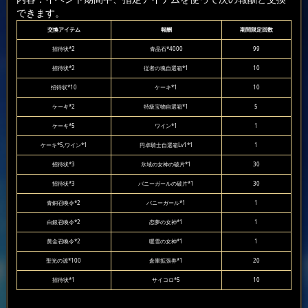
できます。
交換アイテム
報酬
期間限定回数
招待状*2
青晶石*4000
99
招待状*2
従者の魂自選箱*1
10
招待状*10
ケーキ*1
10
ケーキ*2
特級宝物自選箱*1
5
ケーキ*5
ワイン*1
1
ケーキ*5,ワイン*1
円卓騎士自選箱Lv1*1
1
招待状*3
氷域の女神の破片*1
30
招待状*3
バニーガールの破片*1
30
青銅召喚令*2
バニーガール*1
1
白銀召喚令*2
恋夢の女神*1
1
黄金召喚令*2
暖雪の女神*1
1
聖光の源*100
倉庫拡張券*1
20
招待状*1
サイコロ*5
10