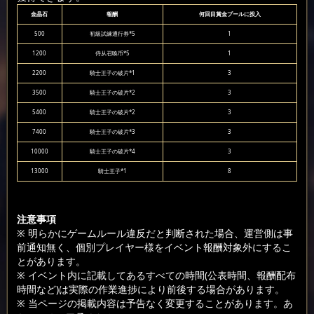
金晶石
報酬
何回目賞金プールに投入
500
初級試練通行券*5
1
1200
侍从召唤币*5
1
2200
騎士王子の破片*1
3
3500
騎士王子の破片*2
3
5400
騎士王子の破片*2
3
7400
騎士王子の破片*3
3
10000
騎士王子の破片*4
3
13000
騎士王子*1
8
注意事項
※ 明らかにゲームルール違反だと判断された場合、運営側は事
前通知無く、個別プレイヤー様をイベント報酬対象外にするこ
とがあります。
※ イベント内に記載してあるすべての時間(公表時間、報酬配布
時間など)は実際の作業進捗により前後する場合があります。
※ 当ページの掲載内容は予告なく変更することがあります。あ