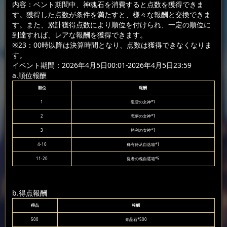
内容：ベント期間中、神魂石を消費すると点数を獲得できま
す。獲得した点数が条件を満たすと、様々な報酬と交換できま
す。また、累計獲得点数により順位を付けられ、一定の順位に
到達すれば、レアな報酬を獲得できます。
※23：00時以降は決算時間となり、点数は獲得できなくなりま
す。
イベント期間：2026年4月5日00:01-2026年4月5日23:59
a.順位報酬
順位
報酬
1
暖雪の女神*1
2
恋夢の女神*1
3
勝利の女神*1
4-10
稀有侍从自选箱*1
11-20
従者の魂自選箱*5
b.得点報酬
得点
報酬
500
青晶石*500