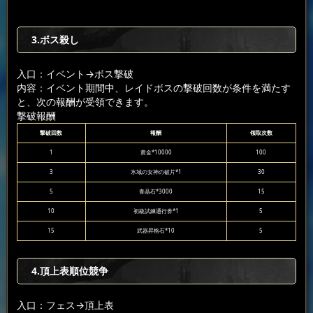
3.ボス殺し
入口：イベント
→ボス撃破
内容：イベント期間中、レイドボスの撃破回数が条件を満たす
と、次の報酬が受領できます。
撃破報酬
撃破回数
報酬
领取次数
1
黄金*10000
100
3
氷域の女神の破片*1
30
5
青晶石*3000
15
10
初級試練通行券*1
5
15
武器昇格石*10
5
4.頂上表順位競争
入口：フェス
→頂上表