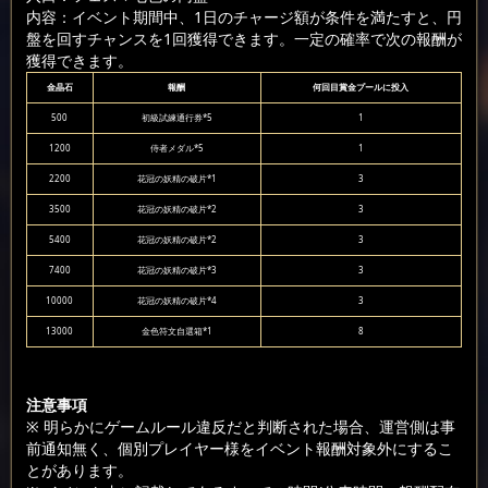
内容：イベント期間中、1日のチャージ額が条件を満たすと、円
盤を回すチャンスを1回獲得できます。一定の確率で次の報酬が
獲得できます。
金晶石
報酬
何回目賞金プールに投入
500
初級試練通行券*5
1
1200
侍者メダル*5
1
2200
花冠の妖精の破片*1
3
3500
花冠の妖精の破片*2
3
5400
花冠の妖精の破片*2
3
7400
花冠の妖精の破片*3
3
10000
花冠の妖精の破片*4
3
13000
金色符文自選箱*1
8
注意事項
※ 明らかにゲームルール違反だと判断された場合、運営側は事
前通知無く、個別プレイヤー様をイベント報酬対象外にするこ
とがあります。