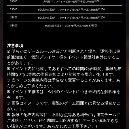
20000
海竜鰭*1,ファラオ·チビ猫の破片*5,帝王の御触書*900
25000
伝説宝物自選箱*1,ファラオ·チビ猫の破片*6,帝王の御触書*1200
35000
伝説宝物自選箱*1,ファラオ·チビ猫の破片*6,帝王の御触書*1200
55000
伝説宝物自選箱*1,公正の輪*1,帝王の御触書*1500
注意事項
※ 明らかにゲームルール違反だと判断された場合、運営側は事
前通知無く、個別プレイヤー様をイベント報酬対象外にするこ
とがあります。
※ イベント内に記載してあるすべての時間(公表時間、報酬配布
時間など)は実際の作業進捗により前後する場合があります。
※ 当ページの掲載内容は予告なく変更することがあります。あ
らかじめご了承ください。
※ イベント主催者は、今回のイベントにつき最終的な解釈権を
有します。
※ 画像はイメージです。実際のゲーム画面とは異なる場合がご
ざいます。
※ 報酬の配布内容等に、不明な点等ある場合には運営チームに
ご連絡ください。(※1週間以上経過するとデータが確認できな
い場合がございます。あらかじめご了承下さい。)