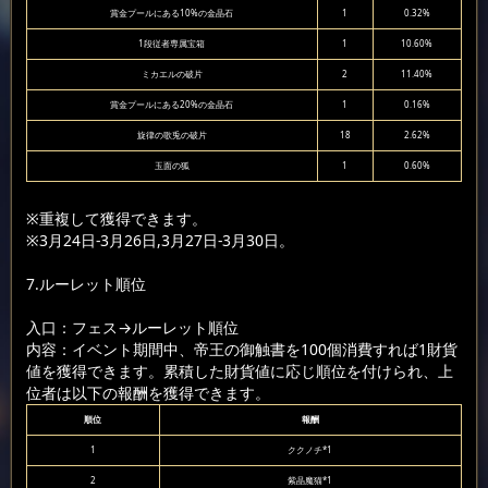
賞金プールにある10%の金晶石
1
0.32%
1段従者専属宝箱
1
10.60%
ミカエルの破片
2
11.40%
賞金プールにある20%の金晶石
1
0.16%
旋律の歌兎の破片
18
2.62%
玉面の狐
1
0.60%
※重複して獲得できます。
※3月24日-3月26日,3月27日-3月30日。
7.ルーレット順位
入口：フェス
→ルーレット順位
内容：イベント期間中、帝王の御触書を100個消費すれば1財貨
値を獲得できます。累積した財貨値に応じ順位を付けられ、上
位者は以下の報酬を獲得できます。
順位
報酬
1
ククノチ*1
2
紫晶魔猫*1