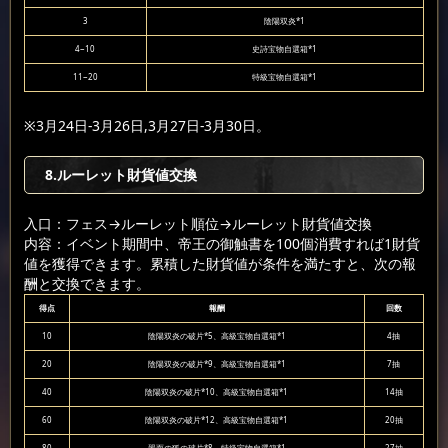
3
陰陽双炎*1
4~10
史詩宝物自選箱*1
11~20
特級宝物自選箱*1
※3月24日-3月26日,3月27日-3月30日。
8.ルーレット財貨値交換
入口：フェス
→ルーレット順位
→ルーレット財貨値交換
内容：イベント期間中、帝王の御触書を100個消費すれば1財貨
値を獲得できます。累積した財貨値が条件を満たすと、次の報
酬と交換できます。
得点
報酬
回数
10
陰陽双炎の破片*5、高級宝物自選箱*1
4抽
20
陰陽双炎の破片*9、高級宝物自選箱*1
7抽
40
陰陽双炎の破片*10、高級宝物自選箱*1
14抽
60
陰陽双炎の破片*12、高級宝物自選箱*1
20抽
80
翠面の狐の破片*8、特級宝物自選箱*1
27抽