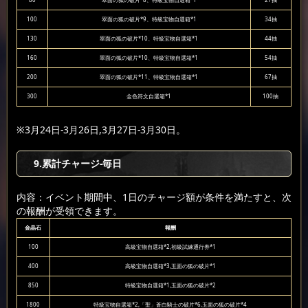
100
翠面の狐の破片*9、特級宝物自選箱*1
34抽
130
翠面の狐の破片*10、特級宝物自選箱*1
44抽
160
翠面の狐の破片*10、特級宝物自選箱*1
54抽
200
翠面の狐の破片*11、特級宝物自選箱*1
67抽
300
金色符文自選箱*1
100抽
※3月24日-3月26日,3月27日-3月30日。
9
.累計チャージ-毎日
内容：イベント期間中、1日のチャージ額が条件を満たすと、次
の報酬が受領できます。
金晶石
報酬
100
高級宝物自選箱*2,初級試練通行券*1
400
高級宝物自選箱*3,玉面の狐の破片*1
850
特級宝物自選箱*1,玉面の狐の破片*2
1800
特級宝物自選箱*2,「聖」蒼白騎士の破片*6,玉面の狐の破片*4