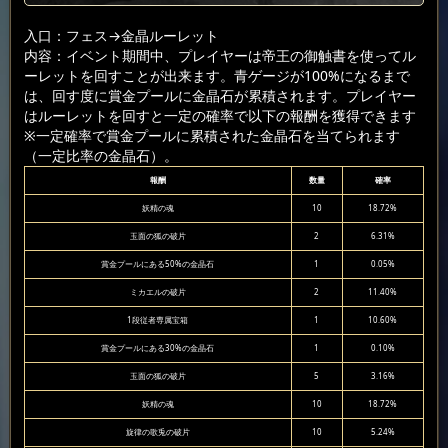
入口：フェス
→金晶ルーレット
内容：イベント期間中、プレイヤーは帝王の御触書を使ってル
ーレットを回すことが出来ます。青ゲージが100%になるまで
は、回す度に賞金プールに金晶石が累積されます。プレイヤー
はルーレットを回すと一定の確率で以下の報酬を獲得できます
※一定確率で賞金プールに累積された金晶石を当てられます
（一定比率の金晶石）。
報酬
数量
確率
妖精の魂
10
18.72%
玉面の狐の破片
2
6.31%
賞金プールにある50%の金晶石
1
0.05%
ミカエルの破片
2
11.40%
1段従者専属宝箱
1
10.60%
賞金プールにある30%の金晶石
1
0.10%
玉面の狐の破片
5
3.16%
妖精の魂
10
18.72%
旋律の歌兎の破片
10
5.24%