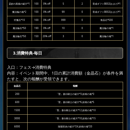
霊妙の黒猫の破片*1
100
0% off
5
2
育成ギフトB002(おまけ)*1
魔法輪の魂*2
100
0% off
99
0
育成ギフトB002(おまけ)*1
狩魔石*10
100
0% off
999
0
青晶石*500
魔法輪石*50
190
0% off
10
0
魔法輪の魂*1
魔法輪石*50
150
20% off
3
0
魔法輪の魂*1
3.消費特典-毎日
入口：フェス
→消費特典
内容：イベント期間中、1日の累計消費額（金晶石）が条件を満
たすと、次の報酬が受領できます。
金晶石
報酬
200
「聖」蒼白騎士の破片*3,妖精の魂*3
600
「聖」蒼白騎士の破片*6,妖精の魂*5
1500
「聖」蒼白騎士の破片*12,妖精の魂*10
3000
「聖」蒼白騎士の破片*18,妖精の魂*15
6000
陰陽双炎の破片*24,妖精の魂*20