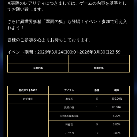
※実際のレアリティにつきましては、ゲームの内容を基準とし
てお願い致します。
さらに異世界妖精「翠面の狐」も登場！イベント参加で迎え入
れよう！
皆様のご参加を心よりお待ちしております。
イベント期間：2026年3月24日00:01-2026年3月30日23:59
玉面の狐
翠面の狐
育成ギフトB002
アイテム
数量
確率
必ず獲得
魔魂石
5
100.00%
妖精の魂
1
80.00%
1段従者専属宝箱
1
5.20%
狩魔石
5
3.80%
サイコロ
10
3.80%