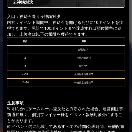
2.神鋳対決
入口：神鋳石造り
→神鋳対決
内容：イベント期間中、神鋳石を開けるたびに10ポイントを獲
得できます。累計で100ポイントまで達成すれば順位競争に参
加し、上位者は以下の報酬を獲得できます。
順位
報酬
1
金剛魔人*1
2
極悪の戦神*1
3
毘沙門*1
4~10
史詩従者自選箱*1
11~50
特級英霊自選箱*1
注意事項
※ 明らかにゲームルール違反だと判断された場合、運営側は事
前通知無く、個別プレイヤー様をイベント報酬対象外にするこ
とがあります。
※ イベント内に記載してあるすべての時間(公表時間、報酬配布