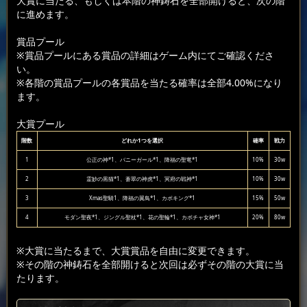
大賞に当たる、もしくは本階の神鋳石を全部開けると、次の階
に進めます。
賞品プール
※賞品プールにある賞品の詳細はゲーム内にてご確認くださ
い。
※各階の賞品プールの各賞品を当たる確率は全部4.00%になり
ます。
大賞プール
階数
どれか1つを選択
確率
戦力
1
公正の神*1、バニーガール*1、降福の聖竜*1
10%
30w
2
霊妙の黒猫*1、蒼翠の神虎*1、冥府の戦神*1
10%
30w
3
Xmas聖騎1、降福の翼鳥*1、カボキング*1
15%
50w
4
モダン聖夜*1、ジングル聖杖*1、花の聖輪*1、カボチャ女神*1
20%
80w
※大賞に当たるまで、大賞賞品を自由に変更できます。
※その階の神鋳石を全部開けると次回は必ずその階の大賞に当
たります。