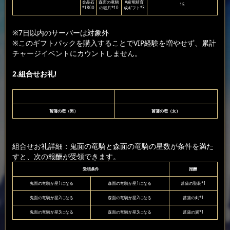
金晶石
森面の竜騎
A級竜騎育
15
*1800
の破片*10
成ギフト*3
※7日以内のサーバーは対象外
※このギフトパックを購入することでVIP経験を増やせず、累計
チャージイベントにカウントしません。
2.組合せお礼!
菖蒲の恋（男）
菖蒲の恋（女）
組合せお礼詳細：鬼面の竜騎と森面の竜騎の星数が条件を満た
すと、次の報酬が受領できます。
受領条件
报酬
鬼面の竜騎が星1になる
森面の竜騎が星1になる
菖蒲の聖装*1
鬼面の竜騎が星2になる
森面の竜騎が星2になる
菖蒲の剣*1
鬼面の竜騎が星3になる
森面の竜騎が星3になる
菖蒲の翼*1