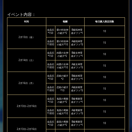
イベント内容：
时间
報酬
每日購入限定回数
金晶石
愛の特攻神
B級戦神育
10
*150
の破片*2
成ギフト*1
2月13日（金）
金晶石
愛の特攻神
A級戦神育
15
*1800
の破片*10
成ギフト*3
金晶石
純愛の女神
B級女神育
10
*150
の破片*2
成ギフト*1
2月14日（土）
金晶石
純愛の女神
A級女神育
15
*1800
の破片*10
成ギフト*3
金晶石
恋姫の破片
B級妖精育
10
*150
*2
成ギフト*1
2月16日（月）
金晶石
恋姫の破片
A級妖精育
15
*1800
*10
成ギフト*3
金晶石
鬼面の竜騎
B級竜騎育
10
*150
の破片*2
成ギフト*1
2月13日~2月16日
金晶石
鬼面の竜騎
A級竜騎育
15
*1800
の破片*10
成ギフト*3
金晶石
森面の竜騎
B級竜騎育
10
*150
の破片*2
成ギフト*1
2月13日~2月16日