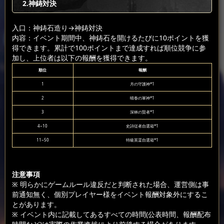
2.神鋳対決
入口：神鋳石造り
→神鋳対決
内容：イベント期間中、神鋳石を開けるたびに10ポイントを獲
得できます。累計で100ポイントまで達成すれば順位競争に参
加し、上位者は以下の報酬を獲得できます。
順位
報酬
1
月の守護神*1
2
晴春の軍神*1
3
深林の賢者*1
4~10
史詩従者自選箱*1
11~50
特級英霊自選箱*1
注意事項
※ 明らかにゲームルール違反だと判断された場合、運営側は事
前通知無く、個別プレイヤー様をイベント報酬対象外にするこ
とがあります。
※ イベント内に記載してあるすべての時間(公表時間、報酬配布