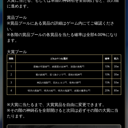
大賞に当たる、もしくは本階の神鋳石を全部開けると、次の階
に進めます。
賞品プール
※賞品プールにある賞品の詳細はゲーム内にてご確認くださ
い。
※各階の賞品プールの各賞品を当たる確率は全部4.00%になり
ます。
大賞プール
階数
どれか1つを選択
確率
戦力
1
星幽の守護者*1、綺羅星の女神*1、深淵の海竜*1
10%
30w
2
菊の妖精*1、笑う旅クジラ*1、星剣の戦神*1
10%
30w
3
神託の瑞獣*1、烈火ヒヨコ*1、怪奇の卵*1
15%
50w
4
明月の貴族*1、明月の杖*1、明月の鬼翼*1、緑翼の魔導士*1
20%
80w
※大賞に当たるまで、大賞賞品を自由に変更できます。
※その階の神鋳石を全部開けると次回は必ずその階の大賞に当
たります。