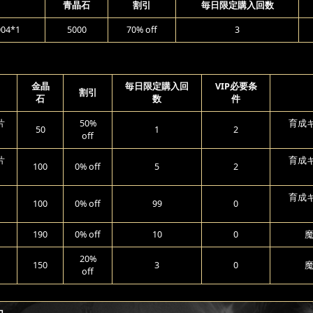
青晶石
割引
毎日限定購入回数
4*1
5000
70% off
3
金晶
毎日限定購入回
VIP必要条
割引
石
数
件
片
50%
育成ギ
50
1
2
off
片
育成ギ
100
0% off
5
2
育成ギ
100
0% off
99
0
190
0% off
10
0
魔
20%
150
3
0
魔
off