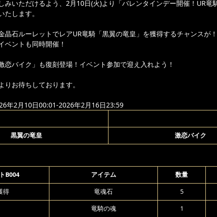
しみいただけるよう、2月10日(火)より「バレンタインデー開催！UR竜
いたします。
金晶石ルーレットでレアUR竜騎「黒翼の竜皇」を獲得するチャンスが
イベントも同時開催！
激恋バイク」も復刻登場！イベント参加で迎え入れよう！
よりお待ちしております。
年2月10日00:01-2026年2月16日23:59
黒翼の竜皇
激恋バイク
B004
アイテム
数量
獲得
竜魂石
5
竜騎の魂
1