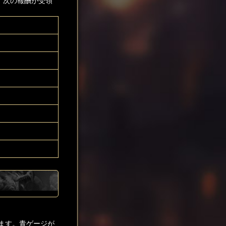
、次の報酬が受領
ます。青ゲージが