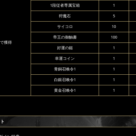
1段従者専属宝箱
1
狩魔石
5
サイコロ
10
帝王の御触書
100
で獲得
好運の鎚
1
幸運コイン
1
青銅召喚令1
1
白銀召喚令1
1
黄金召喚令1
1
フト