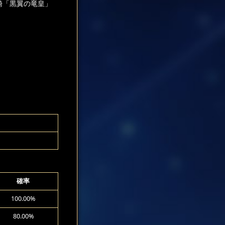
騎「黒翼の竜皇」
！
確率
100.00%
80.00%