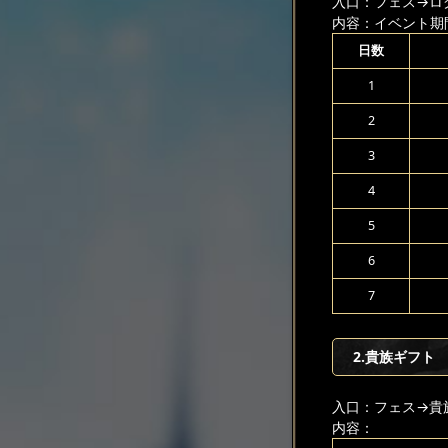
入口：フェス
→ロ
内容：イベント期
日数
1
2
3
4
5
6
7
2.貴族ギフト
入口：フェス
→貴
内容：