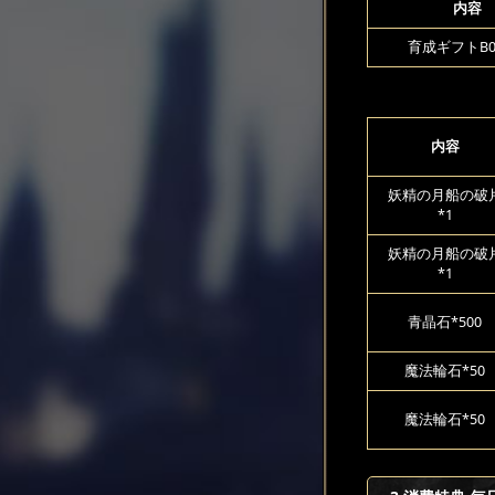
内容
育成ギフトB00
内容
妖精の月船の破
*1
妖精の月船の破
*1
青晶石*500
魔法輪石*50
魔法輪石*50