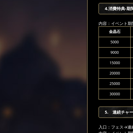
4.消費特典-期
内容：イベント期
金晶石
5000
9000
15000
20000
25000
30000
5. 連続チャ
入口：フェス
→連