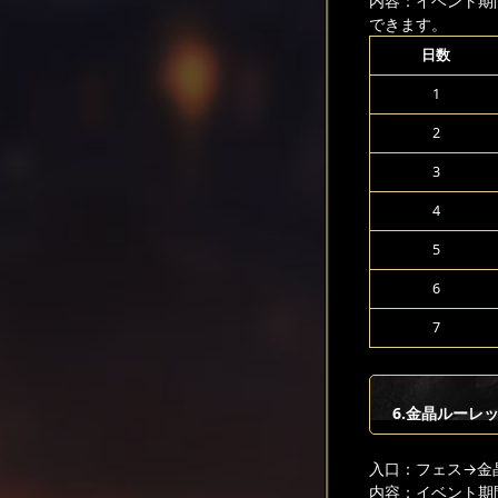
内容：イベント期
できます。
日数
1
2
3
4
5
6
7
6.金晶ルーレ
入口：フェス
→金
内容：イベント期