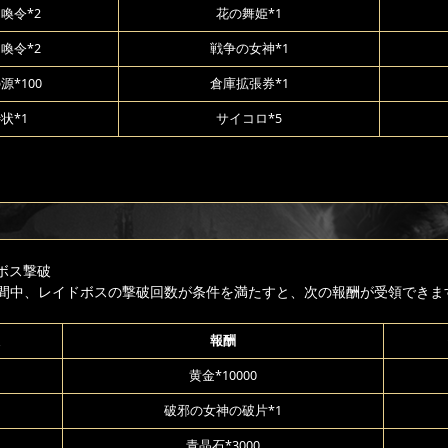
喚令*2
花の舞姫*1
喚令*2
戦争の女神*1
源*100
倉庫拡張券*1
状*1
サイコロ*5
ボス撃破
間中、レイドボスの撃破回数が条件を満たすと、次の報酬が受領できま
報酬
黄金*10000
破邪の女神の破片*1
青晶石*3000