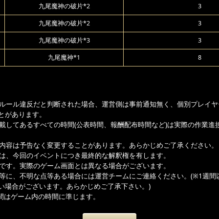
九尾魔神の破片*2
3
九尾魔神の破片*2
3
九尾魔神の破片*3
3
九尾魔神*1
8
ムルール違反だと判断された場合、運営側は事前通知無く、個別プレイヤ
とがあります。
記載してあるすべての時間(公表時間、報酬配布時間など)は実際の作業進
載内容は予告なく変更することがあります。あらかじめご了承ください。
者は、今回のイベントにつき最終的な解釈権を有します。
ジです。実際のゲーム画面とは異なる場合がございます。
容等に、不明な点等ある場合には運営チームにご連絡ください。(※1週間
い場合がございます。あらかじめご了承下さい。)
間はゲーム内の時間に準じます。