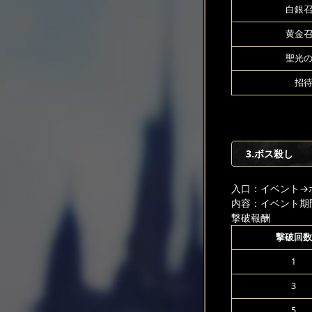
白銀召
黄金召
聖光の
招待
3.ボス殺し
入口：イベント
→
内容：イベント期
撃破報酬
撃破回数
1
3
5