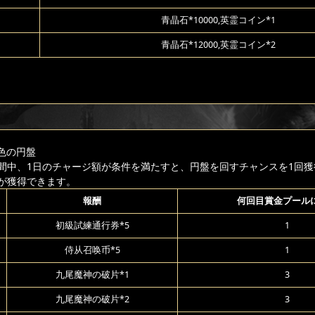
青晶石*10000,英霊コイン*1
青晶石*12000,英霊コイン*2
色の円盤
間中、1日のチャージ額が条件を満たすと、円盤を回すチャンスを1回獲
が獲得できます。
報酬
何回目賞金プール
初級試練通行券*5
1
侍从召唤币*5
1
九尾魔神の破片*1
3
九尾魔神の破片*2
3