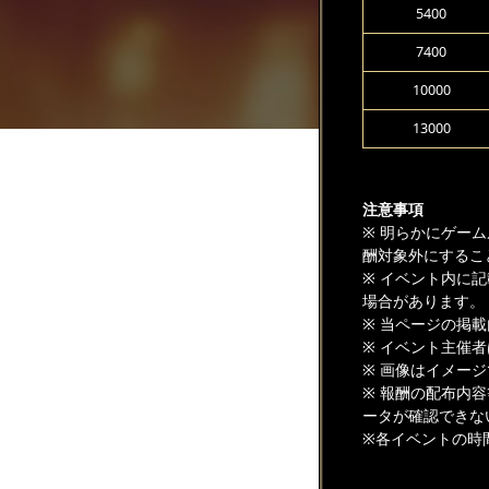
5400
7400
10000
13000
注意事項
※ 明らかにゲー
酬対象外にするこ
※ イベント内に
場合があります。
※ 当ページの掲
※ イベント主催
※ 画像はイメー
※ 報酬の配布内
ータが確認できな
※各イベントの時