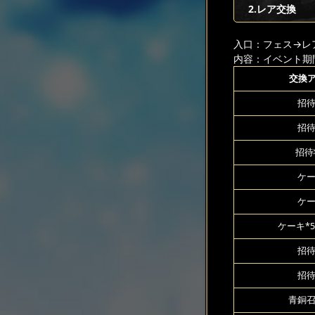
2.レア交換
入口：フェス
→レ
内容：イベント期
交換
招待
招待
招待
ケー
ケー
ケーキ*5
招待
招待
青銅召