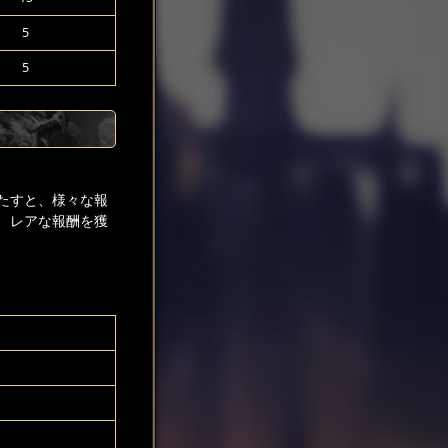
5
5
たすと、様々な報
、レアな報酬を獲