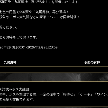
「SSR変身「九尾魔神」再び登場！」を開催いたします。
七色の円盤でSSR変身「九尾魔神」再び登場！
競争や、ボス大乱闘などの豪華イベントが同時開催！
認ください。
よりお待ちしております。
年2月3日00:01-2026年2月9日23:59
九尾魔神
仮面の女神
ス討伐
→ボス大乱闘
間中、ボスを撃破する際、一定の確率で「招待状」「ケーキ」「ワイン
て報酬と交換できます。