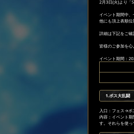
2月3日(火)より
イベント期間中、
他にも頂上表順位
詳細は下記をご確
皆様のご参加を心
イベント期間：2026
1.ボス大乱闘
入口：フェス
→ボ
内容：イベント期
す。それらを使っ