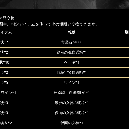
ア品交換
間中、指定アイテムを使って次の報酬と交換できます。
アイテム
報酬
期
状*2
青晶石*4000
状*2
従者の魂自選箱*1
状*10
ケーキ*1
キ*2
特級宝物自選箱*1
キ*5
ワイン*1
,ワイン*1
円卓騎士自選箱Lv1*1
状*3
破邪の女神の破片*1
状*3
仮面の女神の破片*1
喚令*2
仮面の女神*1