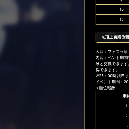
10
15
4.頂上表順位
入口：フェス
→頂
内容：ベント期間
酬と交換できます
得できます。
※23：00時以
イベント期間：2026
a.順位報酬
順
1
2
3