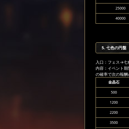
25000
40000
5. 七色の円盤
入口：フェス
→七
内容：イベント期
の確率で次の報酬
金晶石
500
1200
2200
3500