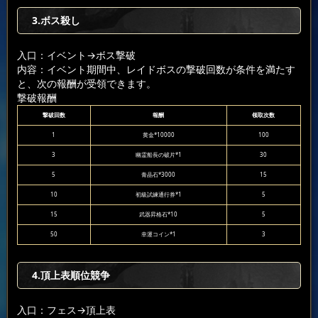
3.ボス殺し
入口：イベント
→ボス撃破
内容：イベント期間中、レイドボスの撃破回数が条件を満たす
と、次の報酬が受領できます。
撃破報酬
撃破回数
報酬
领取次数
1
黄金*10000
100
3
幽霊船長の破片*1
30
5
青晶石*3000
15
10
初級試練通行券*1
5
15
武器昇格石*10
5
50
幸運コイン*1
3
4.頂上表順位競争
入口：フェス
→頂上表