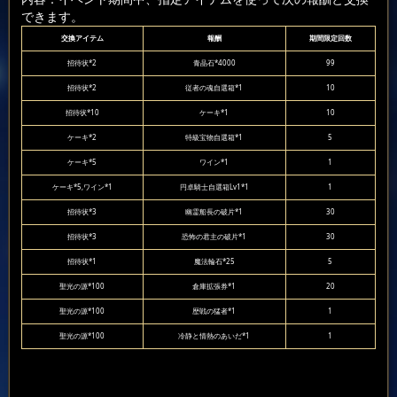
できます。
交換アイテム
報酬
期間限定回数
招待状*2
青晶石*4000
99
招待状*2
従者の魂自選箱*1
10
招待状*10
ケーキ*1
10
ケーキ*2
特級宝物自選箱*1
5
ケーキ*5
ワイン*1
1
ケーキ*5,ワイン*1
円卓騎士自選箱Lv1*1
1
招待状*3
幽霊船長の破片*1
30
招待状*3
恐怖の君主の破片*1
30
招待状*1
魔法輪石*25
5
聖光の源*100
倉庫拡張券*1
20
聖光の源*100
歴戦の猛者*1
1
聖光の源*100
冷静と情熱のあいだ*1
1