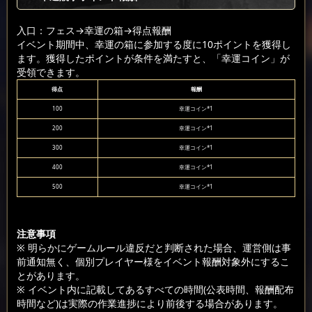
入口：フェス
→幸運の箱
→得点報酬
イベント期間中、幸運の箱に参加する度に10ポイントを獲得し
ます。獲得したポイントが条件を満たすと、「幸運コイン」が
受領できます。
得点
報酬
100
幸運コイン*1
200
幸運コイン*1
300
幸運コイン*1
400
幸運コイン*1
500
幸運コイン*1
注意事項
※ 明らかにゲームルール違反だと判断された場合、運営側は事
前通知無く、個別プレイヤー様をイベント報酬対象外にするこ
とがあります。
※ イベント内に記載してあるすべての時間(公表時間、報酬配布
時間など)は実際の作業進捗により前後する場合があります。