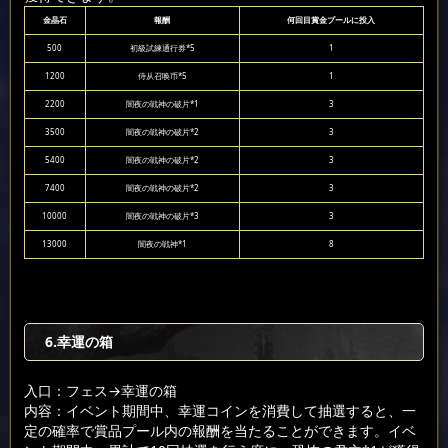
金晶石
報酬
何回目賞金プールに投入
500
初級試練通行券*5
1
1200
侍从召唤币*5
1
2200
闇夜の戦神の破片*1
3
3500
闇夜の戦神の破片*2
3
5400
闇夜の戦神の破片*2
3
7400
闇夜の戦神の破片*2
3
10000
闇夜の戦神の破片*3
3
13000
闇夜の戦神*1
8
6.幸運の箱
入口：フェス
→幸運の箱
内容：イベント期間中、幸運コインを消費して抽選すると、一
定の確率で賞品プール内の報酬を当たることができます。イベ