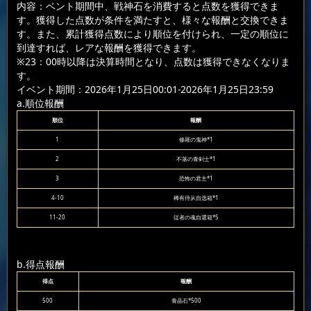
内容：ベント期間中、戦神石を消費すると点数を獲得できま
す。獲得した点数が条件を満たすと、様々な報酬と交換できま
す。また、累計獲得点数により順位を付けられ、一定の順位に
到達すれば、レアな報酬を獲得できます。
※23：00時以降は決算時間となり、点数は獲得できなくなりま
す。
イベント期間：2026年1月25日00:01-2026年1月25日23:59
a.順位報酬
順位
報酬
1
修羅の鬼神*1
2
不落の青剣士*1
3
恐怖の君主*1
4-10
稀有侍从自选箱*1
11-20
従者の魂自選箱*5
b.得点報酬
得点
報酬
500
青晶石*500