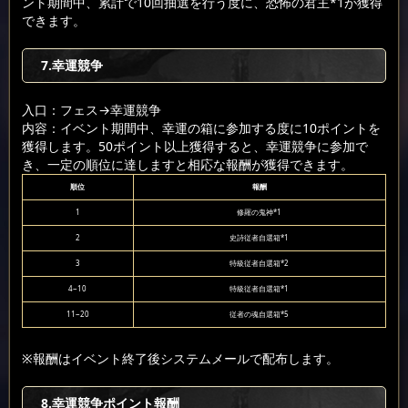
ント期間中、累計で10回抽選を行う度に、恐怖の君主*1が獲得
できます。
7.幸運競争
入口：フェス
→幸運競争
内容：イベント期間中、幸運の箱に参加する度に10ポイントを
獲得します。50ポイント以上獲得すると、幸運競争に参加で
き、一定の順位に達しますと相応な報酬が獲得できます。
順位
報酬
1
修羅の鬼神*1
2
史詩従者自選箱*1
3
特級従者自選箱*2
4~10
特級従者自選箱*1
11~20
従者の魂自選箱*5
※報酬はイベント終了後システムメールで配布します。
8.幸運競争ポイント報酬