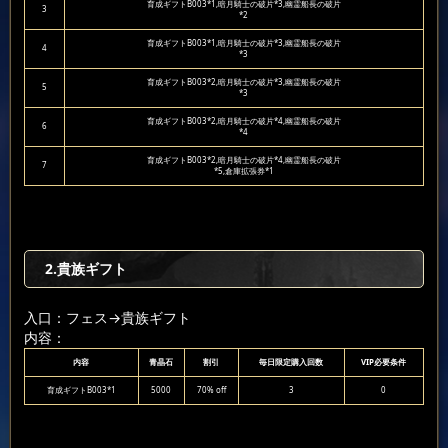
育成ギフトB003*1,暗月騎士の破片*3,幽霊船長の破片
3
*2
育成ギフトB003*1,暗月騎士の破片*3,幽霊船長の破片
4
*3
育成ギフトB003*2,暗月騎士の破片*3,幽霊船長の破片
5
*3
育成ギフトB003*2,暗月騎士の破片*4,幽霊船長の破片
6
*4
育成ギフトB003*2,暗月騎士の破片*4,幽霊船長の破片
7
*5,倉庫拡張券*1
2.貴族ギフト
入口：フェス
→貴族ギフト
内容：
内容
青晶石
割引
毎日限定購入回数
VIP必要条件
育成ギフトB003*1
5000
70% off
3
0