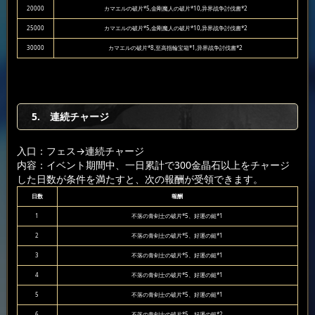
20000
カマエルの破片*5,金剛魔人の破片*10,异界战争討伐書*2
25000
カマエルの破片*5,金剛魔人の破片*10,异界战争討伐書*2
30000
カマエルの破片*8,至高指輪宝箱*1,异界战争討伐書*2
5. 連続チャージ
入口：フェス
→連続チャージ
内容：イベント期間中、一日累計で300金晶石以上をチャージ
した日数が条件を満たすと、次の報酬が受領できます。
日数
報酬
1
不落の青剣士の破片*5、好運の鎚*1
2
不落の青剣士の破片*5、好運の鎚*1
3
不落の青剣士の破片*5、好運の鎚*1
4
不落の青剣士の破片*5、好運の鎚*1
5
不落の青剣士の破片*5、好運の鎚*1
6
不落の青剣士の破片*5、好運の鎚*2