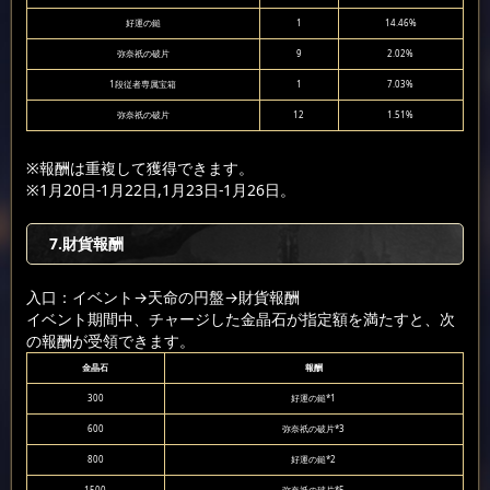
好運の鎚
1
14.46%
弥奈祇の破片
9
2.02%
1段従者専属宝箱
1
7.03%
弥奈祇の破片
12
1.51%
※報酬は重複して獲得できます。
※1月20日-1月22日,1月23日-1月26日。
7.財貨報酬
入口：イベント
→天命の円盤
→財貨報酬
イベント期間中、チャージした金晶石が指定額を満たすと、次
の報酬が受領できます。
金晶石
報酬
300
好運の鎚*1
600
弥奈祇の破片*3
800
好運の鎚*2