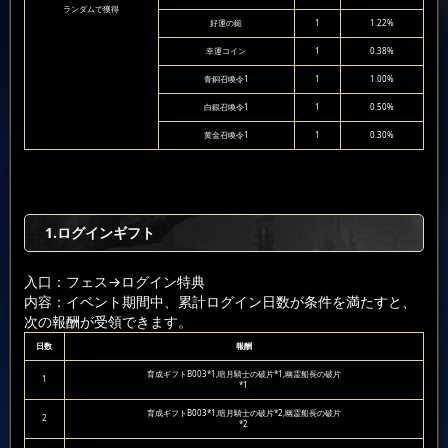
ランダムで獲得
好運の鎚
1
1.22%
幸運コイン
1
0.38%
青銅召喚令1
1
1.00%
白銀召喚令1
1
0.50%
黄金召喚令1
1
0.30%
1.ログインギフト
入口：フェス
→ログイン特典
内容：イベント期間中、累計ログイン日数が条件を満たすと、
次の報酬が受領できます。
日数
報酬
育成ギフトB003*1,暗月騎士の破片*1,幽霊船長の破片
1
*1
育成ギフトB003*1,暗月騎士の破片*2,幽霊船長の破片
2
*2