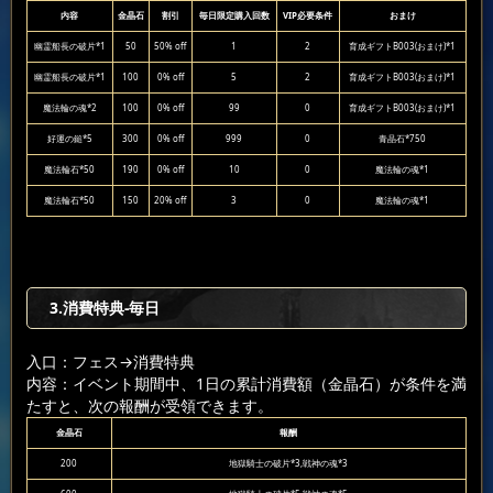
内容
金晶石
割引
毎日限定購入回数
VIP必要条件
おまけ
幽霊船長の破片*1
50
50% off
1
2
育成ギフトB003(おまけ)*1
幽霊船長の破片*1
100
0% off
5
2
育成ギフトB003(おまけ)*1
魔法輪の魂*2
100
0% off
99
0
育成ギフトB003(おまけ)*1
好運の鎚*5
300
0% off
999
0
青晶石*750
魔法輪石*50
190
0% off
10
0
魔法輪の魂*1
魔法輪石*50
150
20% off
3
0
魔法輪の魂*1
3.消費特典-毎日
入口：フェス
→消費特典
内容：イベント期間中、1日の累計消費額（金晶石）が条件を満
たすと、次の報酬が受領できます。
金晶石
報酬
200
地獄騎士の破片*3,戦神の魂*3