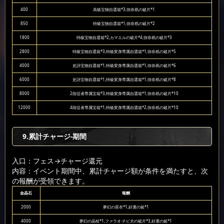
400
高級宝物自選箱*3,弥奈祇の破片*1
850
特級宝物自選箱*1,弥奈祇の破片*2
1800
特級宝物自選箱*2,カマエルの破片*4,弥奈祇の破片*3
2800
特級宝物自選箱*3,特級変身専属自選箱*1,弥奈祇の破片*5
4000
史詩宝物自選箱*1,特級変身専属自選箱*1,弥奈祇の破片*6
6000
史詩宝物自選箱*1,特級変身専属自選箱*1,弥奈祇の破片*8
8000
2段従者専属宝箱*3,特級変身専属自選箱*1,弥奈祇の破片*10
12000
4段従者専属宝箱*1,特級変身専属自選箱*2,弥奈祇の破片*10
9.累計チャージ-期間
入口：フェス
→チャージ還元
内容：イベント期間中、累計チャージ額が条件を満たすと、次
の報酬が受領できます。
金晶石
報酬
2000
夢幻の星衣*1,好運の鎚*1
4000
夢幻の晶杖*1,ファラオ·チビ犬の破片*3,好運の鎚*1