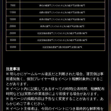
7000
夢幻の蝶翼*1,ファラオ·チビ犬の破片*3,好運の鎚*1
11000
伯爵の聖装*1,ファラオ·チビ犬の破片*3,好運の鎚*1
15000
秩序の聖鎚*1,ファラオ·チビ犬の破片*4,好運の鎚*2
20000
秩序の翼*1,ファラオ·チビ犬の破片*4,好運の鎚*2
25000
伝説宝物自選箱*1,ファラオ·チビ犬の破片*5,好運の鎚*3
35000
伝説宝物自選箱*1,ファラオ·チビ犬の破片*5,好運の鎚*3
55000
伝説宝物自選箱*1,愛の特攻神*1,好運の鎚*4
注意事項
※ 明らかにゲームルール違反だと判断された場合、運営側は事
前通知無く、個別プレイヤー様をイベント報酬対象外にするこ
とがあります。
※ イベント内に記載してあるすべての時間(公表時間、報酬配布
時間など)は実際の作業進捗により前後する場合があります。
※ 当ページの掲載内容は予告なく変更することがあります。あ
らかじめご了承ください。
※ イベント主催者は、今回のイベントにつき最終的な解釈権を