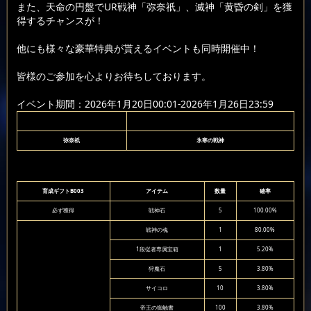
また、天命の円盤でUR戦神「弥奈祇」、滅神「黄昏の剣」を獲
得するチャンスが！
他にも様々な豪華特典が貰えるイベントも同時開催中！
皆様のご参加を心よりお待ちしております。
イベント期間：2026年1月20日00:01-2026年1月26日23:59
弥奈祇
氷寒の戦神
育成ギフトB003
アイテム
数量
確率
必ず獲得
戦神石
5
100.00%
戦神の魂
1
80.00%
1段従者専属宝箱
1
5.20%
狩魔石
5
3.80%
サイコロ
10
3.80%
帝王の御触書
100
3.80%