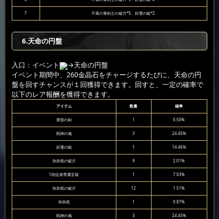
7
不落の青剣士の破片*5、好運の鎚*2
6
.天命の円盤
入口：イベント
→天命の円盤
イベント期間中、260金晶石をチャージするたびに、天命の円
盤を回すチャンスが１回獲得できます。回すと、一定の確率で
以下のレア報酬を獲得できます。
アイテム
数量
確率
黄昏の剣
1
0.50%
戦神の魂
3
24.45%
好運の鎚
1
14.46%
弥奈祇の破片
9
2.01%
1段従者専属宝箱
1
7.03%
弥奈祇の破片
12
1.51%
弥奈祇
1
0.87%
戦神の魂
3
24.45%