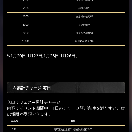
1500
弥奈祇の破片*5
2500
好運の鎚*3
4000
弥奈祇の破片*5
6000
好運の鎚*4
8000
弥奈祇の破片*8
11000
弥奈祇の破片*10
※1月20日-1月22日,1月23日-1月26日。
8.累計チャージ-毎日
入口：フェス
→累計チャージ
内容：イベント期間中、1日のチャージ額が条件を満たすと、次
の報酬が受領できます。
金晶石
報酬
100
高級宝物自選箱*2,初級試練通行券*1