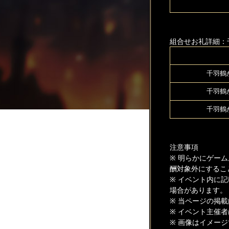
組合せお礼詳細：
千羽鶴
千羽鶴
千羽鶴
注意事項
※ 明らかにゲー
酬対象外にするこ
※ イベント内に
場合があります。
※ 当ページの掲
※ イベント主催
※ 画像はイメー