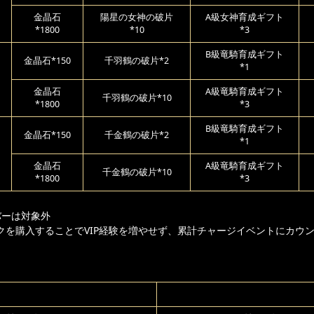
金晶石
陽星の女神の破片
A級女神育成ギフト
*1800
*10
*3
B級竜騎育成ギフト
金晶石*150
千羽鶴の破片*2
*1
日
金晶石
A級竜騎育成ギフト
千羽鶴の破片*10
*1800
*3
B級竜騎育成ギフト
金晶石*150
千金鶴の破片*2
*1
日
金晶石
A級竜騎育成ギフト
千金鶴の破片*10
*1800
*3
バーは対象外
クを購入することでVIP経験を増やせず、累計チャージイベントにカウ