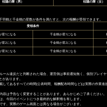
枯陽の輝（男）
枯陽の輝（女）
千羽鶴と千金鶴の星数が条件を満たすと、次の報酬が受領できます。
受領条件
が星1になる
千金鶴が星1になる
が星2になる
千金鶴が星2になる
が星3になる
千金鶴が星3になる
ムルール違反だと判断された場合、運営側は事前通知無く、個別プレイヤ
とがあります。
記載してあるすべての時間(公表時間、報酬配布時間など)は実際の作業進
載内容は予告なく変更することがあります。あらかじめご了承ください。
者は、今回のイベントにつき最終的な解釈権を有します。
ジです。実際のゲーム画面とは異なる場合がございます。