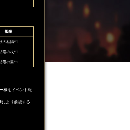
报酬
秋の枯陽*1
枯陽の杖*1
枯陽の翼*1
ー様をイベント報
捗により前後する