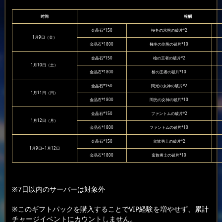
时间
報酬
金晶石*150
極冬の氷熊の破片*2
1月9日（金）
金晶石*1800
極冬の氷熊の破片*10
金晶石*150
槍の王者の破片*2
1月10日（土）
金晶石*1800
槍の王者の破片*10
金晶石*150
閃光の女神の破片*2
1月11日（日）
金晶石*1800
閃光の女神の破片*10
金晶石*150
ファントムの破片*2
1月12日（月）
金晶石*1800
ファントムの破片*10
金晶石*150
蛮族勇士の破片*2
1月9日~1月12日
金晶石*1800
蛮族勇士の破片*10
※7日以内のサーバーは対象外
※このギフトパックを購入することでVIP経験を増やせず、累計
チャージイベントにカウントしません。