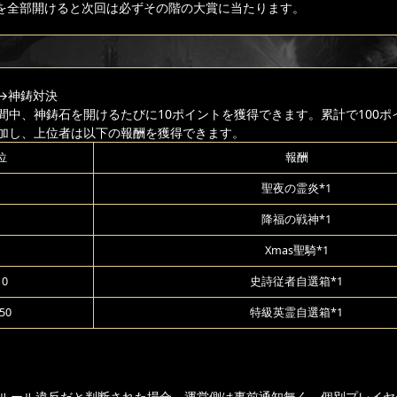
を全部開けると次回は必ずその階の大賞に当たります。
→神鋳対決
間中、神鋳石を開けるたびに10ポイントを獲得できます。累計で100ポ
加し、上位者は以下の報酬を獲得できます。
位
報酬
聖夜の霊炎*1
降福の戦神*1
Xmas聖騎*1
10
史詩従者自選箱*1
50
特級英霊自選箱*1
ムルール違反だと判断された場合、運営側は事前通知無く、個別プレイヤ