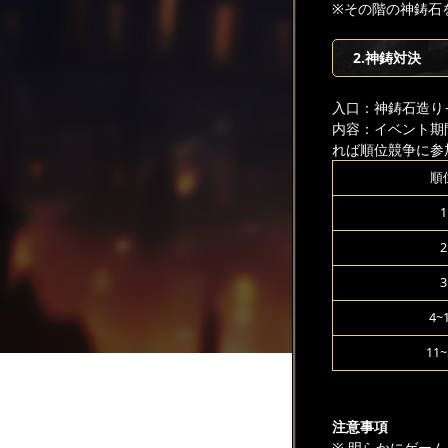
※その階の神鋳石
2.神鋳対決
入口：神鋳石造り
内容：イベント期
れば順位競争に参
順
1
2
3
4~
11~
注意事項
※ 明らかにゲー