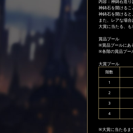
内容：神鋳石造り
神鋳石を開けるこ
神鋳石を開けると
また、レアな場合
大賞に当たる、も
賞品プール
※賞品プールにあ
※各階の賞品プー
大賞プール
階数
1
2
3
4
※大賞に当たるま