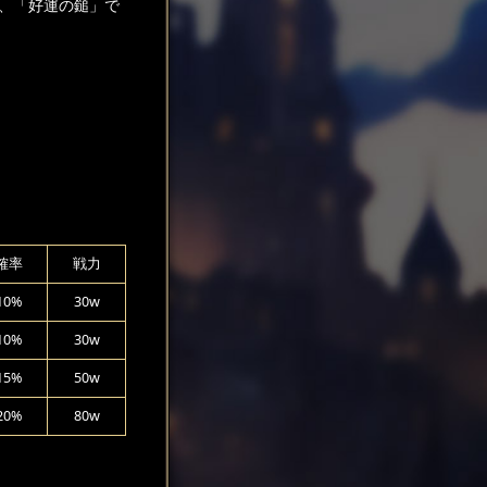
、「好運の鎚」で
確率
戦力
10%
30w
10%
30w
15%
50w
20%
80w