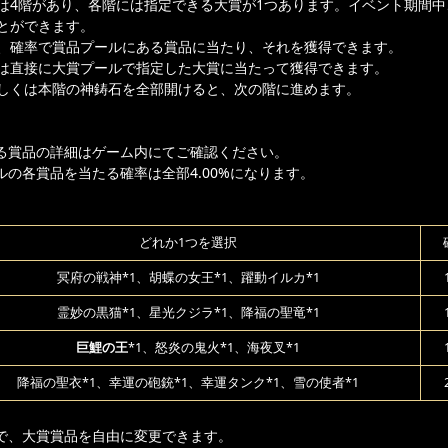
は4階があり、各階には指定できる大賞が1つあります。イベント期間中
とができます。
、確率で賞品プールにある賞品に当たり、それを獲得できます。
は直接に大賞プールで指定した大賞に当たって獲得できます。
しくは本階の神鋳石を全部開けると、次の階に進めます。
る賞品の詳細はゲーム内にてご確認ください。
ルの各賞品を当たる確率は全部4.00%になります。
どれか1つを選択
冥府の戦神*1、胡蝶の女王*1、躍動イルカ*1
霊妙の黒猫*1、星光クジラ*1、降福の聖竜*1
巨鯉の王
*1、怒炎の鬼火*1、海夜叉*1
降福の聖衣*1、幸運の砲銃*1、幸運タンク*1、雪の使者*1
で、大賞賞品を自由に変更できます。