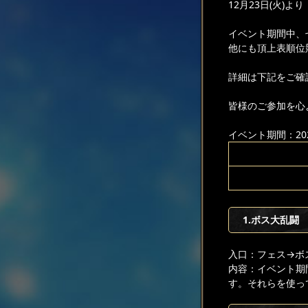
12月23日(火)
イベント期間中、
他にも頂上表順位
詳細は下記をご確
皆様のご参加を心
イベント期間：2025
1.ボス大乱闘
入口：フェス
→ボ
内容：イベント期
す。それらを使っ