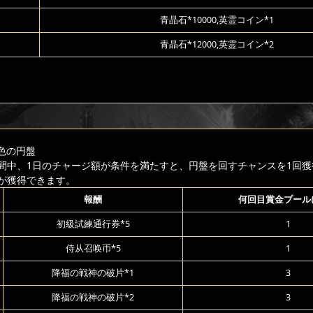
青晶石*10000,英霊コイン*1
青晶石*12000,英霊コイン*2
色の円盤
間中、1日のチャージ額が条件を満たすと、円盤を回すチャンスを1回獲
が獲得できます。
報酬
何回目賞金プール
初級試練通行券*5
1
侍从召唤币*5
1
降福の戦神の破片*1
3
降福の戦神の破片*2
3