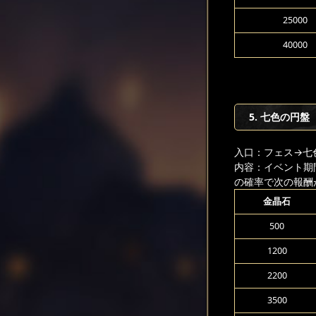
25000
40000
5. 七色の円盤
入口：フェス
→七
内容：イベント期
の確率で次の報酬
金晶石
500
1200
2200
3500