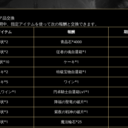
ア品交換
間中、指定アイテムを使って次の報酬と交換できます。
アイテム
報酬
期
状*2
青晶石*4000
状*2
従者の魂自選箱*1
状*10
ケーキ*1
キ*2
特級宝物自選箱*1
キ*5
ワイン*1
,ワイン*1
円卓騎士自選箱Lv1*1
状*3
降福の聖竜の破片*1
状*3
紫夜の戦神の破片*1
状*1
魔法輪石*25