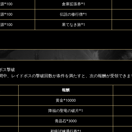
源*100
倉庫拡張券*1
源*100
伝説の修行僧*1
源*100
果てなき旅*1
ボス撃破
間中、レイドボスの撃破回数が条件を満たすと、次の報酬が受領できま
報酬
黄金*10000
降福の聖竜の破片*1
青晶石*3000
初級試練通行券*1