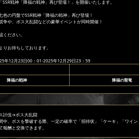
より「SSR戦神「降福の戦神」再び登場！」を開催いたします。
七色の円盤でSSR戦神「降福の戦神」再び登場！
競争や、ボス大乱闘などの豪華イベントが同時開催！
認ください。
よりお待ちしております。
年12月23日00：01-2025年12月29日23：59
降福の戦神
降福の聖竜
ス討伐
→ボス大乱闘
間中、ボスを撃破する際、一定の確率で「招待状」「ケーキ」「ワイン
て報酬と交換できます。