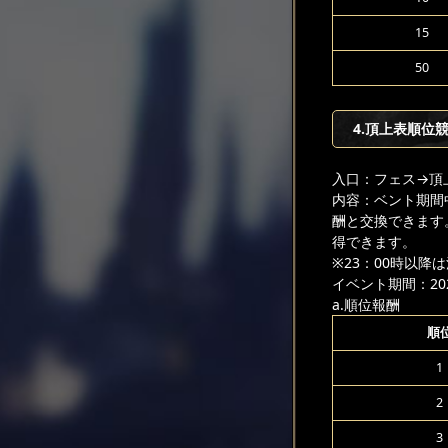
15
50
4.頂上表順位
入口：フェス
→頂
内容：ベント期間
酬と交換できます
得できます。
※23：00時以
イベント期間：2025
a.順位報酬
順
1
2
3