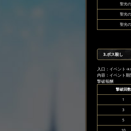
聖光の
聖光の
聖光の
3.ボス殺し
入口：イベント
→
内容：イベント期
撃破報酬
撃破回数
1
3
5
10