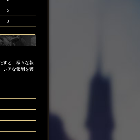
5
3
たすと、様々な報
、レアな報酬を獲