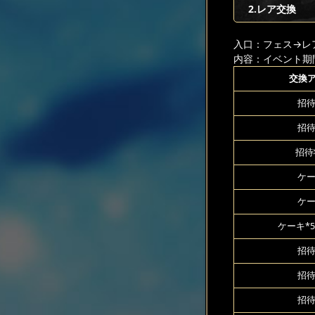
2.レア交換
入口：フェス
→レ
内容：イベント期
交換
招待
招待
招待
ケー
ケー
ケーキ*5
招待
招待
招待