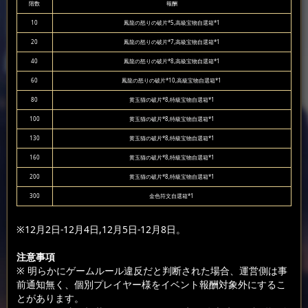
階数
報酬
10
鳳龍の怒りの破片*5,高級宝物自選箱*1
20
鳳龍の怒りの破片*7,高級宝物自選箱*1
40
鳳龍の怒りの破片*8,高級宝物自選箱*1
60
鳳龍の怒りの破片*10,高級宝物自選箱*1
80
黄玉猫の破片*8,特級宝物自選箱*1
100
黄玉猫の破片*8,特級宝物自選箱*1
130
黄玉猫の破片*8,特級宝物自選箱*1
160
黄玉猫の破片*8,特級宝物自選箱*1
200
黄玉猫の破片*8,特級宝物自選箱*1
300
金色符文自選箱*1
※12月2日-12月4日,12月5日-12月8日。
注意事項
※ 明らかにゲームルール違反だと判断された場合、運営側は事
前通知無く、個別プレイヤー様をイベント報酬対象外にするこ
とがあります。