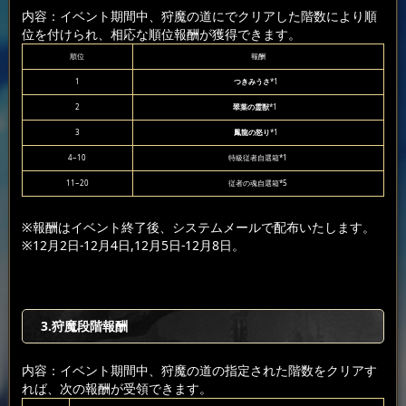
内容：イベント期間中、狩魔の道にでクリアした階数により順
位を付けられ、相応な順位報酬が獲得できます。
順位
報酬
1
つきみうさ
*1
2
翠葉の霊獣
*1
3
鳳龍の怒り
*1
4~10
特級従者自選箱*1
11~20
従者の魂自選箱*5
※報酬はイベント終了後、システムメールで配布いたします。
※12月2日-12月4日,12月5日-12月8日。
3.狩魔段階報酬
内容：イベント期間中、狩魔の道の指定された階数をクリアす
れば、次の報酬が受領できます。