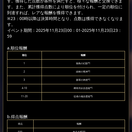
す。獲得した点数が条件を満たすと、様々な報酬と交換できま
す。また、累計獲得点数により順位を付けられ、一定の順位に
到達すれば、レアな報酬を獲得できます。
※23：00時以降は決算時間となり、点数は獲得できなくなりま
す。
イベント期間：2025年11月23日00：01-2025年11月23日23：
59
a.順位報酬
順位
報酬
1
独角の幻獣*1
2
緑林の竜神*1
3
蒼翠の神虎*1
4-10
稀有侍从自选箱*1
11-20
従者の魂自選箱*5
b.得点報酬
得点
報酬