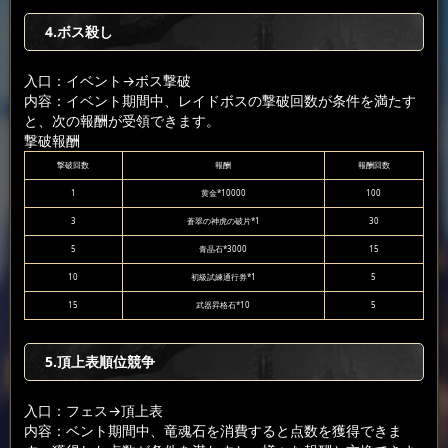
4.ボス殺し
入口：イベント
→ボス撃破
内容：イベント期間中、レイドボスの撃破回数が条件を満たす
と、次の報酬が受領できます。
撃破報酬
撃破回数
報酬
報酬回数
1
黄金*10000
100
3
蒼翠の神虎の破片*1
30
5
青晶石*3000
15
10
初級試練通行券*1
5
15
武器昇格石*10
5
5.頂上表順位競争
入口：フェス
→頂上表
内容：ベント期間中、竜魂石を消費すると点数を獲得できま