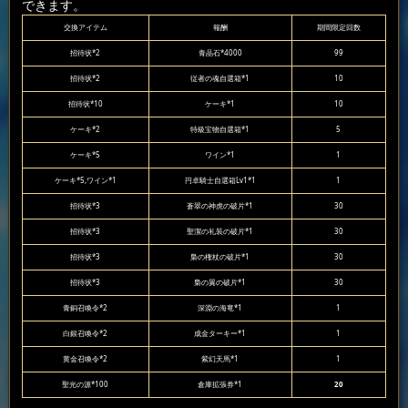
できます。
交換アイテム
報酬
期間限定回数
招待状*2
青晶石*4000
99
招待状*2
従者の魂自選箱*1
10
招待状*10
ケーキ*1
10
ケーキ*2
特級宝物自選箱*1
5
ケーキ*5
ワイン*1
1
ケーキ*5,ワイン*1
円卓騎士自選箱Lv1*1
1
招待状*3
蒼翠の神虎の破片*1
30
招待状*3
聖潔の礼装の破片*1
30
招待状*3
梟の権杖の破片*1
30
招待状*3
梟の翼の破片*1
30
青銅召喚令*2
深淵の海竜*1
1
白銀召喚令*2
成金ターキー*1
1
黄金召喚令*2
紫幻天馬*1
1
聖光の源*100
倉庫拡張券*1
20