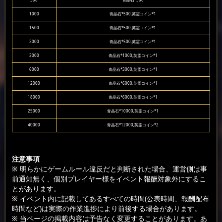
500
青晶石*500
1000
青晶石*500,英霊コイン*1
1500
青晶石*500,英霊コイン*1
2000
青晶石*500,英霊コイン*1
3000
青晶石*1000,英霊コイン*1
6000
青晶石*3000,英霊コイン*1
12000
青晶石*6000,英霊コイン*1
18000
青晶石*6000,英霊コイン*1
25000
青晶石*10000,英霊コイン*1
40000
青晶石*12000,英霊コイン*2
注意事項
※ 明らかにゲームルール違反だと判断された場合、運営側は事
前通知無く、個別プレイヤー様をイベント報酬対象外にするこ
とがあります。
※ イベント内に記載してあるすべての時間(公表時間、報酬配布
時間など)は実際の作業進捗により前後する場合があります。
※ 当ページの掲載内容は予告なく変更することがあります。あ