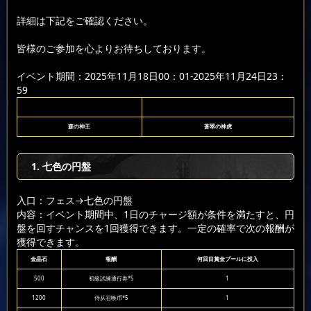
詳細は下記をご確認ください。
皆様のご参加を心よりお待ちしております。
イベント期間：2025年11月18日00：01-2025年11月24日23：
59
森の神王
蒼翠の神虎
1. 七色の円盤
入口：フェス
→七色の円盤
内容：イベント期間中、1日のチャージ額が条件を満たすと、円
盤を回すチャンスを1回獲得できます。一定の確率で次の報酬が
獲得できます。
金晶石
報酬
何回目賞金プールに投入
500
初級試練通行券*5
1
1200
侍从召唤币*5
1