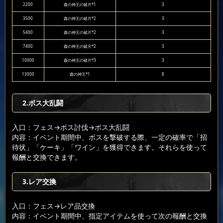
2200
森の神王の破片*1
3
3500
森の神王の破片*2
3
5400
森の神王の破片*2
3
7400
森の神王の破片*2
3
10000
森の神王の破片*3
3
13000
森の神王*1
8
2.ボス大乱闘
入口：フェス
→ボス討伐
→ボス大乱闘
内容：イベント期間中、ボスを撃破する際、一定の確率で「招
待状」「ケーキ」「ワイン」を獲得できます。それらを使って
報酬と交換できます。
3.レア交換
入口：フェス
→レア品交換
内容：イベント期間中、指定アイテムを使って次の報酬と交換