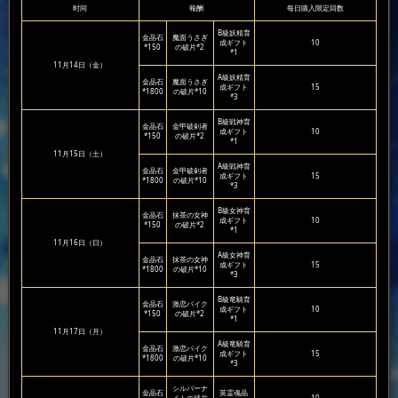
时间
報酬
每日購入限定回数
B級妖精育
金晶石
魔面うさぎ
成ギフト
10
*150
の破片*2
*1
11月14日（金）
A級妖精育
金晶石
魔面うさぎ
成ギフト
15
*1800
の破片*10
*3
B級戦神育
金晶石
金甲破剣者
成ギフト
10
*150
の破片*2
*1
11月15日（土）
A級戦神育
金晶石
金甲破剣者
成ギフト
15
*1800
の破片*10
*3
B級女神育
金晶石
抹茶の女神
成ギフト
10
*150
の破片*2
*1
11月16日（日）
A級女神育
金晶石
抹茶の女神
成ギフト
15
*1800
の破片*10
*3
B級竜騎育
金晶石
激恋バイク
成ギフト
10
*150
の破片*2
*1
11月17日（月）
A級竜騎育
金晶石
激恋バイク
成ギフト
15
*1800
の破片*10
*3
シルバーナ
金晶石
英霊魂晶