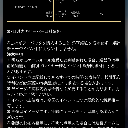
イトの破片
10
*150
*60
*2
11月14日~11月17日
シルバーナ
金晶石
英霊魂晶
イトの破片
15
*1800
*120
*10
※7日以内のサーバーは対象外
※このギフトパックを購入することでVIP経験を増やせず、累計
チャージイベントにカウントしません。
注意事項
※ 明らかにゲームルール違反だと判断された場合、運営側は事
前通知無く、個別プレイヤー様をイベント報酬対象外にするこ
とがあります。
※ イベント内に記載してあるすべての時間(公表時間、報酬配布
時間など)は実際の作業進捗により前後する場合があります。
※ 当ページの掲載内容は予告なく変更することがあります。あ
らかじめご了承ください。
※ イベント主催者は、今回のイベントにつき最終的な解釈権を
有します。
※ 画像はイメージです。実際のゲーム画面とは異なる場合がご
ざいます。
※ 報酬の配布内容等に、不明な点等ある場合には運営チームに