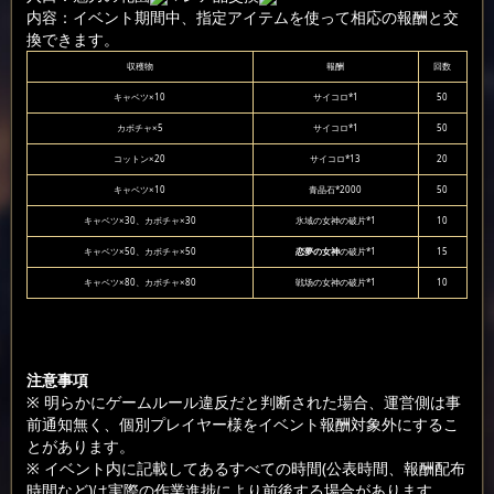
内容：イベント期間中、指定アイテムを使って相応の報酬と交
換できます。
収穫物
報酬
回数
キャベツ×10
サイコロ*1
50
カボチャ×5
サイコロ*1
50
コットン×20
サイコロ*13
20
キャベツ×10
青晶石*2000
50
キャベツ×30、カボチャ×30
氷域の女神の破片*1
10
キャベツ×50、カボチャ×50
恋夢の女神
の破片*1
15
キャベツ×80、カボチャ×80
戦场の女神の破片*1
10
注意事項
※ 明らかにゲームルール違反だと判断された場合、運営側は事
前通知無く、個別プレイヤー様をイベント報酬対象外にするこ
とがあります。
※ イベント内に記載してあるすべての時間(公表時間、報酬配布
時間など)は実際の作業進捗により前後する場合があります。