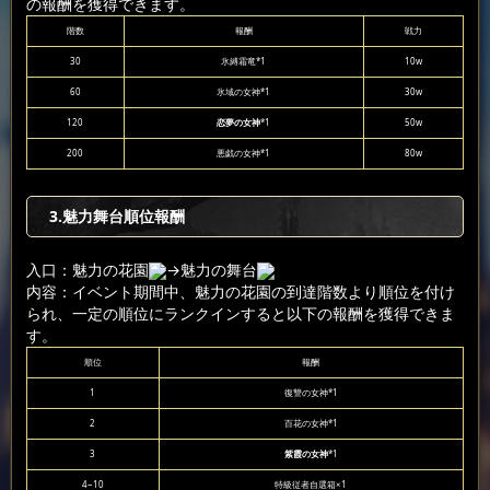
の報酬を獲得できます。
階数
報酬
戦力
30
氷縛霜竜*1
10w
60
氷域の女神*1
30w
120
恋夢の女神
*1
50w
200
悪戯の女神*1
80w
3.魅力舞台順位報酬
入口：魅力の花園
→魅力の舞台
内容：イベント期間中、魅力の花園の到達階数より順位を付け
られ、一定の順位にランクインすると以下の報酬を獲得できま
す。
順位
報酬
1
復讐の女神*1
2
百花の女神*1
3
紫霞の女神
*1
4~10
特級従者自選箱×1