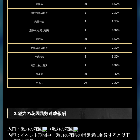
錬翼石
20
6.62%
魂の魔翼の破片
2
2.32%
光翼の魂
1
3.31%
潮汐の光翼の破片
1
0.99%
錬武石
20
6.62%
凝視の眼の破片
2
2.32%
神武の魂
1
3.32%
潮汐の杖の破片
1
0.99%
神魂鉄
20
3.32%
神魂玉
20
3.32%
2.魅力の花園階数達成報酬
入口：魅力の花園
→魅力の花園
内容：イベント期間中、魅力の花園の指定階に到達すると以下