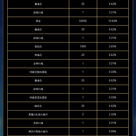
魔魂石
20
6.62%
妖精の魂
1
3.31%
黄金
50000
10.60%
魔魂石
20
6.62%
妖精の魂
1
3.31%
青晶石
1000
2.65%
神魂石
20
6.62%
女神の魂
1
3.31%
特級宝物自選箱
1
0.33%
魔魂石
20
6.62%
妖精の魂
1
3.31%
特級英霊自選箱
1
0.33%
錬衣石
20
6.62%
悪魔の礼装の破片
2
2.32%
衣装の魂
1
3.31%
潮汐の聖装の破片
1
0.99%