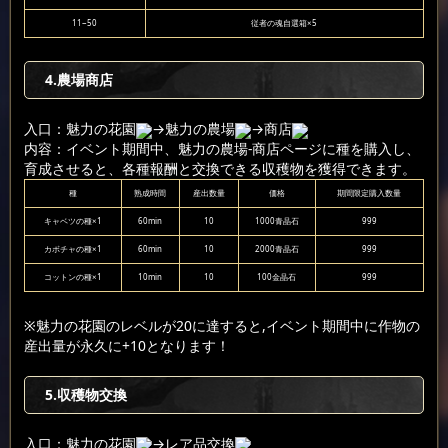
11~50
従者の魂自選箱×5
4.農場商店
入口：魅力の花園
→魅力の農場
→商店
内容：イベント期間中、魅力の農場-商店ページに種を購入し、
育成させると、各種報酬と交換できる収穫物を獲得できます。
種
熟成時間
産出数量
価格
期間限定購入数量
キャベツの種×1
60min
10
1000青晶石
999
カボチャの種×1
60min
10
2000青晶石
999
コットンの種×1
10min
10
100金晶石
999
※魅力の花園のレベルが20に達すると,イベント期間中に作物の
産出量が永久に+10となります！
5.収穫物交換
入口：魅力の花園
→レア品交換