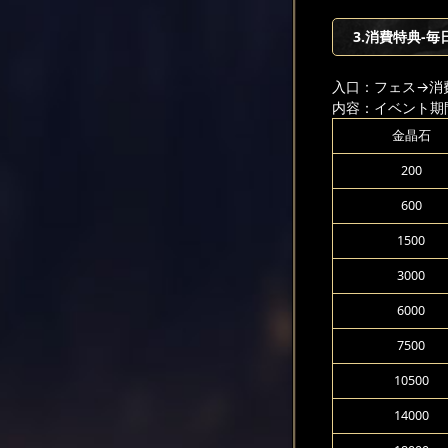
3.消費特典-毎
入口：フェス
→消
内容：イベント期
金晶石
200
600
1500
3000
6000
7500
10500
14000