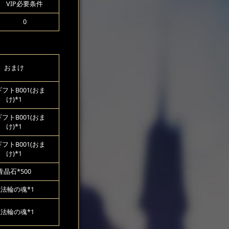
VIP必要条件
0
おまけ
フトB001(おま
け)*1
フトB001(おま
け)*1
フトB001(おま
け)*1
青晶石*500
法輪の魂*1
法輪の魂*1