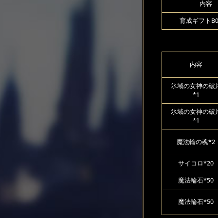
内容
育成ギフトB00
内容
氷域の女神の破
*1
氷域の女神の破
*1
魔法輪の魂*2
サイコロ*20
魔法輪石*50
魔法輪石*50