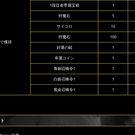
1段従者専属宝箱
1
狩魔石
5
サイコロ
10
狩魔石
100
で獲得
好運の鎚
1
幸運コイン
1
青銅召喚令1
1
白銀召喚令1
1
黄金召喚令1
1
フト