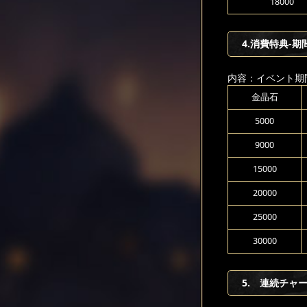
18000
4.消費特典-期
内容：イベント期
金晶石
5000
9000
15000
20000
25000
30000
5. 連続チャ