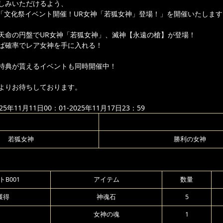
しみいただけるよう、
より「文化祭イベント開催！UR女神「若狐女神」登場！」を開催いたしま
天命の円盤でUR女神「若狐女神」、滅神【永遠の槍】が登場！
ば確率でレア女神を手に入れる！
特典が貰えるイベントも同時開催中！
よりお待ちしております。
年11月11日00：01-2025年11月17日23：59
若狐女神
勝利の女神
B001
アイテム
数量
獲得
神魂石
5
女神の魂
1