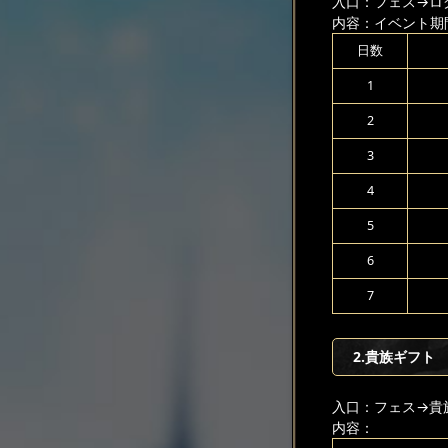
入口：フェス
→ロ
内容：イベント期
日数
1
2
3
4
5
6
7
2.貴族ギフト
入口：フェス
→貴
内容：