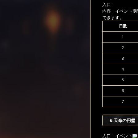
入口：
内容：イベント期
できます。
日数
1
2
3
4
5
6
7
6
.天命の円盤
入口：イベント