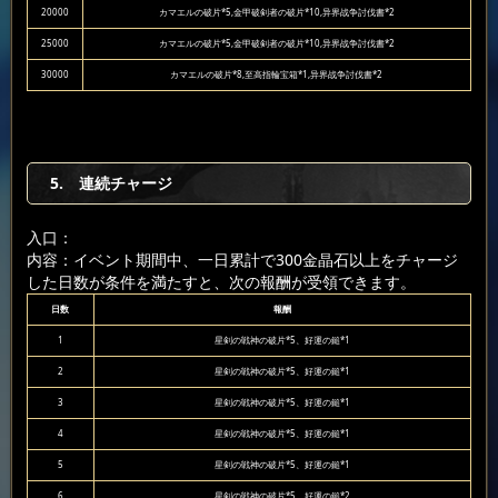
20000
カマエルの破片*5,金甲破剣者の破片*10,异界战争討伐書*2
25000
カマエルの破片*5,金甲破剣者の破片*10,异界战争討伐書*2
30000
カマエルの破片*8,至高指輪宝箱*1,异界战争討伐書*2
5. 連続チャージ
入口：
内容：イベント期間中、一日累計で300金晶石以上をチャージ
した日数が条件を満たすと、次の報酬が受領できます。
日数
報酬
1
星剣の戦神の破片*5、好運の鎚*1
2
星剣の戦神の破片*5、好運の鎚*1
3
星剣の戦神の破片*5、好運の鎚*1
4
星剣の戦神の破片*5、好運の鎚*1
5
星剣の戦神の破片*5、好運の鎚*1
6
星剣の戦神の破片*5、好運の鎚*2