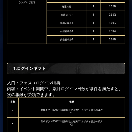
ランダムで獲得
好運の鎚
1
1.22%
幸運コイン
1
0.38%
青銅召喚令1
1
1.00%
白銀召喚令1
1
0.50%
黄金召喚令1
1
0.30%
1.ログインギフト
入口：フェス
→ログイン特典
内容：イベント期間中、累計ログイン日数が条件を満たすと、
次の報酬が受領できます。
日数
報酬
育成ギフトB003*1,暗影騎士の破片*1,カボチャ騎士の破片
1
*1
育成ギフトB003*1,暗影騎士の破片*2,カボチャ騎士の破片
2
*2