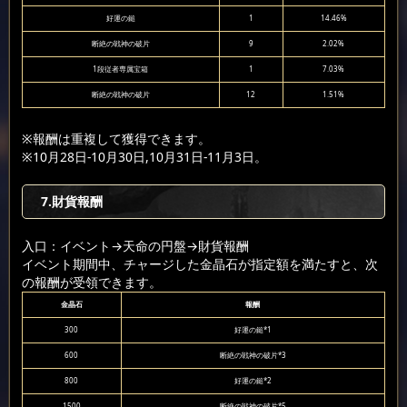
好運の鎚
1
14.46%
断絶の戦神の破片
9
2.02%
1段従者専属宝箱
1
7.03%
断絶の戦神の破片
12
1.51%
※報酬は重複して獲得できます。
※10月28日-10月30日,10月31日-11月3日。
7.財貨報酬
入口：イベント
→天命の円盤
→財貨報酬
イベント期間中、チャージした金晶石が指定額を満たすと、次
の報酬が受領できます。
金晶石
報酬
300
好運の鎚*1
600
断絶の戦神の破片*3
800
好運の鎚*2
1500
断絶の戦神の破片*5