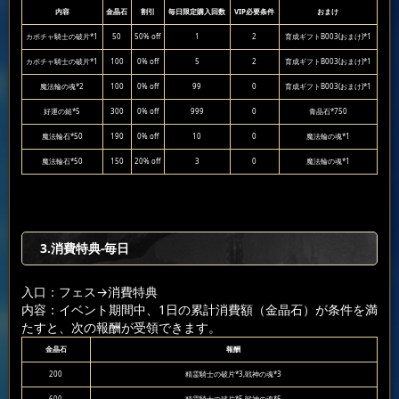
内容
金晶石
割引
毎日限定購入回数
VIP必要条件
おまけ
カボチャ騎士の破片*1
50
50% off
1
2
育成ギフトB003(おまけ)*1
カボチャ騎士の破片*1
100
0% off
5
2
育成ギフトB003(おまけ)*1
魔法輪の魂*2
100
0% off
99
0
育成ギフトB003(おまけ)*1
好運の鎚*5
300
0% off
999
0
青晶石*750
魔法輪石*50
190
0% off
10
0
魔法輪の魂*1
魔法輪石*50
150
20% off
3
0
魔法輪の魂*1
3.消費特典-毎日
入口：フェス
→消費特典
内容：イベント期間中、1日の累計消費額（金晶石）が条件を満
たすと、次の報酬が受領できます。
金晶石
報酬
200
精霊騎士の破片*3,戦神の魂*3