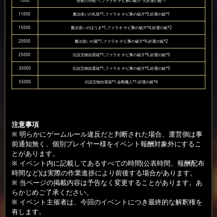
7000
怪夜の羽根*1,ファラオ·チビ豚の破片*3,好運の鎚*1
11000
魔法使いの礼装*1,ファラオ·チビ豚の破片*3,好運の鎚*1
15000
魔法使いのほうき*1,ファラオ·チビ豚の破片*4,好運の鎚*2
20000
魔法使いの翼*1,ファラオ·チビ豚の破片*4,好運の鎚*2
25000
伝説宝物自選箱*1,ファラオ·チビ豚の破片*5,好運の鎚*3
35000
伝説宝物自選箱*1,ファラオ·チビ豚の破片*5,好運の鎚*3
55000
伝説宝物自選箱*1,金剛魔人*1,好運の鎚*4
注意事項
※ 明らかにゲームルール違反だと判断された場合、運営側は事
前通知無く、個別プレイヤー様をイベント報酬対象外にするこ
とがあります。
※ イベント内に記載してあるすべての時間(公表時間、報酬配布
時間など)は実際の作業進捗により前後する場合があります。
※ 当ページの掲載内容は予告なく変更することがあります。あ
らかじめご了承ください。
※ イベント主催者は、今回のイベントにつき最終的な解釈権を
有します。