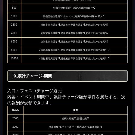
850
特級宝物自選箱*1,断絶の戦神の破片*2
1800
特級宝物自選箱*2,カマエルの破片*4,断絶の戦神の破片*3
2800
特級宝物自選箱*3,特級変身専属自選箱*1,断絶の戦神の破片*5
4000
史詩宝物自選箱*1,特級変身専属自選箱*1,断絶の戦神の破片*6
6000
史詩宝物自選箱*1,特級変身専属自選箱*1,断絶の戦神の破片*8
8000
2段従者専属宝箱*3,特級変身専属自選箱*1,断絶の戦神の破片*10
12000
4段従者専属宝箱*1,特級変身専属自選箱*2,断絶の戦神の破片*10
9.累計チャージ-期間
入口：フェス
→チャージ還元
内容：イベント期間中、累計チャージ額が条件を満たすと、次
の報酬が受領できます。
金晶石
報酬
2000
怪夜の礼装*1,好運の鎚*1
4000
怪夜の杖*1,ファラオ·チビ豚の破片*3,好運の鎚*1