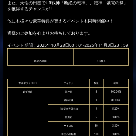
また、天命の円盤でUR戦神「断絶の戦神」、滅神「紫電の斧」
を獲得するチャンスが！
他にも様々な豪華特典が貰えるイベントも同時開催中！
皆様のご参加を心よりお待ちしております。
イベント期間：2025年10月28日00：01-2025年11月3日23：59
断絶の戦神
カボ怪人
育成ギフトB003
アイテム
数量
確率
必ず獲得
戦神石
5
100.00%
戦神の魂
1
80.00%
1段従者専属宝箱
1
5.20%
狩魔石
5
3.80%
サイコロ
10
3.80%
帝王の御触書
100
3.80%