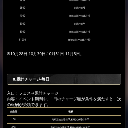
2500
好運の鎚*3
4000
断絶の戦神の破片*5
6000
好運の鎚*4
8000
断絶の戦神の破片*8
11000
断絶の戦神の破片*10
※10月28日-10月30日,10月31日-11月3日。
8.累計チャージ-毎日
入口：フェス
→累計チャージ
内容：イベント期間中、1日のチャージ額が条件を満たすと、次
の報酬が受領できます。
金晶石
報酬
100
高級宝物自選箱*2,初級試練通行券*1
400
高級宝物自選箱*3,断絶の戦神の破片*1