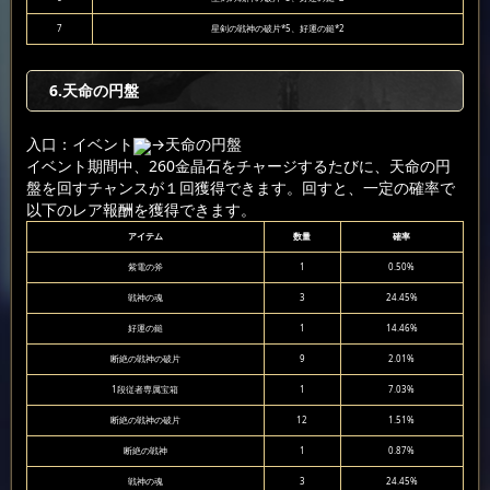
7
星剣の戦神の破片*5、好運の鎚*2
6
.天命の円盤
入口：イベント
→天命の円盤
イベント期間中、260金晶石をチャージするたびに、天命の円
盤を回すチャンスが１回獲得できます。回すと、一定の確率で
以下のレア報酬を獲得できます。
アイテム
数量
確率
紫電の斧
1
0.50%
戦神の魂
3
24.45%
好運の鎚
1
14.46%
断絶の戦神の破片
9
2.01%
1段従者専属宝箱
1
7.03%
断絶の戦神の破片
12
1.51%
断絶の戦神
1
0.87%
戦神の魂
3
24.45%