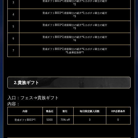
育成ギフトB003*1,暗影騎士の破片*3,カボチャ騎士の破片
3
*2
育成ギフトB003*1,暗影騎士の破片*3,カボチャ騎士の破片
4
*3
育成ギフトB003*2,暗影騎士の破片*3,カボチャ騎士の破片
5
*3
育成ギフトB003*2,暗影騎士の破片*4,カボチャ騎士の破片
6
*4
育成ギフトB003*2,暗影騎士の破片*4,カボチャ騎士の破片
7
*5,倉庫拡張券*1
2.貴族ギフト
入口：フェス
→貴族ギフト
内容：
内容
青晶石
割引
毎日限定購入回数
VIP必要条件
育成ギフトB003*1
5000
70% off
3
0