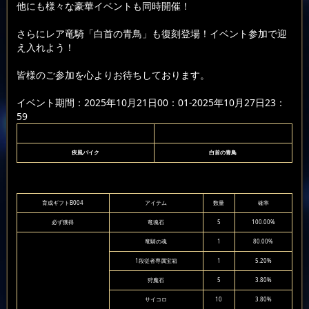
他にも様々な豪華イベントも同時開催！
さらにレア竜騎「白首の青鳥」も復刻登場！イベント参加で迎
え入れよう！
皆様のご参加を心よりお待ちしております。
イベント期間：2025年10月21日00：01-2025年10月27日23：
59
疾風バイク
白首の青鳥
育成ギフトB004
アイテム
数量
確率
必ず獲得
竜魂石
5
100.00%
竜騎の魂
1
80.00%
1段従者専属宝箱
1
5.20%
狩魔石
5
3.80%
サイコロ
10
3.80%