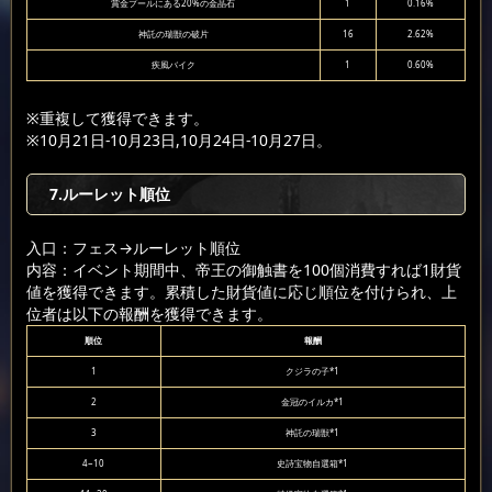
賞金プールにある20%の金晶石
1
0.16%
神託の瑞獣の破片
16
2.62%
疾風バイク
1
0.60%
※重複して獲得できます。
※10月21日-10月23日,10月24日-10月27日。
7.ルーレット順位
入口：フェス
→ルーレット順位
内容：イベント期間中、帝王の御触書を100個消費すれば1財貨
値を獲得できます。累積した財貨値に応じ順位を付けられ、上
位者は以下の報酬を獲得できます。
順位
報酬
1
クジラの子*1
2
金冠のイルカ*1
3
神託の瑞獣*1
4~10
史詩宝物自選箱*1