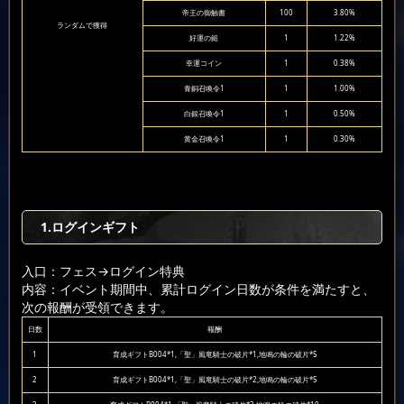
帝王の御触書
100
3.80%
ランダムで獲得
好運の鎚
1
1.22%
幸運コイン
1
0.38%
青銅召喚令1
1
1.00%
白銀召喚令1
1
0.50%
黄金召喚令1
1
0.30%
1.ログインギフト
入口：フェス
→ログイン特典
内容：イベント期間中、累計ログイン日数が条件を満たすと、
次の報酬が受領できます。
日数
報酬
1
育成ギフトB004*1,「聖」風竜騎士の破片*1,地鳴の輪の破片*5
2
育成ギフトB004*1,「聖」風竜騎士の破片*2,地鳴の輪の破片*5