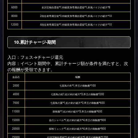
6000
史詩宝物自選箱*1,特級変身専属自選箱*1,疾風バイクの破片*8
8000
2段従者専属宝箱*3,特級変身専属自選箱*1,疾風バイクの破片*10
12000
4段従者専属宝箱*1,特級変身専属自選箱*2,疾風バイクの破片*10
10.累計チャージ-期間
入口：フェス
→チャージ還元
内容：イベント期間中、累計チャージ額が条件を満たすと、次
の報酬が受領できます。
金晶石
報酬
2000
七面鳥の衣*1,帝王の御触書*100
4000
七面鳥の杖1,虹の剣の破片*3,帝王の御触書*200
7000
七面鳥の翼*1,虹の剣の破片*3,帝王の御触書*600
11000
探検服*1,虹の剣の破片*3,帝王の御触書*600
15000
金のシャベル*1,虹の剣の破片*4,帝王の御触書*900
20000
探検リュック*1,虹の剣の破片*4,帝王の御触書*900
25000
伝説宝物自選箱*1,虹の剣の破片*5,帝王の御触書*1200