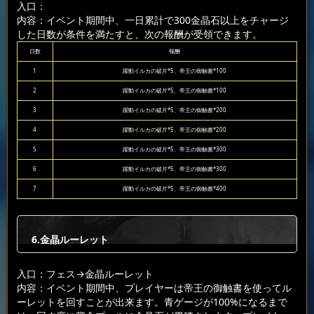
入口：
内容：イベント期間中、一日累計で300金晶石以上をチャージ
した日数が条件を満たすと、次の報酬が受領できます。
日数
報酬
1
躍動イルカの破片*5、帝王の御触書*100
2
躍動イルカの破片*5、帝王の御触書*100
3
躍動イルカの破片*5、帝王の御触書*200
4
躍動イルカの破片*5、帝王の御触書*200
5
躍動イルカの破片*5、帝王の御触書*300
6
躍動イルカの破片*5、帝王の御触書*300
7
躍動イルカの破片*5、帝王の御触書*400
6.金晶ルーレット
入口：フェス
→金晶ルーレット
内容：イベント期間中、プレイヤーは帝王の御触書を使ってル
ーレットを回すことが出来ます。青ゲージが100%になるまで