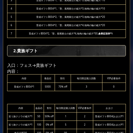
3
育成ギフトB004*1,「聖」風竜騎士の破片*3,地鳴の輪の破片*10
4
育成ギフトB004*1,「聖」風竜騎士の破片*3,地鳴の輪の破片*10
5
育成ギフトB004*2,「聖」風竜騎士の破片*3,地鳴の輪の破片*20
6
育成ギフトB004*2,「聖」風竜騎士の破片*4,地鳴の輪の破片*20
7
育成ギフトB004*2,「聖」風竜騎士の破片*4,地鳴の輪の破片*30,
倉庫拡張券*1
2.貴族ギフト
入口：フェス
→貴族ギフト
内容：
内容
青晶石
割引
毎日限定購入回数
VIP必要条件
育成ギフトB004*1
5000
70% off
3
0
内容
金晶石
割引
毎日限定購入回数
VIP必要条件
おまけ
笑う旅クジラの破片*1
50
50% off
1
2
育成ギフトB004(おまけ)*1
笑う旅クジラの破片*1
100
0% off
5
2
育成ギフトB004(おまけ)*1