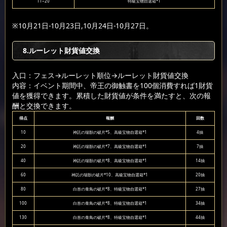
11~20
特級宝物自選箱*1
※10月21日-10月23日,10月24日-10月27日。
8.ルーレット財貨値交換
入口：フェス
→ルーレット順位
→ルーレット財貨値交換
内容：イベント期間中、帝王の御触書を100個消費すれば1財貨
値を獲得できます。累積した財貨値が条件を満たすと、次の報
酬と交換できます。
得点
報酬
回数
10
神託の瑞獣の破片*5、高級宝物自選箱*1
4抽
20
神託の瑞獣の破片*7、高級宝物自選箱*1
7抽
40
神託の瑞獣の破片*8、高級宝物自選箱*1
14抽
60
神託の瑞獣の破片*10、高級宝物自選箱*1
20抽
80
白首の青鳥の破片*8、特級宝物自選箱*1
27抽
100
白首の青鳥の破片*8、特級宝物自選箱*1
34抽
130
白首の青鳥の破片*8、特級宝物自選箱*1
44抽