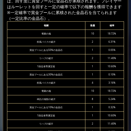
は、回す度に賞金プールに金晶石が累積されます。プレイヤー
はルーレットを回すと一定の確率で以下の報酬を獲得できます
※一定確率で賞金プールに累積された金晶石を当てられます
（一定比率の金晶石）。
報酬
数量
確率
竜騎の魂
10
18.72%
疾風バイクの破片
2
6.31%
賞金プールにある50%の金晶石
1
0.05%
リハブの破片
2
11.40%
1段従者専属宝箱
1
10.60%
賞金プールにある30%の金晶石
1
0.10%
疾風バイクの破片
4
3.16%
竜騎の魂
10
18.72%
神託の瑞獣の破片
8
5.24%
賞金プールにある10%の金晶石
1
0.32%
1段従者専属宝箱
1
10.60%
リハブの破片
2
11.40%