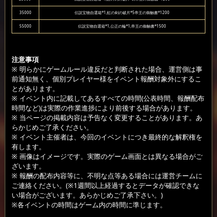
35000
伝説宝物自選箱*1,虹の剣の破片*5帝王の御触書*1200
55000
伝説宝物自選箱*1,公正の輪*1,帝王の御触書*1500
注意事項
※ 明らかにゲームルール違反だと判断された場合、運営側は事
前通知無く、個別プレイヤー様をイベント報酬対象外にするこ
とがあります。
※ イベント内に記載してあるすべての時間(公表時間、報酬配布
時間など)は実際の作業進捗により前後する場合があります。
※ 当ページの掲載内容は予告なく変更することがあります。あ
らかじめご了承ください。
※ イベント主催者は、今回のイベントにつき最終的な解釈権を
有します。
※ 画像はイメージです。実際のゲーム画面とは異なる場合がご
ざいます。
※ 報酬の配布内容等に、不明な点等ある場合には運営チームに
ご連絡ください。(※1週間以上経過するとデータが確認できな
い場合がございます。あらかじめご了承下さい。)
※各イベントの時間はゲーム内の時間に準じます。