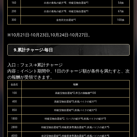
160
白首の青鳥の破片*8、特級宝物自選箱*1
54抽
200
白首の青鳥の破片*8、特級宝物自選箱*1
67抽
300
金色符文自選箱*1
100抽
※10月21日-10月23日,10月24日-10月27日。
9.累計チャージ-毎日
入口：フェス
→累計チャージ
内容：イベント期間中、1日のチャージ額が条件を満たすと、次
の報酬が受領できます。
金晶石
報酬
100
高級宝物自選箱*2,帝王の御触書*100
400
高級宝物自選箱*3,疾風バイクの破片*1
850
特級宝物自選箱*1,疾風バイクの破片*2
1800
特級宝物自選箱*2, リハブの破片*6,疾風バイクの破片*3
2800
特級宝物自選箱*3,特級変身専属自選箱*1,疾風バイクの破片*5
4000
史詩宝物自選箱*1,特級変身専属自選箱*1,疾風バイクの破片*6