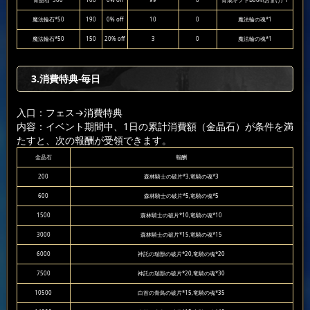
青晶石*500
100
0% off
99
0
育成ギフトB004(おまけ)*1
魔法輪石*50
190
0% off
10
0
魔法輪の魂*1
魔法輪石*50
150
20% off
3
0
魔法輪の魂*1
3.消費特典-毎日
入口：フェス
→消費特典
内容：イベント期間中、1日の累計消費額（金晶石）が条件を満
たすと、次の報酬が受領できます。
金晶石
報酬
200
森林騎士の破片*3,竜騎の魂*3
600
森林騎士の破片*5,竜騎の魂*5
1500
森林騎士の破片*10,竜騎の魂*10
3000
森林騎士の破片*15,竜騎の魂*15
6000
神託の瑞獣の破片*20,竜騎の魂*20
7500
神託の瑞獣の破片*20,竜騎の魂*30
10500
白首の青鳥の破片*15,竜騎の魂*35