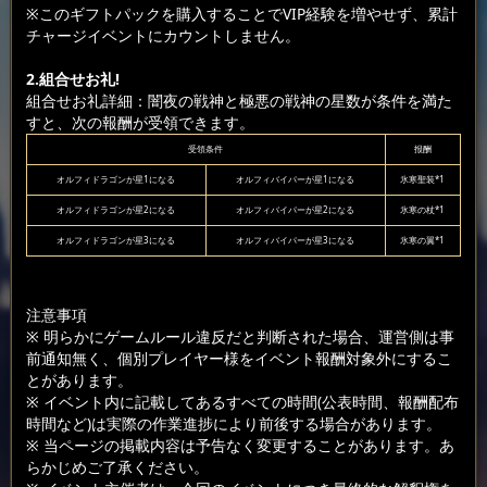
※このギフトパックを購入することでVIP経験を増やせず、累計
チャージイベントにカウントしません。
2.組合せお礼!
組合せお礼詳細：闇夜の戦神と極悪の戦神の星数が条件を満た
すと、次の報酬が受領できます。
受領条件
报酬
オルフィドラゴンが星1になる
オルフィバイパーが星1になる
氷寒聖装*1
オルフィドラゴンが星2になる
オルフィバイパーが星2になる
氷寒の杖*1
オルフィドラゴンが星3になる
オルフィバイパーが星3になる
氷寒の翼*1
注意事項
※ 明らかにゲームルール違反だと判断された場合、運営側は事
前通知無く、個別プレイヤー様をイベント報酬対象外にするこ
とがあります。
※ イベント内に記載してあるすべての時間(公表時間、報酬配布
時間など)は実際の作業進捗により前後する場合があります。
※ 当ページの掲載内容は予告なく変更することがあります。あ
らかじめご了承ください。