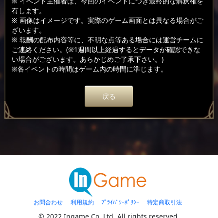
※ イベント主催者は、今回のイベントにつき最終的な解釈権を
有します。
※ 画像はイメージです。実際のゲーム画面とは異なる場合がご
ざいます。
※ 報酬の配布内容等に、不明な点等ある場合には運営チームに
ご連絡ください。(※1週間以上経過するとデータが確認できな
い場合がございます。あらかじめご了承下さい。)
※各イベントの時間はゲーム内の時間に準じます。
戻る
お問合わせ
利用規約
ﾌﾟﾗｲﾊﾞｼｰﾎﾟﾘｼｰ
特定商取引法
© 2022 Ingame Co.,Ltd. All rights reserved.