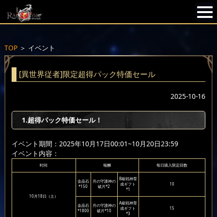
TOP
＞
イベント
[異世界従者]限定超得パック特価セール
2025-10-16
1.超得パック特価セール！
イベント期間：2025年10月17日00:01~10月20日23:59
イベント内容：
时间
報酬
每日購入限定回数
B級戦神育
金晶石
月の守護神の
成ギフト
10
*150
破片*2
*1
10月18日（土）
A級戦神育
金晶石
月の守護神の
成ギフト
15
*1800
破片*10
*3