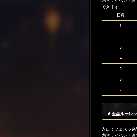
内容：イベント期
できます。
日数
1
2
3
4
5
6
7
6.金晶ルーレ
入口：フェス
→金
内容：イベント期