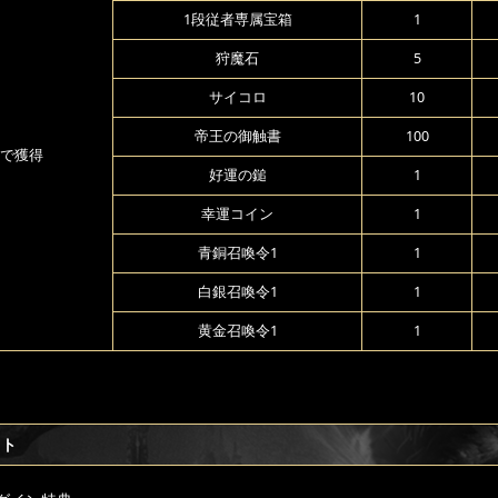
1段従者専属宝箱
1
狩魔石
5
サイコロ
10
帝王の御触書
100
で獲得
好運の鎚
1
幸運コイン
1
青銅召喚令1
1
白銀召喚令1
1
黄金召喚令1
1
フト