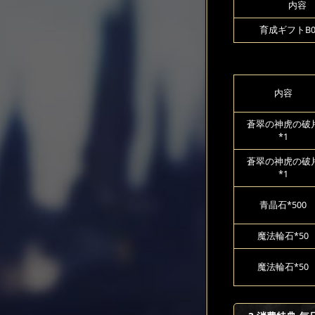
内容
育成ギフトB00
内容
蒼翠の神虎の破
*1
蒼翠の神虎の破
*1
青晶石*500
魔法輪石*50
魔法輪石*50