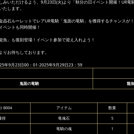
しみいただけるよう、9月23日(火)より「秋分の日イベント開催！UR竜
いたします。
金晶石ルーレットでレアUR竜騎「鬼面の竜騎」を獲得するチャンスが
イベントも同時開催！
龍魚」も復刻登場！イベント参加で迎え入れよう！
よりお待ちしております。
年9月23日00：01-2025年9月29日23：59
鬼面の竜騎
龍
B004
アイテム
数量
獲得
竜魂石
5
竜騎の魂
1