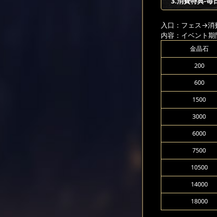
3.消費特典-毎
入口：フェス
→消
内容：イベント期
金晶石
200
600
1500
3000
6000
7500
10500
14000
18000