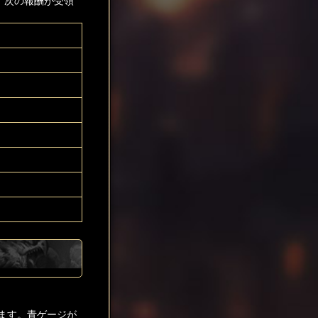
、次の報酬が受領
ます。青ゲージが