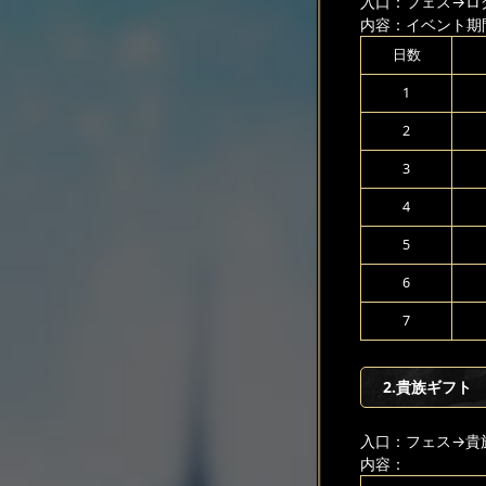
入口：フェス
→ロ
内容：イベント期
日数
1
2
3
4
5
6
7
2.貴族ギフト
入口：フェス
→貴
内容：