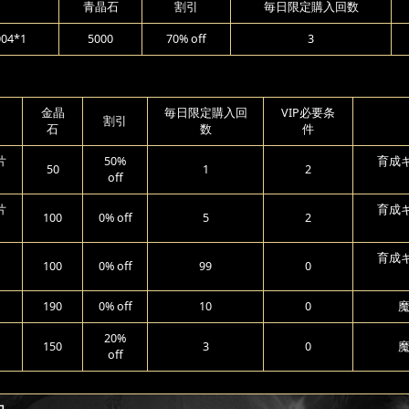
青晶石
割引
毎日限定購入回数
4*1
5000
70% off
3
金晶
毎日限定購入回
VIP必要条
割引
石
数
件
片
50%
育成ギ
50
1
2
off
片
育成ギ
100
0% off
5
2
育成ギ
100
0% off
99
0
190
0% off
10
0
魔
20%
150
3
0
魔
off