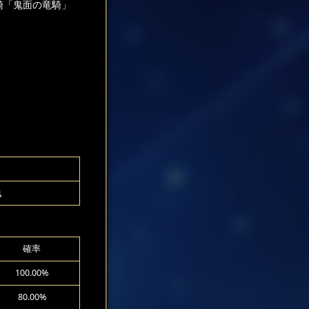
騎「鬼面の竜騎」
！
魚
確率
100.00%
80.00%