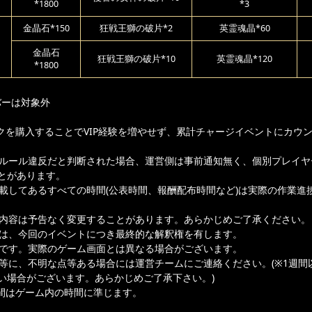
*1800
*3
金晶石*150
狂戦王獅の破片*2
英霊魂晶*60
日
金晶石
狂戦王獅の破片*10
英霊魂晶*120
*1800
バーは対象外
クを購入することでVIP経験を増やせず、累計チャージイベントにカウ
ムルール違反だと判断された場合、運営側は事前通知無く、個別プレイヤ
とがあります。
記載してあるすべての時間(公表時間、報酬配布時間など)は実際の作業進
載内容は予告なく変更することがあります。あらかじめご了承ください。
者は、今回のイベントにつき最終的な解釈権を有します。
ジです。実際のゲーム画面とは異なる場合がございます。
容等に、不明な点等ある場合には運営チームにご連絡ください。(※1週間
い場合がございます。あらかじめご了承下さい。)
間はゲーム内の時間に準じます。