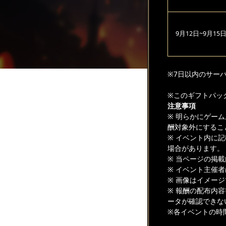
9月12日~9月15
※7日以内のサー
※このギフトパッ
注意事項
※ 明らかにゲー
酬対象外にするこ
※ イベント内に
場合があります。
※ 当ページの掲
※ イベント主催
※ 画像はイメー
※ 報酬の配布内
ータが確認できな
※各イベントの時