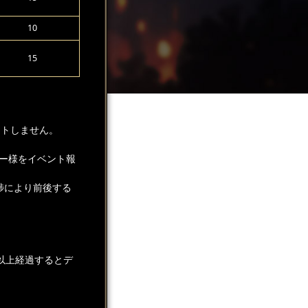
10
15
ントしません。
ー様をイベント報
捗により前後する
以上経過するとデ