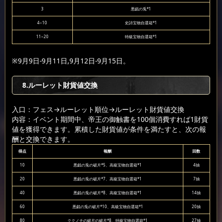
3
悪戯の兎*1
4~10
史詩宝物自選箱*1
11~20
特級宝物自選箱*1
※9月9日-9月11日,9月12日-9月15日。
8.ルーレット財貨値交換
入口：フェス
→ルーレット順位
→ルーレット財貨値交換
内容：イベント期間中、帝王の御触書を100個消費すれば1財貨
値を獲得できます。累積した財貨値が条件を満たすと、次の報
酬と交換できます。
得点
報酬
回数
10
悪戯の兎の破片*5、高級宝物自選箱*1
4抽
20
悪戯の兎の破片*7、高級宝物自選箱*1
7抽
40
悪戯の兎の破片*8、高級宝物自選箱*1
14抽
60
悪戯の兎の破片*10、高級宝物自選箱*1
20抽
80
ククノチの破片の破片*8、特級宝物自選箱*1
27抽