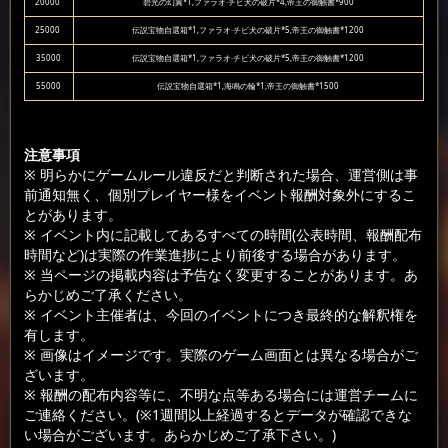
20000
碧光の幻翼*1,ファラオ·チビ犬の破片*4,帝王の御触書*900
25000
伝説宝物自選箱*1,ファラオ·チビ犬の破片*5,帝王の御触書*1200
35000
伝説宝物自選箱*1,ファラオ·チビ犬の破片*5,帝王の御触書*1200
55000
伝説宝物自選箱*1,海鳴の輪*1,帝王の御触書*1500
注意事項
※ 明らかにゲームルール違反だと判断された場合、運営側は事
前通知無く、個別プレイヤー様をイベント報酬対象外にするこ
とがあります。
※ イベント内に記載してあるすべての時間(公表時間、報酬配布
時間など)は実際の作業進捗により前後する場合があります。
※ 当ページの掲載内容は予告なく変更することがあります。あ
らかじめご了承ください。
※ イベント主催者は、今回のイベントにつき最終的な解釈権を
有します。
※ 画像はイメージです。実際のゲーム画面とは異なる場合がご
ざいます。
※ 報酬の配布内容等に、不明な点等ある場合には運営チームに
ご連絡ください。(※1週間以上経過するとデータが確認できな
い場合がございます。あらかじめご了承下さい。)