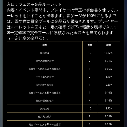
入口：フェス
→金晶ルーレット
内容：イベント期間中、プレイヤーは帝王の御触書を使ってル
ーレットを回すことが出来ます。青ゲージが100%になるまで
は、回す度に賞金プールに金晶石が累積されます。プレイヤー
はルーレットを回すと一定の確率で以下の報酬を獲得できます
※一定確率で賞金プールに累積された金晶石を当てられます
（一定比率の金晶石）。
報酬
数量
確率
妖精の魂
10
18.72%
双生の樹精の破片
2
6.31%
賞金プールにある50%の金晶石
1
0.05%
ラファエルの破片
2
11.40%
1段従者専属宝箱
1
10.60%
賞金プールにある30%の金晶石
1
0.10%
双生の樹精の破片
4
3.16%
妖精の魂
10
18.72%
魔力兎の破片
8
5.24%
賞金プールにある10%の金晶石
1
0.32%