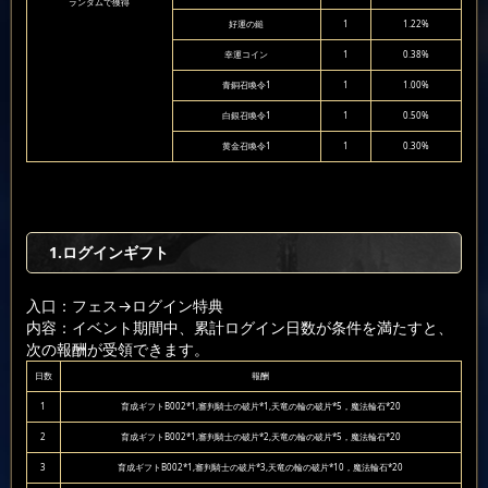
ランダムで獲得
好運の鎚
1
1.22%
幸運コイン
1
0.38%
青銅召喚令1
1
1.00%
白銀召喚令1
1
0.50%
黄金召喚令1
1
0.30%
1.ログインギフト
入口：フェス
→ログイン特典
内容：イベント期間中、累計ログイン日数が条件を満たすと、
次の報酬が受領できます。
日数
報酬
1
育成ギフトB002*1,審判騎士の破片*1,天竜の輪の破片*5，魔法輪石*20
2
育成ギフトB002*1,審判騎士の破片*2,天竜の輪の破片*5，魔法輪石*20
3
育成ギフトB002*1,審判騎士の破片*3,天竜の輪の破片*10，魔法輪石*20