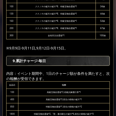
100
ククノチの破片の破片*8、特級宝物自選箱*1
34抽
130
ククノチの破片の破片*8、特級宝物自選箱*1
44抽
160
ククノチの破片の破片*8、特級宝物自選箱*1
54抽
200
ククノチの破片の破片*8、特級宝物自選箱*1
67抽
300
金色符文自選箱*1
100抽
※9月9日-9月11日,9月12日-9月15日。
9
.累計チャージ-毎日
内容：イベント期間中、1日のチャージ額が条件を満たすと、次
の報酬が受領できます。
金晶石
報酬
100
高級宝物自選箱*2,初級試練通行券*1
400
高級宝物自選箱*3,双生の樹精の破片*1
850
特級宝物自選箱*1,双生の樹精の破片*2
1800
特級宝物自選箱*2,「聖」蒼白騎士の破片*6,双生の樹精の破片*3