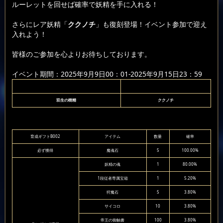
ルーレットを回せば確率で妖精を手に入れる！
さらにレア妖精「
ククノチ
」も復刻登場！イベント参加で迎え
入れよう！
皆様のご参加を心よりお待ちしております。
イベント期間：2025年9月9日00：01-2025年9月15日23：59
双生の樹精
ククノチ
育成ギフトB002
アイテム
数量
確率
必ず獲得
魔魂石
5
100.00%
妖精の魂
1
80.00%
1段従者専属宝箱
1
5.20%
狩魔石
5
3.80%
サイコロ
10
3.80%
帝王の御触書
100
3.80%