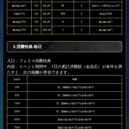
魔法輪の魂*2
100
0% off
99
0
育成ギフトB002(おまけ)*1
狩魔石*10
100
0% off
999
0
青晶石*500
魔法輪石*50
190
0% off
10
0
魔法輪の魂*1
魔法輪石*50
150
20% off
3
0
魔法輪の魂*1
3.消費特典-毎日
入口：フェス
→消費特典
内容：イベント期間中、1日の累計消費額（金晶石）が条件を満
たすと、次の報酬が受領できます。
金晶石
報酬
200
「聖」隠蝶騎士の破片*3,妖精の魂*3
600
「聖」隠蝶騎士の破片*5,妖精の魂*5
1500
「聖」隠蝶騎士の破片*10,妖精の魂*10
3000
「聖」隠蝶騎士の破片*15,妖精の魂*15
6000
悪戯の兎の破片*20,妖精の魂*20
7500
悪戯の兎の破片*20,妖精の魂*30