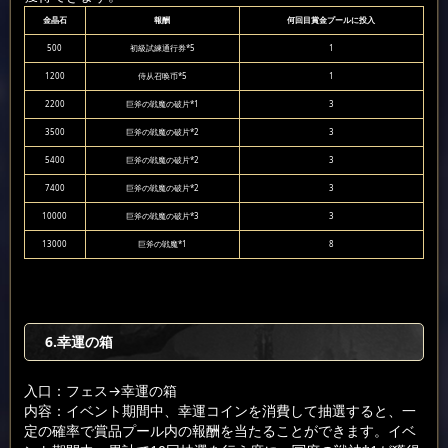
金晶石
報酬
何回目賞金プールに投入
500
初級試練通行券*5
1
1200
侍从召唤币*5
1
2200
巨斧の戦魔の破片*1
3
3500
巨斧の戦魔の破片*2
3
5400
巨斧の戦魔の破片*2
3
7400
巨斧の戦魔の破片*2
3
10000
巨斧の戦魔の破片*3
3
13000
巨斧の戦魔*1
8
6.幸運の箱
入口：フェス
→幸運の箱
内容：イベント期間中、幸運コインを消費して抽選すると、一
定の確率で賞品プール内の報酬を当たることができます。イベ