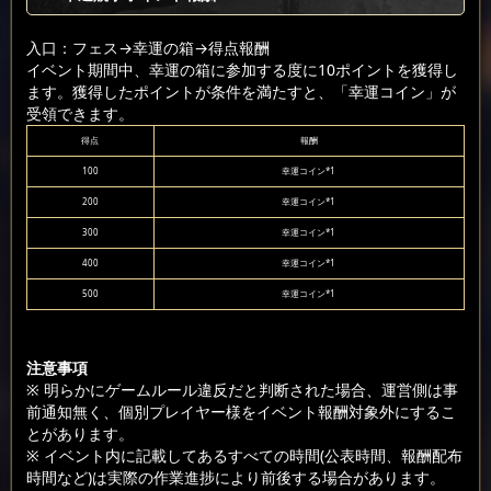
入口：フェス
→幸運の箱
→得点報酬
イベント期間中、幸運の箱に参加する度に10ポイントを獲得し
ます。獲得したポイントが条件を満たすと、「幸運コイン」が
受領できます。
得点
報酬
100
幸運コイン*1
200
幸運コイン*1
300
幸運コイン*1
400
幸運コイン*1
500
幸運コイン*1
注意事項
※ 明らかにゲームルール違反だと判断された場合、運営側は事
前通知無く、個別プレイヤー様をイベント報酬対象外にするこ
とがあります。
※ イベント内に記載してあるすべての時間(公表時間、報酬配布
時間など)は実際の作業進捗により前後する場合があります。