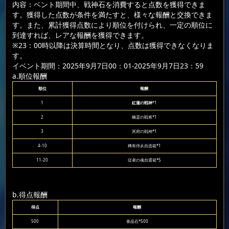
内容：ベント期間中、戦神石を消費すると点数を獲得できま
す。獲得した点数が条件を満たすと、様々な報酬と交換できま
す。また、累計獲得点数により順位を付けられ、一定の順位に
到達すれば、レアな報酬を獲得できます。
※23：00時以降は決算時間となり、点数は獲得できなくなりま
す。
イベント期間：2025年9月7日00：01-2025年9月7日23：59
a.順位報酬
順位
報酬
1
紅蓮の戦神
*1
2
幽霊の戦将*1
3
冥府の戦神*1
4-10
稀有侍从自选箱*1
11-20
従者の魂自選箱*5
b.得点報酬
得点
報酬
500
青晶石*500