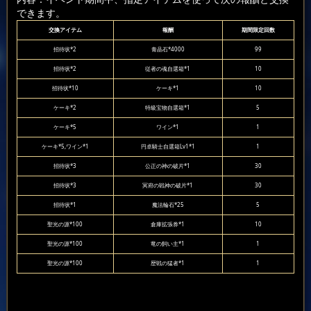
できます。
交換アイテム
報酬
期間限定回数
招待状*2
青晶石*4000
99
招待状*2
従者の魂自選箱*1
10
招待状*10
ケーキ*1
10
ケーキ*2
特級宝物自選箱*1
5
ケーキ*5
ワイン*1
1
ケーキ*5,ワイン*1
円卓騎士自選箱Lv1*1
1
招待状*3
公正の神の破片*1
30
招待状*3
冥府の戦神の破片*1
30
招待状*1
魔法輪石*25
5
聖光の源*100
倉庫拡張券*1
10
聖光の源*100
竜の飼い主*1
1
聖光の源*100
歴戦の猛者*1
1