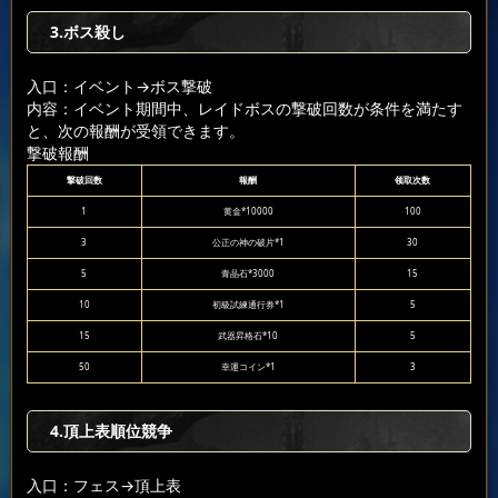
3.ボス殺し
入口：イベント
→ボス撃破
内容：イベント期間中、レイドボスの撃破回数が条件を満たす
と、次の報酬が受領できます。
撃破報酬
撃破回数
報酬
领取次数
1
黄金*10000
100
3
公正の神の破片*1
30
5
青晶石*3000
15
10
初級試練通行券*1
5
15
武器昇格石*10
5
50
幸運コイン*1
3
4.頂上表順位競争
入口：フェス
→頂上表