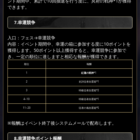
ント期間中、累計で10回抽選を行う度に、冥府の戦神*1が獲得
できます。
7.幸運競争
入口：フェス
→幸運競争
内容：イベント期間中、幸運の箱に参加する度に10ポイントを
獲得します。50ポイント以上獲得すると、幸運競争に参加で
き、一定の順位に達しますと相応な報酬が獲得できます。
順位
報酬
1
紅蓮の戦神
*1
2
史詩従者自選箱*1
3
特級従者自選箱*2
4~10
特級従者自選箱*1
11~20
従者の魂自選箱*5
※報酬はイベント終了後システムメールで配布します。
8.幸運競争ポイント報酬