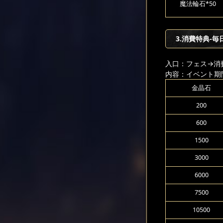
魔法輪石*50
3.消費特典-毎
入口：フェス
→消
内容：イベント期
金晶石
200
600
1500
3000
6000
7500
10500