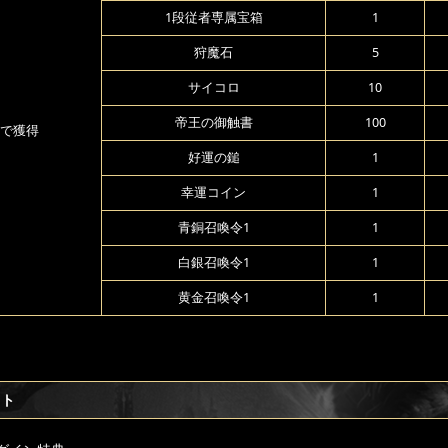
1段従者専属宝箱
1
狩魔石
5
サイコロ
10
帝王の御触書
100
で獲得
好運の鎚
1
幸運コイン
1
青銅召喚令1
1
白銀召喚令1
1
黄金召喚令1
1
フト