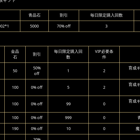
青晶石
割引
毎日限定購入回数
2*1
5000
70% off
3
金晶
毎日限定購入回
VIP必要条
割引
石
数
件
50%
育成ギ
50
1
2
off
育成ギ
100
0% off
5
2
育成ギ
100
0% off
99
0
100
0% off
999
0
190
0% off
10
0
魔
20%