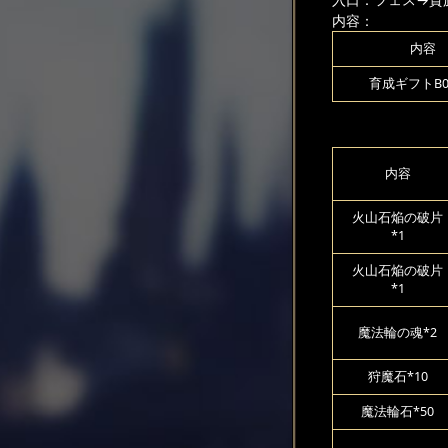
内容：
内容
育成ギフトB00
内容
火山石焔の破片
*1
火山石焔の破片
*1
魔法輪の魂*2
狩魔石*10
魔法輪石*50