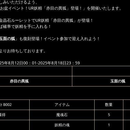
しみいただけるよう、
り「お盆イベント！UR妖精「赤目の異狐」登場！」を開催いたします。
金晶石ルーレットでUR妖精「赤目の異狐」が登場！
ば確率で妖精を手に入れる！
玉面の狐
」も復刻登場！イベント参加で迎え入れよう！
よりお待ちしております。
年8月12日00：01-2025年8月18日23：59
赤目の異狐
玉面の狐
B002
アイテム
数量
獲得
魔魂石
5
妖精の魂
1