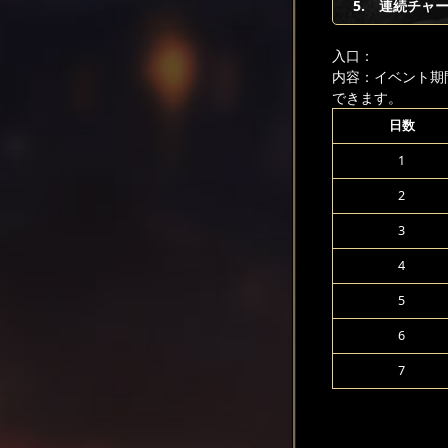
5. 連続チャ
入口：
内容：イベント期
できます。
日数
1
2
3
4
5
6
7