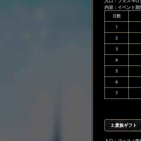
入口：フェス
→ロ
内容：イベント期
日数
1
2
3
4
5
6
7
2.貴族ギフト
入口：フェス
→貴