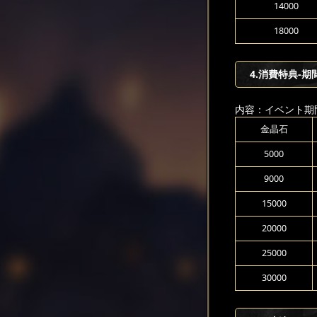
14000
18000
4.消費特典-期
内容：イベント期
金晶石
5000
9000
15000
20000
25000
30000