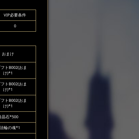
VIP必要条件
0
おまけ
フトB002(おま
け)*1
フトB002(おま
け)*1
フトB002(おま
け)*1
青晶石*500
法輪の魂*1