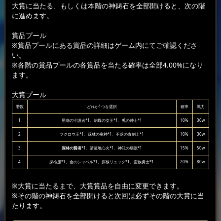
大賞に当たる、もしくは本階の神鋳石を全部開けると、次の階
に進めます。
賞品プール
※賞品プールにある賞品の詳細はゲーム内にてご確認くださ
い。
※各階の賞品プールの各賞品を当たる確率は全部4.00%になり
ます。
大賞プール
階数
どれか1つを選択
確率
戦力
1
星幽の守護者*1、胡蝶の女王*1、兎の紳士*1
10%
30w
2
フクロウ王*1、緑林の竜神*1、不落の青剣士*1
10%
30w
3
深林の賢者
*1、清蓮地心火*1、神託の瑞獣*1
15%
50w
4
探検服*1、金のシャベル*1、探検リュック*1、蛮族勇士*1
20%
80w
※大賞に当たるまで、大賞賞品を自由に変更できます。
※その階の神鋳石を全部開けると次回は必ずその階の大賞に当
たります。