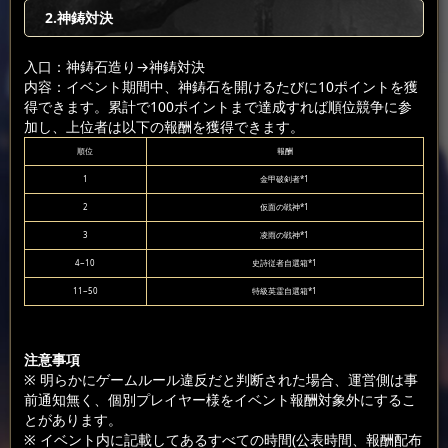
2.神鋳対決
入口：神鋳石造り
→神鋳対決
内容：イベント期間中、神鋳石を開けるたびに10ポイントを獲
得できます。累計で100ポイントまで達成すれば順位競争に参
加し、上位者は以下の報酬を獲得できます。
順位
報酬
1
金甲破剣者*1
2
仮面の戦神*1
3
凌雨の戦神*1
4~10
史詩従者自選箱*1
11~50
特級英霊自選箱*1
注意事項
※ 明らかにゲームルール違反だと判断された場合、運営側は事
前通知無く、個別プレイヤー様をイベント報酬対象外にするこ
とがあります。
※ イベント内に記載してあるすべての時間(公表時間、報酬配布