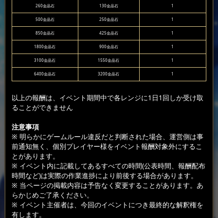
260金晶石
130金晶石
1
500金晶石
250金晶石
1
850金晶石
425金晶石
1
1800金晶石
900金晶石
1
3100金晶石
1550金晶石
1
6400金晶石
3200金晶石
1
以上の報酬は、イベント期間中で各レンジに1日1回しか受け取
ることができません
注意事項
※ 明らかにゲームルール違反だと判断された場合、運営側は事
前通知無く、個別プレイヤー様をイベント報酬対象外にするこ
とがあります。
※ イベント内に記載してあるすべての時間(公表時間、報酬配布
時間など)は実際の作業進捗により前後する場合があります。
※ 当ページの掲載内容は予告なく変更することがあります。あ
らかじめご了承ください。
※ イベント主催者は、今回のイベントにつき最終的な解釈権を
有します。