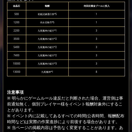
金晶石
報酬
何回目賞金プールに投入
500
初級試練通行券*5
1
1200
侍从召唤币*5
1
2200
九尾魔神の破片*1
3
3500
九尾魔神の破片*2
3
5400
九尾魔神の破片*2
3
7400
九尾魔神の破片*2
3
10000
九尾魔神の破片*3
3
13000
九尾魔神*1
8
注意事項
※ 明らかにゲームルール違反だと判断された場合、運営側は事
前通知無く、個別プレイヤー様をイベント報酬対象外にするこ
とがあります。
※ イベント内に記載してあるすべての時間(公表時間、報酬配布
時間など)は実際の作業進捗により前後する場合があります。
※ 当ページの掲載内容は予告なく変更することがあります。あ