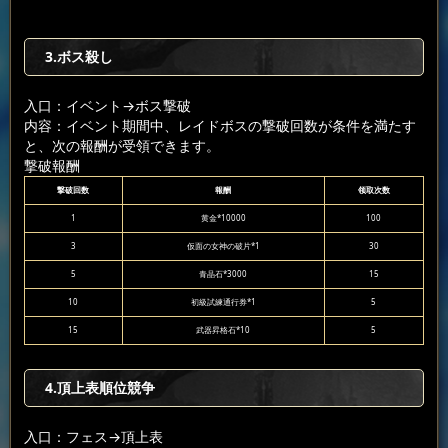
3.ボス殺し
入口：イベント
→ボス撃破
内容：イベント期間中、レイドボスの撃破回数が条件を満たす
と、次の報酬が受領できます。
撃破報酬
撃破回数
報酬
领取次数
1
黄金*10000
100
3
仮面の女神の破片*1
30
5
青晶石*3000
15
10
初級試練通行券*1
5
15
武器昇格石*10
5
4.頂上表順位競争
入口：フェス
→頂上表