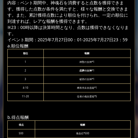
内容：ベント期間中、神魂石を消費すると点数を獲得できま
す。獲得した点数が条件を満たすと、様々な報酬と交換できま
す。また、累計獲得点数により順位を付けられ、一定の順位に
到達すれば、レアな報酬を獲得できます。
※23：00時以降は決算時間となり、点数は獲得できなくなりま
す。
イベント期間：2025年7月27日00：01-2025年7月27日23：59
a.順位報酬
順位
報酬
1
神聖の女神*1
2
恋夢の女神
*1
3
破邪の女神*1
4-10
稀有侍从自选箱*1
11-20
従者の魂自選箱*5
b.得点報酬
得点
報酬
500
青晶石*500