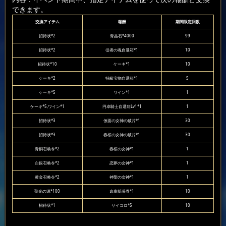
できます。
交換アイテム
報酬
期間限定回数
招待状*2
青晶石*4000
99
招待状*2
従者の魂自選箱*1
10
招待状*10
ケーキ*1
10
ケーキ*2
特級宝物自選箱*1
5
ケーキ*5
ワイン*1
1
ケーキ*5,ワイン*1
円卓騎士自選箱Lv1*1
1
招待状*3
仮面の女神の破片*1
30
招待状*3
春桜の女神の破片*1
30
青銅召喚令*2
春桜の女神*1
1
白銀召喚令*2
恋夢の女神*1
1
黄金召喚令*2
神聖の女神*1
1
聖光の源*100
倉庫拡張券*1
10
招待状*1
サイコロ*5
10