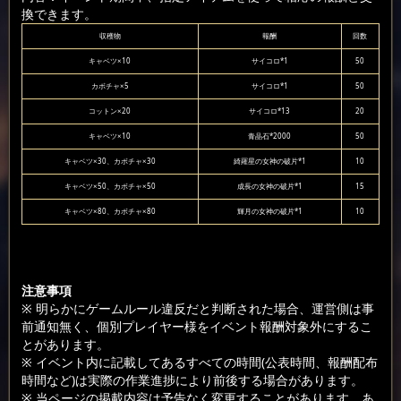
換できます。
収穫物
報酬
回数
キャベツ×10
サイコロ*1
50
カボチャ×5
サイコロ*1
50
コットン×20
サイコロ*13
20
キャベツ×10
青晶石*2000
50
キャベツ×30、カボチャ×30
綺羅星の女神の破片*1
10
キャベツ×50、カボチャ×50
成長の女神の破片*1
15
キャベツ×80、カボチャ×80
輝月の女神の破片*1
10
注意事項
※ 明らかにゲームルール違反だと判断された場合、運営側は事
前通知無く、個別プレイヤー様をイベント報酬対象外にするこ
とがあります。
※ イベント内に記載してあるすべての時間(公表時間、報酬配布
時間など)は実際の作業進捗により前後する場合があります。
※ 当ページの掲載内容は予告なく変更することがあります。あ