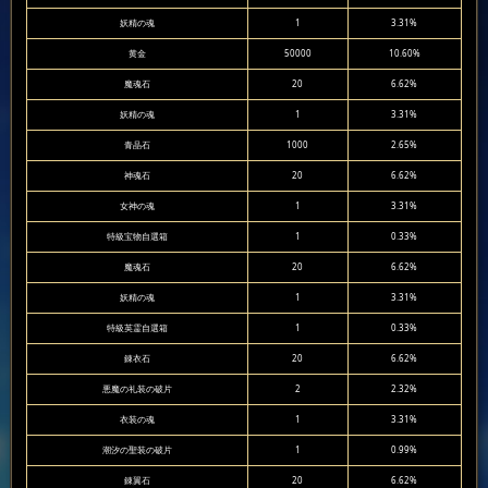
妖精の魂
1
3.31%
黄金
50000
10.60%
魔魂石
20
6.62%
妖精の魂
1
3.31%
青晶石
1000
2.65%
神魂石
20
6.62%
女神の魂
1
3.31%
特級宝物自選箱
1
0.33%
魔魂石
20
6.62%
妖精の魂
1
3.31%
特級英霊自選箱
1
0.33%
錬衣石
20
6.62%
悪魔の礼装の破片
2
2.32%
衣装の魂
1
3.31%
潮汐の聖装の破片
1
0.99%
錬翼石
20
6.62%