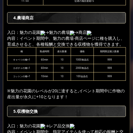
11~50
従者の魂自選箱×5
4.農場商店
入口：魅力の花園
→魅力の農場
→商店
内容：イベント期間中、魅力の農場-商店ページに種を購入し、
育成させると、各種報酬と交換できる収穫物を獲得できます。
種
熟成時間
産出数量
価格
期間限定購入数量
キャベツの種×1
60min
10
1000青晶石
999
カボチャの種×1
60min
10
2000青晶石
999
コットンの種×1
10min
10
100金晶石
999
※魅力の花園のレベルが20に達すると,イベント期間中に作物の
産出量が永久に+10となります！
5.収穫物交換
入口：魅力の花園
→レア品交換
内容：イベント期間中、指定アイテムを使って相応の報酬と交