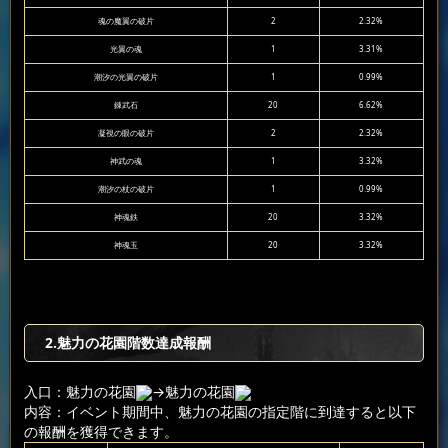
魂の魔翼の破片
2
2.32%
光翼の魂
1
3.31%
潮汐の光翼の破片
1
0.99%
錬武石
20
6.62%
凝視の眼の破片
2
2.32%
神武の魂
1
3.32%
潮汐の杖の破片
1
0.99%
神魂鉄
20
3.32%
神魂玉
20
3.32%
2.魅力の花園階数達成報酬
入口：魅力の花園
→魅力の花園
内容：イベント期間中、魅力の花園の指定階に到達すると以下
の報酬を獲得できます。