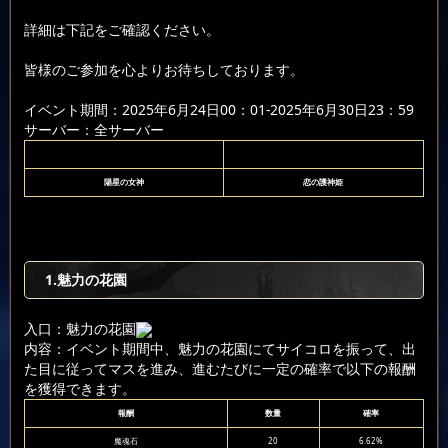
詳細は下記をご確認ください。
皆様のご参加を心よりお待ちしております。
イベント期間：2025年6月24日00：01-2025年6月30日23：59
サーバー：全サーバー
陽星の女神
恋の護神姫
1.魅力の花園
入口：魅力の花園
内容：イベント期間中、魅力の花園にてサイコロを振って、出
た目に従ってマスを進み、進むたびに一定の確率で以下の報酬
を獲得できます。
報酬
数量
確率
魔魂石
20
6.62%