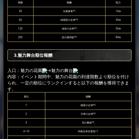
階数
報酬
戦力
30
氷翼蒼竜*1
10w
60
綺羅星の女神*1
30w
120
成長の女神*1
50w
200
恋の護神姫*1
80w
3.魅力舞台順位報酬
入口：魅力の花園
→魅力の舞台
内容：イベント期間中、魅力の花園の到達階数より順位を付け
られ、一定の順位にランクインすると以下の報酬を獲得できま
す。
順位
報酬
1
陽星の女神*1
2
氷寒の女神*1
3
花の舞姫*1
4~10
特級従者自選箱×1