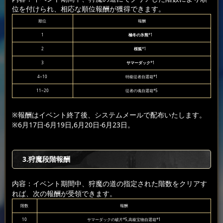
位を付けられ、相応な順位報酬が獲得できます。
順位
報酬
1
極冬の氷熊
*1
2
桜狐
*1
3
サマーダック
*1
4~10
特級従者自選箱*1
11~20
従者の魂自選箱*5
※報酬はイベント終了後、システムメールで配布いたします。
※6月17日-6月19日,6月20日-6月23日。
3.狩魔段階報酬
内容：イベント期間中、狩魔の道の指定された階数をクリアす
れば、次の報酬が受領できます。
階数
報酬
10
サマーダックの破片*5,高級宝物自選箱*1