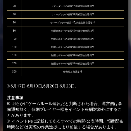
20
サマーダックの破片*7,高級宝物自選箱*1
40
サマーダックの破片*8,高級宝物自選箱*1
60
サマーダックの破片*10,高級宝物自選箱*1
80
独眼カボチャの破片*8,特級宝物自選箱*1
100
独眼カボチャの破片*8,特級宝物自選箱*1
130
独眼カボチャの破片*8,特級宝物自選箱*1
160
独眼カボチャの破片*8,特級宝物自選箱*1
200
独眼カボチャの破片*8,特級宝物自選箱*1
300
金色符文自選箱*1
※6月17日-6月19日,6月20日-6月23日。
注意事項
※ 明らかにゲームルール違反だと判断された場合、運営側は事
前通知無く、個別プレイヤー様をイベント報酬対象外にするこ
とがあります。
※ イベント内に記載してあるすべての時間(公表時間、報酬配布
時間など)は実際の作業進捗により前後する場合があります。