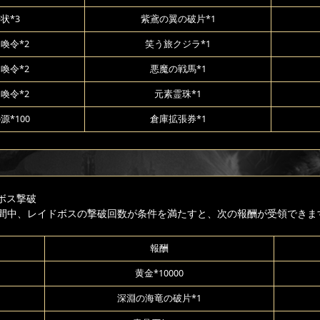
状*3
紫鳶の翼の破片*1
喚令*2
笑う旅クジラ*1
喚令*2
悪魔の戦馬*1
喚令*2
元素霊珠*1
源*100
倉庫拡張券*1
ボス撃破
間中、レイドボスの撃破回数が条件を満たすと、次の報酬が受領できま
報酬
黄金*10000
深淵の海竜の破片*1