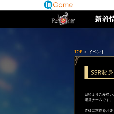
TOP
＞
イベント
SSR変
日頃よりご愛顧い
運営チームです。
皆様に本作をお楽