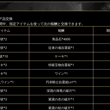
ア品交換
間中、指定アイテムを使って次の報酬と交換できます。
アイテム
報酬
期
状*2
青晶石*4000
状*2
従者の魂自選箱*1
状*10
ケーキ*1
キ*2
特級宝物自選箱*1
キ*5
ワイン*1
,ワイン*1
円卓騎士自選箱Lv1*1
状*3
深淵の海竜の破片*1
状*3
紫鳶の衣の破片*1
状*3
紫鳶の杖の破片*1