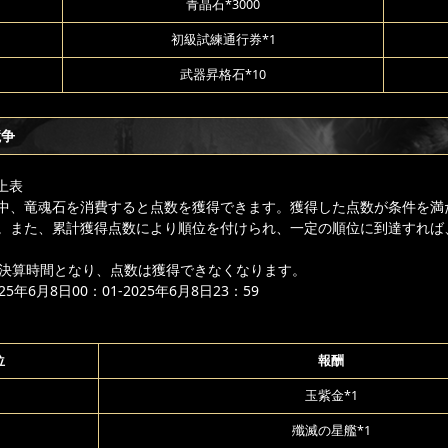
青晶石*3000
初級試練通行券*1
武器昇格石*10
競争
上表
中、竜魂石を消費すると点数を獲得できます。獲得した点数が条件を満
。また、累計獲得点数により順位を付けられ、一定の順位に到達すれば
降は決算時間となり、点数は獲得できなくなります。
年6月8日00：01-2025年6月8日23：59
位
報酬
玉紫金*1
殲滅の星艦*1