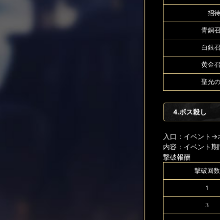
招待
青銅召
白銀召
黄金召
聖光の
4.ボス殺し
入口：イベント
→
内容：イベント期
撃破報酬
撃破回数
1
3