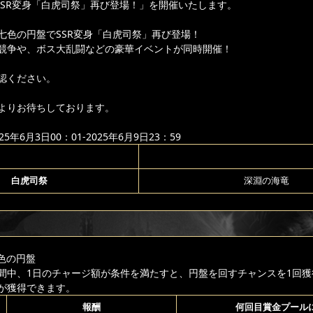
「SSR変身「白虎司祭」再び登場！」を開催いたします。
七色の円盤でSSR変身「白虎司祭」再び登場！
競争や、ボス大乱闘などの豪華イベントが同時開催！
認ください。
よりお待ちしております。
年6月3日00：01-2025年6月9日23：59
白虎司祭
深淵の海竜
色の円盤
間中、1日のチャージ額が条件を満たすと、円盤を回すチャンスを1回獲
が獲得できます。
報酬
何回目賞金プール