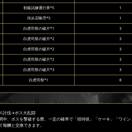
初級試練通行券*5
1
侍从召唤币*5
1
白虎司祭の破片*1
3
白虎司祭の破片*2
3
白虎司祭の破片*2
3
白虎司祭の破片*2
3
白虎司祭の破片*3
3
白虎司祭*1
8
ス討伐
→ボス大乱闘
間中、ボスを撃破する際、一定の確率で「招待状」「ケーキ」「ワイン
て報酬と交換できます。