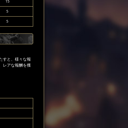
15
5
5
たすと、様々な報
、レアな報酬を獲