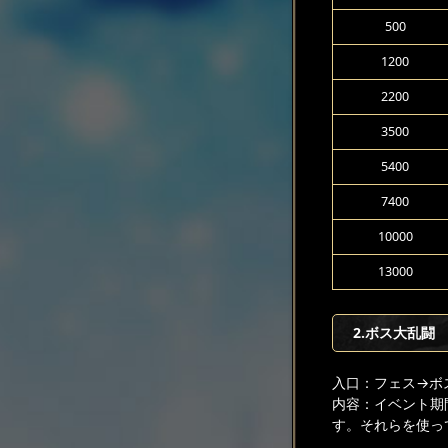
500
1200
2200
3500
5400
7400
10000
13000
2.ボス大乱闘
入口：フェス
→ボ
内容：イベント期
す。それらを使っ