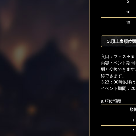
5
10
15
5.頂上表順位
入口：フェス
→頂
内容：ベント期間
酬と交換できます
得できます。
※23：00時以
イベント期間：2025
a.順位報酬
順
1
2