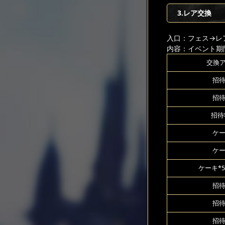
3.レア交換
入口：フェス
→レ
内容：イベント期
交換
招待
招待
招待
ケー
ケー
ケーキ*5
招待
招待
招待