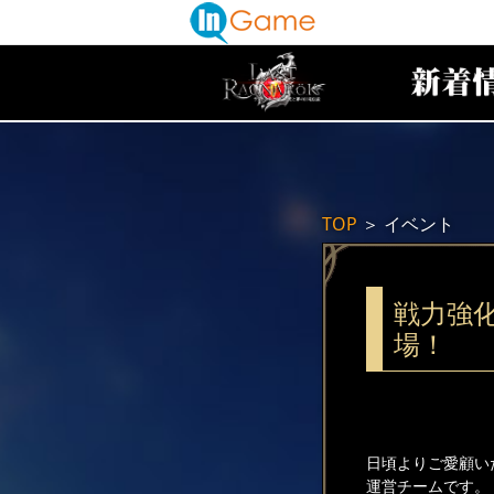
TOP
＞
イベント
戦力強
場！
日頃よりご愛顧い
運営チームです。