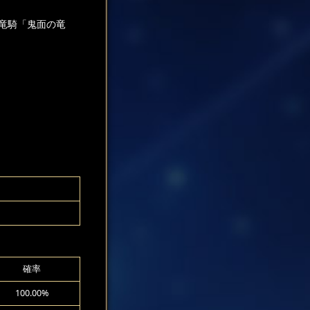
R竜騎「鬼面の竜
！
確率
100.00%