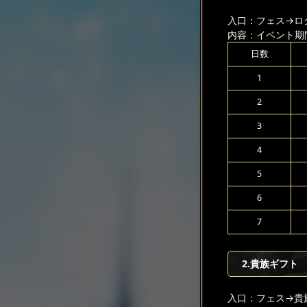
入口：フェス
→ロ
内容：イベント期
日数
1
2
3
4
5
6
7
2.貴族ギフト
入口：フェス
→貴