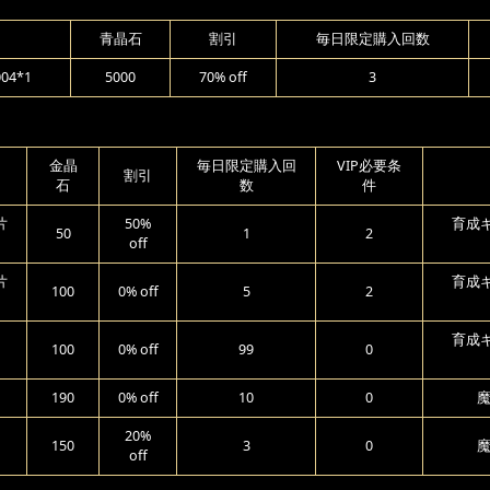
青晶石
割引
毎日限定購入回数
4*1
5000
70% off
3
金晶
毎日限定購入回
VIP必要条
割引
石
数
件
片
50%
育成ギ
50
1
2
off
片
育成ギ
100
0% off
5
2
育成ギ
100
0% off
99
0
190
0% off
10
0
魔
20%
150
3
0
魔
off