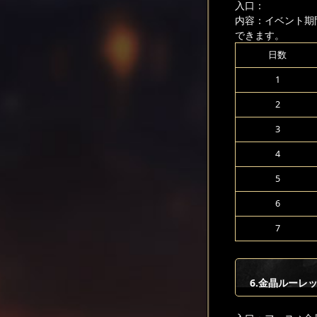
入口：
内容：イベント期
できます。
日数
1
2
3
4
5
6
7
6.金晶ルーレ