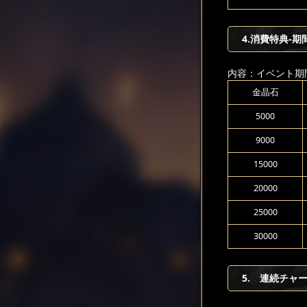
4.消費特典-期
内容：イベント期
金晶石
5000
9000
15000
20000
25000
30000
5. 連続チャ