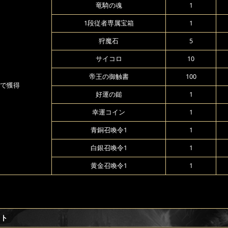
竜騎の魂
1
1段従者専属宝箱
1
狩魔石
5
サイコロ
10
帝王の御触書
100
で獲得
好運の鎚
1
幸運コイン
1
青銅召喚令1
1
白銀召喚令1
1
黄金召喚令1
1
フト