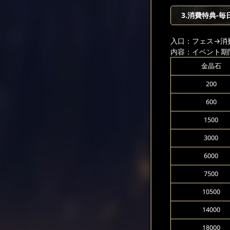
3.消費特典-毎
入口：フェス
→消
内容：イベント期
金晶石
200
600
1500
3000
6000
7500
10500
14000
18000