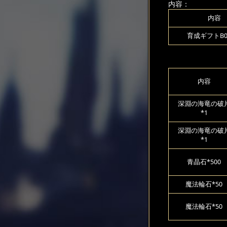
内容：
内容
育成ギフトB00
内容
深淵の海竜の破
*1
深淵の海竜の破
*1
青晶石*500
魔法輪石*50
魔法輪石*50