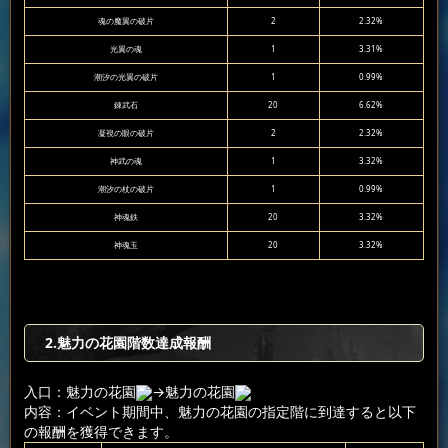
魂の魔翼の破片
2
2.32%
光翼の魂
1
3.31%
潮汐の光翼の破片
1
0.99%
錬武石
20
6.62%
凝視の眼の破片
2
2.32%
神武の魂
1
3.32%
潮汐の杖の破片
1
0.99%
神魂鉄
20
3.32%
神魂玉
20
3.32%
2.魅力の花園階数達成報酬
入口：魅力の花園
→魅力の花園
内容：イベント期間中、魅力の花園の指定階に到達すると以下
の報酬を獲得できます。