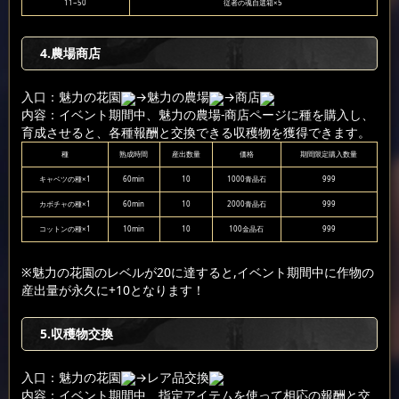
11~50
従者の魂自選箱×5
4.農場商店
入口：魅力の花園
→魅力の農場
→商店
内容：イベント期間中、魅力の農場-商店ページに種を購入し、
育成させると、各種報酬と交換できる収穫物を獲得できます。
種
熟成時間
産出数量
価格
期間限定購入数量
キャベツの種×1
60min
10
1000青晶石
999
カボチャの種×1
60min
10
2000青晶石
999
コットンの種×1
10min
10
100金晶石
999
※魅力の花園のレベルが20に達すると,イベント期間中に作物の
産出量が永久に+10となります！
5.収穫物交換
入口：魅力の花園
→レア品交換
内容：イベント期間中、指定アイテムを使って相応の報酬と交