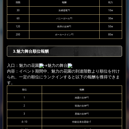
階数
報酬
戦力
30
氷縛霜竜*1
10w
60
バニーガール*1
30w
120
秩序の女神*1
50w
200
ポーカークイン*1
80w
3.魅力舞台順位報酬
入口：魅力の花園
→魅力の舞台
内容：イベント期間中、魅力の花園の到達階数より順位を付け
られ、一定の順位にランクインすると以下の報酬を獲得できま
す。
順位
報酬
1
純愛の女神*1
2
戦场の女神*1
3
恩寵の女神*1
4~10
特級従者自選箱×1