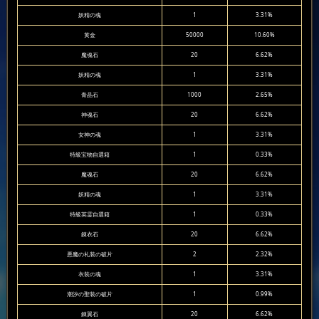
妖精の魂
1
3.31%
黄金
50000
10.60%
魔魂石
20
6.62%
妖精の魂
1
3.31%
青晶石
1000
2.65%
神魂石
20
6.62%
女神の魂
1
3.31%
特級宝物自選箱
1
0.33%
魔魂石
20
6.62%
妖精の魂
1
3.31%
特級英霊自選箱
1
0.33%
錬衣石
20
6.62%
悪魔の礼装の破片
2
2.32%
衣装の魂
1
3.31%
潮汐の聖装の破片
1
0.99%
錬翼石
20
6.62%