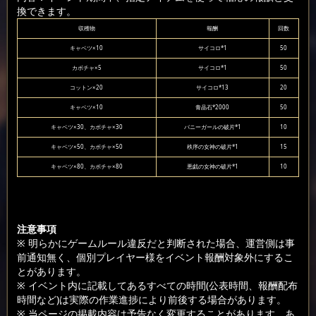
換できます。
収穫物
報酬
回数
キャベツ×10
サイコロ*1
50
カボチャ×5
サイコロ*1
50
コットン×20
サイコロ*13
20
キャベツ×10
青晶石*2000
50
キャベツ×30、カボチャ×30
バニーガールの破片*1
10
キャベツ×50、カボチャ×50
秩序の女神の破片*1
15
キャベツ×80、カボチャ×80
悪戯の女神の破片*1
10
注意事項
※ 明らかにゲームルール違反だと判断された場合、運営側は事
前通知無く、個別プレイヤー様をイベント報酬対象外にするこ
とがあります。
※ イベント内に記載してあるすべての時間(公表時間、報酬配布
時間など)は実際の作業進捗により前後する場合があります。
※ 当ページの掲載内容は予告なく変更することがあります。あ