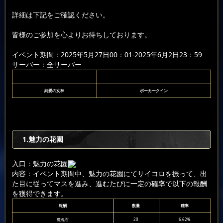
詳細は下記をご確認ください。
皆様のご参加を心よりお待ちしております。
イベント期間：2025年5月27日00：01-2025年6月2日23：59
サーバー：全サーバー
純愛の女神
ポーカークイン
1.魅力の花園
入口：魅力の花園
内容：イベント期間中、魅力の花園にてサイコロを振って、出
た目に従ってマスを進み、進むたびに一定の確率で以下の報酬
を獲得できます。
報酬
数量
確率
魔魂石
20
6.62%