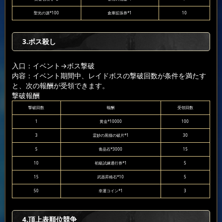
聖光の源*100
倉庫拡張券*1
10
3.ボス殺し
入口：イベント
→ボス撃破
内容：イベント期間中、レイドボスの撃破回数が条件を満たす
と、次の報酬が受領できます。
撃破報酬
撃破回数
報酬
受領回数
1
黄金*10000
100
3
霊妙の黒猫の破片*1
30
5
青晶石*3000
15
10
初級試練通行券*1
5
15
武器昇格石*10
5
50
幸運コイン*1
3
4.頂上表順位競争