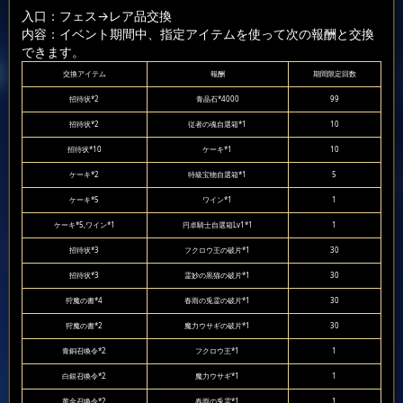
入口：フェス
→レア品交換
内容：イベント期間中、指定アイテムを使って次の報酬と交換
できます。
交換アイテム
報酬
期間限定回数
招待状*2
青晶石*4000
99
招待状*2
従者の魂自選箱*1
10
招待状*10
ケーキ*1
10
ケーキ*2
特級宝物自選箱*1
5
ケーキ*5
ワイン*1
1
ケーキ*5,ワイン*1
円卓騎士自選箱Lv1*1
1
招待状*3
フクロウ王の破片*1
30
招待状*3
霊妙の黒猫の破片*1
30
狩魔の書*4
春雨の兎霊の破片*1
30
狩魔の書*2
魔力ウサギの破片*1
30
青銅召喚令*2
フクロウ王*1
1
白銀召喚令*2
魔力ウサギ*1
1
黄金召喚令*2
春雨の兎霊*1
1