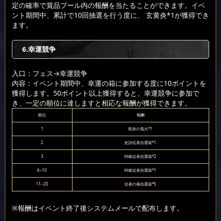
定の確率で賞品プール内の報酬を当たることができます。イベ
ント期間中、累計で10回抽選を行う度に、 玄黄炎*1が獲得でき
ます。
6.幸運競争
入口：フェス
→幸運競争
内容：イベント期間中、幸運の箱に参加する度に10ポイントを
獲得します。50ポイント以上獲得すると、幸運競争に参加で
き、一定の順位に達しますと相応な報酬が獲得できます。
順位
報酬
1
怒炎の鬼火*1
2
史詩従者自選箱*1
3
特級従者自選箱*2
4~10
特級従者自選箱*1
11~20
従者の魂自選箱*5
※報酬はイベント終了後システムメールで配布します。