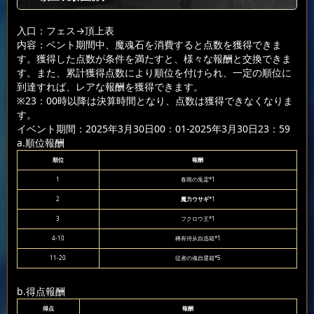
入口：フェス
→頂上表
内容：ベント期間中、魔魂石を消費すると点数を獲得できま
す。獲得した点数が条件を満たすと、様々な報酬と交換できま
す。また、累計獲得点数により順位を付けられ、一定の順位に
到達すれば、レアな報酬を獲得できます。
※23：00時以降は決算時間となり、点数は獲得できなくなりま
す。
イベント期間：2025年3月30日00：01-2025年3月30日23：59
a.順位報酬
順位
報酬
1
春雨の兎霊*1
2
魔力ウサギ
*1
3
フクロウ王*1
4-10
稀有侍从自选箱*1
11-20
従者の魂自選箱*5
b.得点報酬
得点
報酬