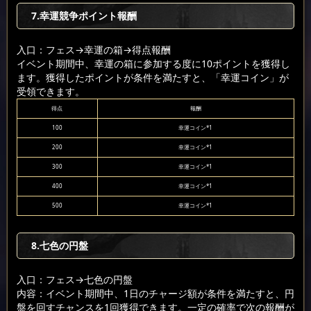
7.幸運競争ポイント報酬
入口：フェス
→幸運の箱
→得点報酬
イベント期間中、幸運の箱に参加する度に10ポイントを獲得し
ます。獲得したポイントが条件を満たすと、「幸運コイン」が
受領できます。
得点
報酬
100
幸運コイン*1
200
幸運コイン*1
300
幸運コイン*1
400
幸運コイン*1
500
幸運コイン*1
8.七色の円盤
入口：フェス
→七色の円盤
内容：イベント期間中、1日のチャージ額が条件を満たすと、円
盤を回すチャンスを1回獲得できます。一定の確率で次の報酬が