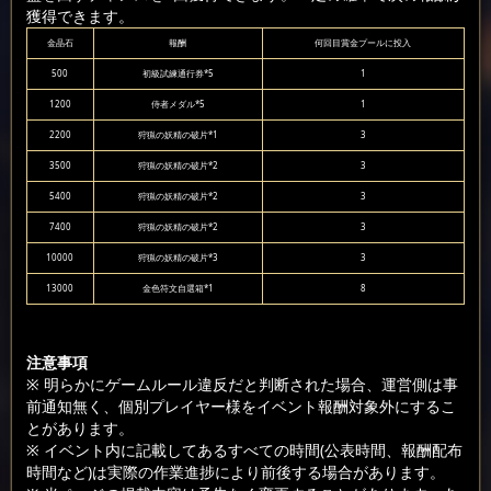
獲得できます。
金晶石
報酬
何回目賞金プールに投入
500
初級試練通行券*5
1
1200
侍者メダル*5
1
2200
狩猟の妖精の破片*1
3
3500
狩猟の妖精の破片*2
3
5400
狩猟の妖精の破片*2
3
7400
狩猟の妖精の破片*2
3
10000
狩猟の妖精の破片*3
3
13000
金色符文自選箱*1
8
注意事項
※ 明らかにゲームルール違反だと判断された場合、運営側は事
前通知無く、個別プレイヤー様をイベント報酬対象外にするこ
とがあります。
※ イベント内に記載してあるすべての時間(公表時間、報酬配布
時間など)は実際の作業進捗により前後する場合があります。