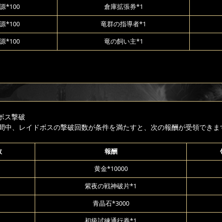
*100
倉庫拡張券*1
*100
竜群の指導者*1
*100
竜の飼い主*1
ボス撃破
間中、レイドボスの撃破回数が条件を満たすと、次の報酬が受領できま
数
報酬
黄金*10000
紫夜の戦神破片*1
青晶石*3000
初級試練通行券*1