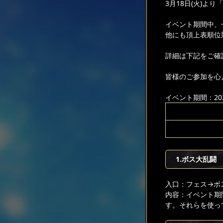
3月18日(火)よ
イベント期間中、
他にも頂上表順位
詳細は下記をご確
皆様のご参加を心
イベント期間：2025
1.ボス大乱闘
入口：フェス
→ボ
内容：イベント期
す。それらを使っ