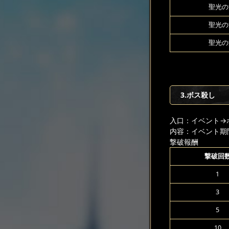
聖光の源
聖光の源
聖光の源
3.ボス殺し
入口：イベント
→
内容：イベント期
撃破報酬
撃破回
1
3
5
10