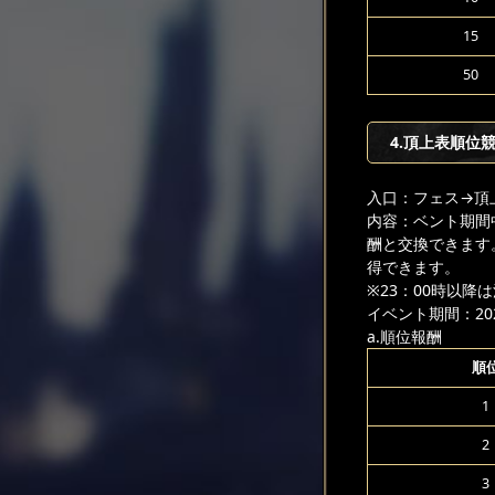
15
50
4.頂上表順位
入口：フェス
→頂
内容：ベント期間
酬と交換できます
得できます。
※23：00時以
イベント期間：2025
a.順位報酬
順
1
2
3