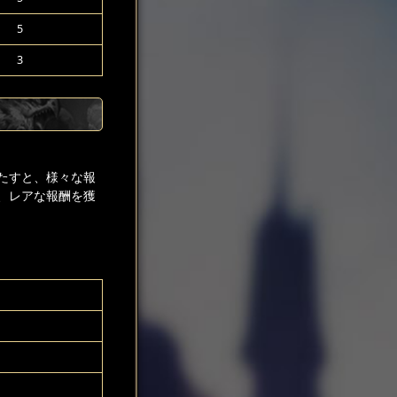
5
3
たすと、様々な報
、レアな報酬を獲