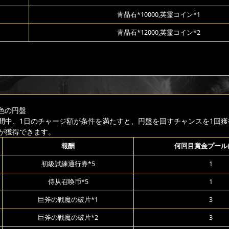
青晶石*10000,英霊コイン*1
青晶石*12000,英霊コイン*2
色の円盤
間中、1日のチャージ額が条件を満たすと、円盤を回すチャンスを1回獲
が獲得できます。
報酬
何回目賞金プール
初級試練通行券*5
1
侍从召唤币*5
1
巨斧の戦魔の破片*1
3
巨斧の戦魔の破片*2
3