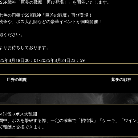
り「SSR戦神「巨斧の戦魔」再び登場！」を開催いたします。
七色の円盤でSSR戦神「巨斧の戦魔」再び登場！
競争や、ボス大乱闘などの豪華イベントが同時開催！
認ください。
よりお待ちしております。
年3月18日00：01-2025年3月24日23：59
巨斧の戦魔
紫夜の戦神
ス討伐
→ボス大乱闘
間中、ボスを撃破する際、一定の確率で「招待状」「ケーキ」「ワイン
て報酬と交換できます。