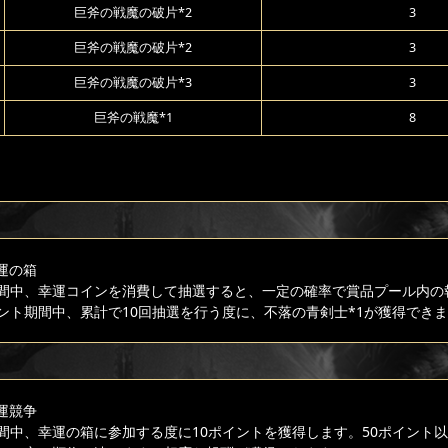
巨斧の戦魔の破片*2
3
巨斧の戦魔の破片*2
3
巨斧の戦魔の破片*3
3
巨斧の戦魔*1
8
運の箱
間中、幸運コインを消費して抽選すると、一定の確率で賞品プール内の
ント期間中、累計で10回抽選を行う度に、不落の青剣士*1が獲得でき
運競争
間中、幸運の箱に参加する度に10ポイントを獲得します。50ポイント