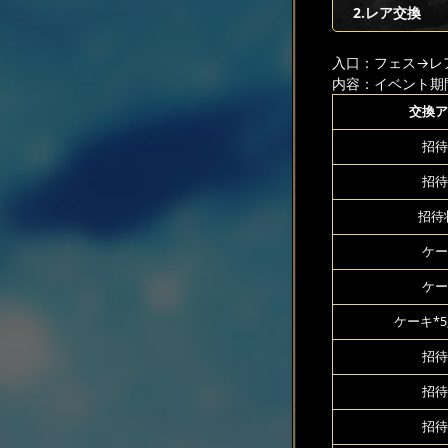
2.レア交換
入口：フェス
→レ
内容：イベント期
交換ア
招待
招待
招待状
ケー
ケー
ケーキ*5
招待
招待
招待