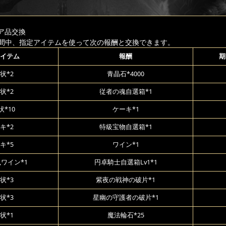
ア品交換
間中、指定アイテムを使って次の報酬と交換できます。
イテム
報酬
期
状*2
青晶石*4000
状*2
従者の魂自選箱*1
*10
ケーキ*1
キ*2
特級宝物自選箱*1
キ*5
ワイン*1
,ワイン*1
円卓騎士自選箱Lv1*1
状*3
紫夜の戦神の破片*1
状*3
星幽の守護者の破片*1
状*1
魔法輪石*25