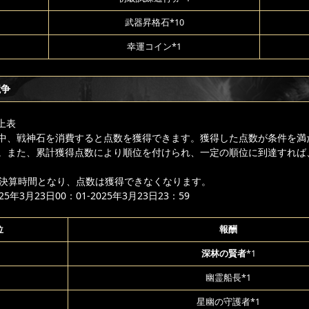
武器昇格石*10
幸運コイン*1
競争
上表
中、戦神石を消費すると点数を獲得できます。獲得した点数が条件を満
。また、累計獲得点数により順位を付けられ、一定の順位に到達すれば
降は決算時間となり、点数は獲得できなくなります。
年3月23日00：01-2025年3月23日23：59
位
報酬
深林の賢者
*1
幽霊船長*1
星幽の守護者*1