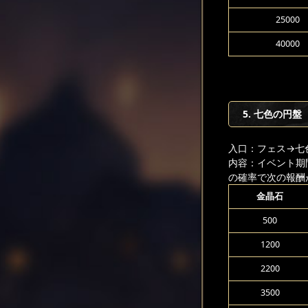
25000
40000
5. 七色の円盤
入口：フェス
→七
内容：イベント期
の確率で次の報酬
金晶石
500
1200
2200
3500