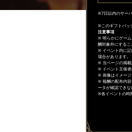
※7日以内のサー
※このギフトパッ
注意事項
※ 明らかにゲー
酬対象外にするこ
※ イベント内に
場合があります。
※ 当ページの掲
※ イベント主催
※ 画像はイメー
※ 報酬の配布内
ータが確認できな
※各イベントの時