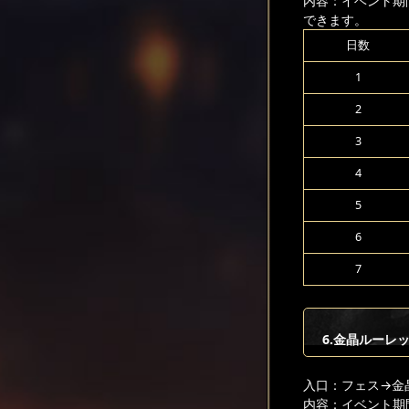
内容：イベント期
できます。
日数
1
2
3
4
5
6
7
6.金晶ルーレ
入口：フェス
→金
内容：イベント期