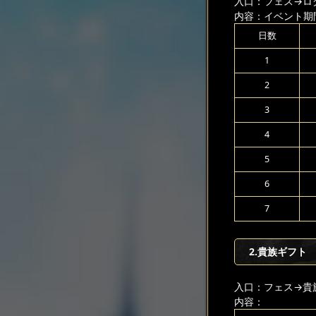
入口：フェス
→ロ
内容：イベント期
日数
1
2
3
4
5
6
7
2.貴族ギフト
入口：フェス
→貴
内容：