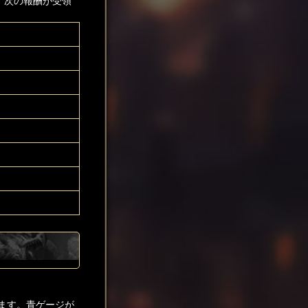
、次の報酬が受領
ます。青ゲージが