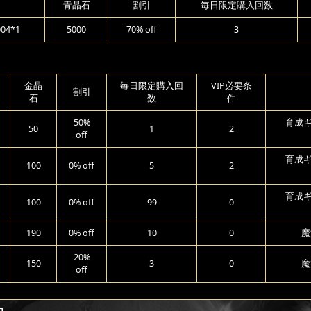
青晶石
割引
毎日限定購入回数
4*1
5000
70% off
3
金晶
毎日限定購入回
VIP必要条
割引
石
数
件
50%
育成ギ
50
1
2
off
育成ギ
100
0% off
5
2
育成ギ
100
0% off
99
0
190
0% off
10
0
魔
20%
150
3
0
魔
off