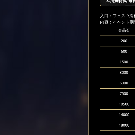
3.消費特典-毎
入口：フェス
→消
内容：イベント期
金晶石
200
600
1500
3000
6000
7500
10500
14000
18000