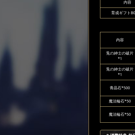
内容
育成ギフトB00
内容
兎の紳士の破片
*1
兎の紳士の破片
*1
青晶石*500
魔法輪石*50
魔法輪石*50