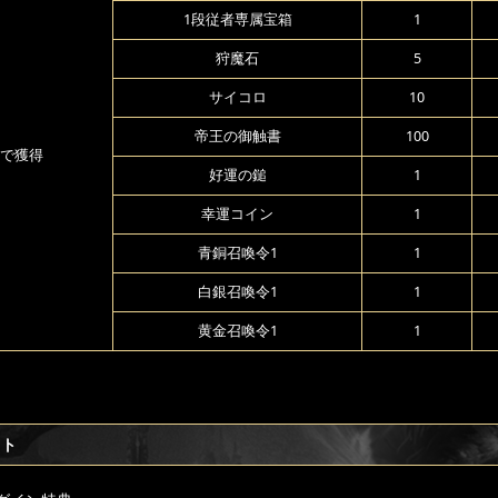
1段従者専属宝箱
1
狩魔石
5
サイコロ
10
帝王の御触書
100
で獲得
好運の鎚
1
幸運コイン
1
青銅召喚令1
1
白銀召喚令1
1
黄金召喚令1
1
フト