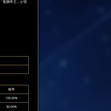
騎「竜獅帝王」が登
確率
100.00%
80.00%