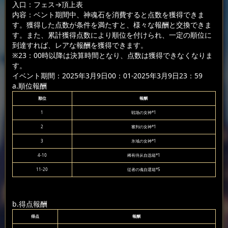
入口：フェス
→頂上表
内容：ベント期間中、神魂石を消費すると点数を獲得できま
す。獲得した点数が条件を満たすと、様々な報酬と交換できま
す。また、累計獲得点数により順位を付けられ、一定の順位に
到達すれば、レアな報酬を獲得できます。
※23：00時以降は決算時間となり、点数は獲得できなくなりま
す。
イベント期間：2025年3月9日00：01-2025年3月9日23：59
a.順位報酬
順位
報酬
1
戦场の女神*1
2
審判の女神*1
3
氷域の女神*1
4-10
稀有侍从自选箱*1
11-20
従者の魂自選箱*5
b.得点報酬
得点
報酬