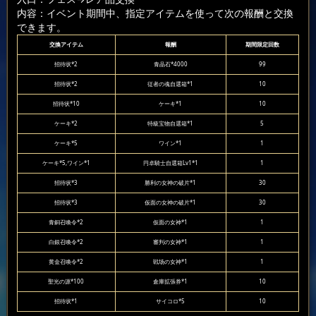
内容：イベント期間中、指定アイテムを使って次の報酬と交換
できます。
交換アイテム
報酬
期間限定回数
招待状*2
青晶石*4000
99
招待状*2
従者の魂自選箱*1
10
招待状*10
ケーキ*1
10
ケーキ*2
特級宝物自選箱*1
5
ケーキ*5
ワイン*1
1
ケーキ*5,ワイン*1
円卓騎士自選箱Lv1*1
1
招待状*3
勝利の女神の破片*1
30
招待状*3
仮面の女神の破片*1
30
青銅召喚令*2
仮面の女神*1
1
白銀召喚令*2
審判の女神*1
1
黄金召喚令*2
戦场の女神*1
1
聖光の源*100
倉庫拡張券*1
10
招待状*1
サイコロ*5
10