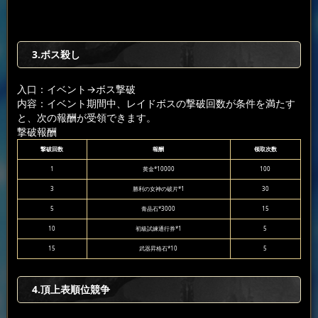
3.ボス殺し
入口：イベント
→ボス撃破
内容：イベント期間中、レイドボスの撃破回数が条件を満たす
と、次の報酬が受領できます。
撃破報酬
撃破回数
報酬
领取次数
1
黄金*10000
100
3
勝利の女神の破片*1
30
5
青晶石*3000
15
10
初級試練通行券*1
5
15
武器昇格石*10
5
4.頂上表順位競争