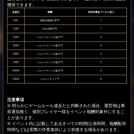
獲得できます。
金晶石
報酬
何回目賞金プールに投入
500
初級試練通行券*5
1
1200
侍从召唤币*5
1
2200
シルバーナイトの破片*1
3
3500
シルバーナイトの破片*2
3
5400
シルバーナイトの破片*2
3
7400
シルバーナイトの破片*2
3
10000
シルバーナイトの破片*3
3
13000
シルバーナイト*1
8
注意事項
※ 明らかにゲームルール違反だと判断された場合、運営側は事
前通知無く、個別プレイヤー様をイベント報酬対象外にするこ
とがあります。
※ イベント内に記載してあるすべての時間(公表時間、報酬配布
時間など)は実際の作業進捗により前後する場合があります。