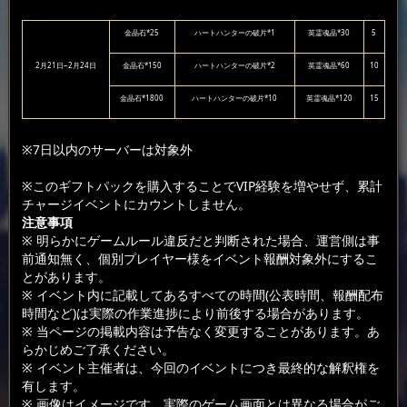
金晶石*25
ハートハンターの破片*1
英霊魂晶*30
5
2月21日~2月24日
金晶石*150
ハートハンターの破片*2
英霊魂晶*60
10
金晶石*1800
ハートハンターの破片*10
英霊魂晶*120
15
※7日以内のサーバーは対象外
※このギフトパックを購入することでVIP経験を増やせず、累計
チャージイベントにカウントしません。
注意事項
※ 明らかにゲームルール違反だと判断された場合、運営側は事
前通知無く、個別プレイヤー様をイベント報酬対象外にするこ
とがあります。
※ イベント内に記載してあるすべての時間(公表時間、報酬配布
時間など)は実際の作業進捗により前後する場合があります。
※ 当ページの掲載内容は予告なく変更することがあります。あ
らかじめご了承ください。
※ イベント主催者は、今回のイベントにつき最終的な解釈権を
有します。
※ 画像はイメージです。実際のゲーム画面とは異なる場合がご