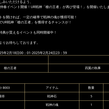
しみいただけるよう、
より「仲春イベント開催！UR戦神「槍の王者」が再び登場！」を開催いたし
トを開ければ、一定の確率で戦神の魂が獲得可能！
でUR戦神「槍の王者」を獲得するチャンスが！
特典が貰えるイベントも同時開催中！
よりお待ちしております。
年2月18日00：01-2025年2月24日23：59
槍の王者
四翼の執事
B003
アイテム
数量
獲得
戦神石
5
戦神の魂
1