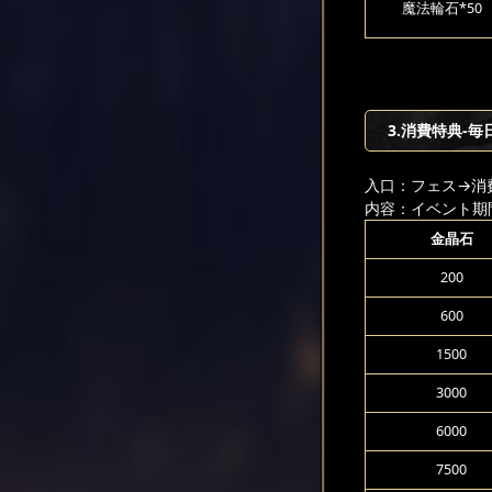
魔法輪石*50
3.消費特典-毎
入口：フェス
→消
内容：イベント期
金晶石
200
600
1500
3000
6000
7500