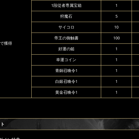
1段従者専属宝箱
1
狩魔石
5
サイコロ
10
帝王の御触書
100
で獲得
好運の鎚
1
幸運コイン
1
青銅召喚令1
1
白銀召喚令1
1
黄金召喚令1
1
フト