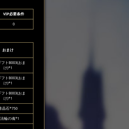
VIP必要条件
0
おまけ
フトB003(おま
け)*1
フトB003(おま
け)*1
フトB003(おま
け)*1
青晶石*750
法輪の魂*1