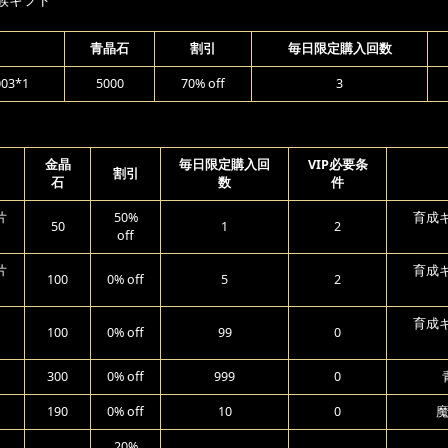
青晶石
割引
毎日限定購入回数
3*1
5000
70% off
3
金晶
毎日限定購入回
VIP必要条
割引
石
数
件
片
50%
育成ギ
50
1
2
off
片
育成ギ
100
0% off
5
2
育成ギ
100
0% off
99
0
300
0% off
999
0
190
0% off
10
0
魔
20%