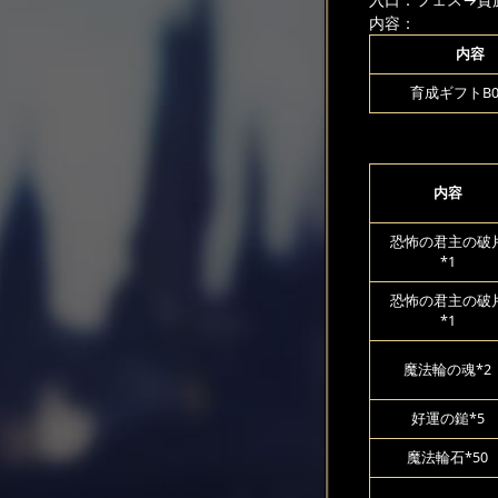
内容：
内容
育成ギフトB00
内容
恐怖の君主の破
*1
恐怖の君主の破
*1
魔法輪の魂*2
好運の鎚*5
魔法輪石*50