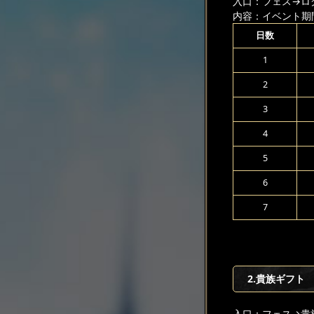
入口：フェス
→ロ
内容：イベント期
日数
1
2
3
4
5
6
7
2.貴族ギフト
入口：フェス
→貴