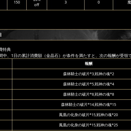
150
3
0
魔
off
日
費特典
間中、1日の累計消費額（金晶石）が条件を満たすと、次の報酬が受領
報酬
森林騎士の破片*3,戦神の魂*2
森林騎士の破片*5,戦神の魂*4
森林騎士の破片*8,戦神の魂*8
森林騎士の破片*14,戦神の魂*15
鳳凰の化身の破片*15,戦神の魂*20
鳳凰の化身の破片*15,戦神の魂*25