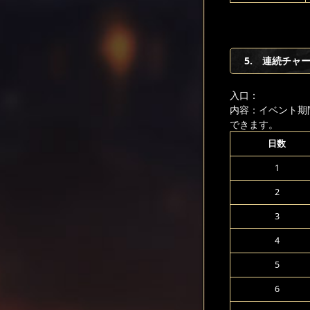
5. 連続チャ
入口：
内容：イベント期
できます。
日数
1
2
3
4
5
6