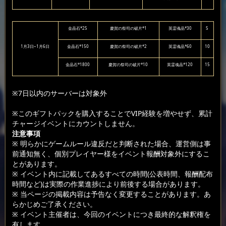
金晶石*25
慶賀の祭司の破片*1
英霊魂晶*30
5
1月3日~1月6日
金晶石*150
慶賀の祭司の破片*2
英霊魂晶*60
10
金晶石*1800
慶賀の祭司の破片*10
英霊魂晶*120
15
※7日以内のサーバーは対象外
※このギフトパックを購入することでVIP経験を増やせず、累計
チャージイベントにカウントしません。
注意事項
※ 明らかにゲームルール違反だと判断された場合、運営側は事
前通知無く、個別プレイヤー様をイベント報酬対象外にするこ
とがあります。
※ イベント内に記載してあるすべての時間(公表時間、報酬配布
時間など)は実際の作業進捗により前後する場合があります。
※ 当ページの掲載内容は予告なく変更することがあります。あ
らかじめご了承ください。
※ イベント主催者は、今回のイベントにつき最終的な解釈権を
有します。