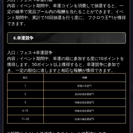
内容：イベント期間中、幸運コインを消費して抽選すると、一
定の確率で賞品プール内の報酬を当たることができます。イベ
ント期間中、累計で10回抽選を行う度に、 フクロウ王*1が獲得
できます。
6.幸運競争
入口：フェス
→幸運競争
内容：イベント期間中、幸運の箱に参加する度に10ポイントを
獲得します。50ポイント以上獲得すると、幸運競争に参加で
き、一定の順位に達しますと相応な報酬が獲得できます。
順位
報酬
1
浪漫の天使*1
2
史詩従者自選箱*1
3
特級従者自選箱*2
4~10
特級従者自選箱*1
11~20
従者の魂自選箱*5