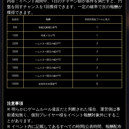
内容：イベント期間中、1日のチャージ額が条件を満たすと、円
盤を回すチャンスを1回獲得できます。一定の確率で次の報酬が
獲得できます。
金晶石
報酬
何回目賞金プールに投入
500
初級試練通行券*5
1
1200
侍者メダル*5
1
2200
ハムスター国王の破片*1
3
3500
ハムスター国王の破片*2
3
5400
ハムスター国王の破片*2
3
7400
ハムスター国王の破片*2
3
10000
ハムスター国王の破片*3
3
13000
金色符文自選箱*1
8
注意事項
※ 明らかにゲームルール違反だと判断された場合、運営側は事
前通知無く、個別プレイヤー様をイベント報酬対象外にするこ
とがあります。
※ イベント内に記載してあるすべての時間(公表時間、報酬配布