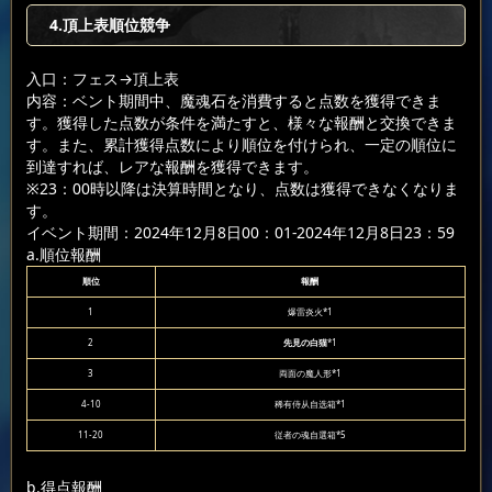
4.頂上表順位競争
入口：フェス
→頂上表
内容：ベント期間中、魔魂石を消費すると点数を獲得できま
す。獲得した点数が条件を満たすと、様々な報酬と交換できま
す。また、累計獲得点数により順位を付けられ、一定の順位に
到達すれば、レアな報酬を獲得できます。
※23：00時以降は決算時間となり、点数は獲得できなくなりま
す。
イベント期間：2024年12月8日00：01-2024年12月8日23：59
a.順位報酬
順位
報酬
1
爆雷炎火*1
2
先見の白猫
*1
3
両面の魔人形*1
4-10
稀有侍从自选箱*1
11-20
従者の魂自選箱*5
b.得点報酬