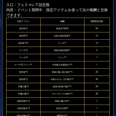
入口：フェス
→レア品交換
内容：イベント期間中、指定アイテムを使って次の報酬と交換
できます。
交換アイテム
報酬
期間限定回数
招待状*2
青晶石*4000
99
招待状*2
従者の魂自選箱*1
10
招待状*10
ケーキ*1
10
ケーキ*2
特級宝物自選箱*1
5
ケーキ*5
ワイン*1
1
ケーキ*5,ワイン*1
円卓騎士自選箱Lv1*1
1
招待状*3
両面の魔人形の破片*1
30
招待状*2
赤炎のモモンガの破片*1
30
狩魔の書*2
旋律の歌兎の破片*1
30
狩魔の書*2
サマーダックの破片*1
30
青銅召喚令*2
両面の魔人形*1
1
白銀召喚令*2
先見の白猫*1
1
黄金召喚令*2
爆雷炎火*1
1