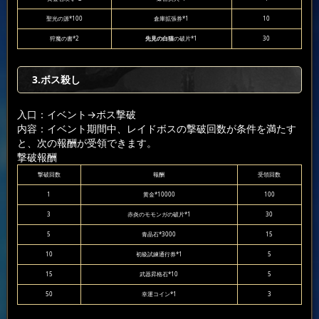
聖光の源*100
倉庫拡張券*1
10
狩魔の書*2
先見の白猫
の破片*1
30
3.ボス殺し
入口：イベント
→ボス撃破
内容：イベント期間中、レイドボスの撃破回数が条件を満たす
と、次の報酬が受領できます。
撃破報酬
撃破回数
報酬
受領回数
1
黄金*10000
100
3
赤炎のモモンガの破片*1
30
5
青晶石*3000
15
10
初級試練通行券*1
5
15
武器昇格石*10
5
50
幸運コイン*1
3