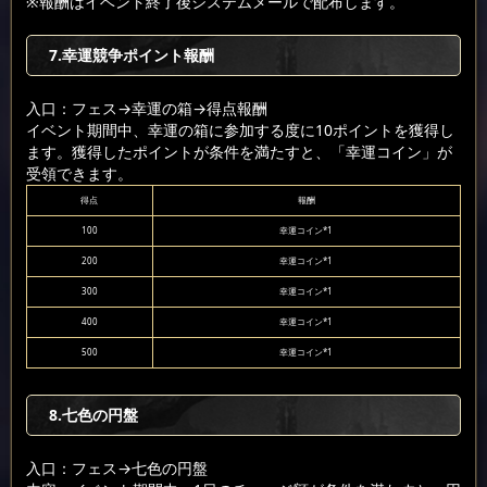
※報酬はイベント終了後システムメールで配布します。
7.幸運競争ポイント報酬
入口：フェス
→幸運の箱
→得点報酬
イベント期間中、幸運の箱に参加する度に10ポイントを獲得し
ます。獲得したポイントが条件を満たすと、「幸運コイン」が
受領できます。
得点
報酬
100
幸運コイン*1
200
幸運コイン*1
300
幸運コイン*1
400
幸運コイン*1
500
幸運コイン*1
8.七色の円盤
入口：フェス
→七色の円盤