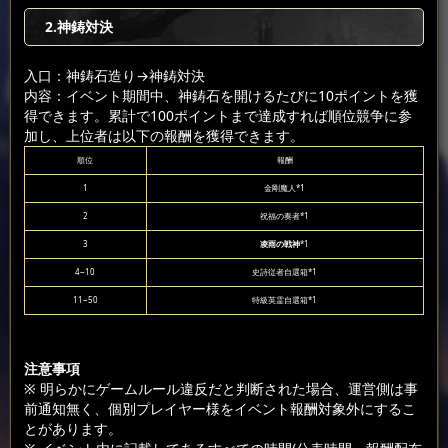
2.神鋳対決
入口：神鋳石造り
→神鋳対決
内容：イベント期間中、神鋳石を開けるたびに10ポイントを獲
得できます。累計で100ポイントまで達成すれば順位競争に参
加し、上位者は以下の報酬を獲得できます。
順位
報酬
1
金剛魔人*1
2
祝福の奏者*1
3
凌雨の戦神
*1
4~10
史詩従者自選箱*1
11~50
特級英霊自選箱*1
注意事項
※ 明らかにゲームルール違反だと判断された場合、運営側は事
前通知無く、個別プレイヤー様をイベント報酬対象外にするこ
とがあります。