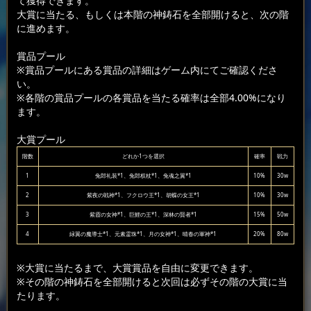
て獲得できます。
大賞に当たる、もしくは本階の神鋳石を全部開けると、次の階
に進めます。
賞品プール
※賞品プールにある賞品の詳細はゲーム内にてご確認くださ
い。
※各階の賞品プールの各賞品を当たる確率は全部4.00%になり
ます。
大賞プール
階数
どれか1つを選択
確率
戦力
1
兔郎礼装*1、兔郎权杖*1、兔魂之翼*1
10%
30w
2
紫夜の戦神*1、フクロウ王*1、胡蝶の女王*1
10%
30w
3
紫霞の女神*1、巨鯉の王*1、深林の賢者*1
15%
50w
4
緑翼の魔導士*1、元素霊珠*1、月の女神*1、晴春の軍神*1
20%
80w
※大賞に当たるまで、大賞賞品を自由に変更できます。
※その階の神鋳石を全部開けると次回は必ずその階の大賞に当
たります。