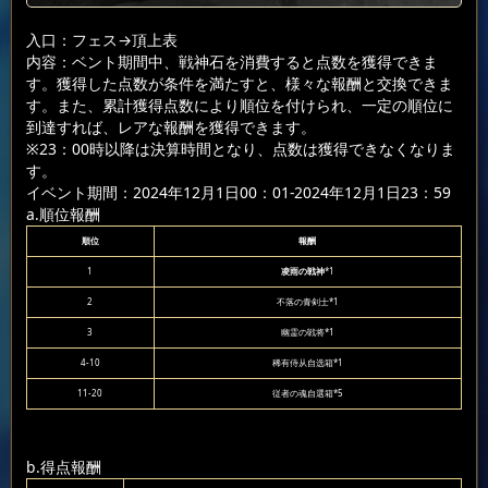
入口：フェス
→頂上表
内容：ベント期間中、戦神石を消費すると点数を獲得できま
す。獲得した点数が条件を満たすと、様々な報酬と交換できま
す。また、累計獲得点数により順位を付けられ、一定の順位に
到達すれば、レアな報酬を獲得できます。
※23：00時以降は決算時間となり、点数は獲得できなくなりま
す。
イベント期間：2024年12月1日00：01-2024年12月1日23：59
a.順位報酬
順位
報酬
1
凌雨の戦神
*1
2
不落の青剣士*1
3
幽霊の戦将*1
4-10
稀有侍从自选箱*1
11-20
従者の魂自選箱*5
b.得点報酬