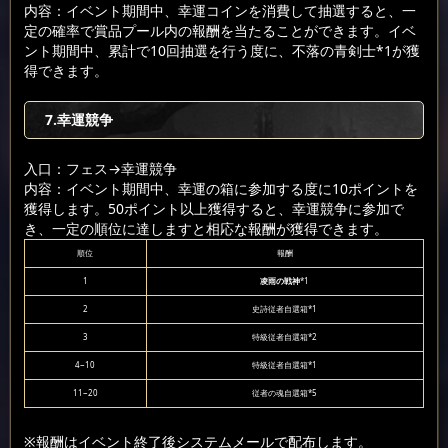
内容：イベント期間中、幸運コインを消費して抽選すると、一
定の確率で賞品プール内の報酬を当たることができます。イベ
ント期間中、累計で10回抽選を行う度に、不落の青剣士*1が獲
得できます。
7.幸運競争
入口：フェス
→幸運競争
内容：イベント期間中、幸運の箱に参加する度に10ポイントを
獲得します。50ポイント以上獲得すると、幸運競争に参加で
き、一定の順位に達しますと相応な報酬が獲得できます。
順位
報酬
1
凌雨の戦神
*1
2
史詩従者自選箱*1
3
特級従者自選箱*2
4~10
特級従者自選箱*1
11~20
従者の魂自選箱*5
※報酬はイベント終了後システムメールで配布します。