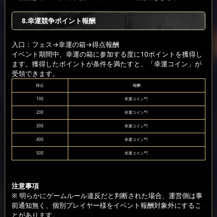
8.幸運競争ポイント報酬
入口：フェス
→幸運の箱
→得点報酬
イベント期間中、幸運の箱に参加する度に10ポイントを獲得し
ます。獲得したポイントが条件を満たすと、「幸運コイン」が
受領できます。
得点
報酬
100
幸運コイン*1
200
幸運コイン*1
300
幸運コイン*1
400
幸運コイン*1
500
幸運コイン*1
注意事項
※ 明らかにゲームルール違反だと判断された場合、運営側は事
前通知無く、個別プレイヤー様をイベント報酬対象外にするこ
とがあります。