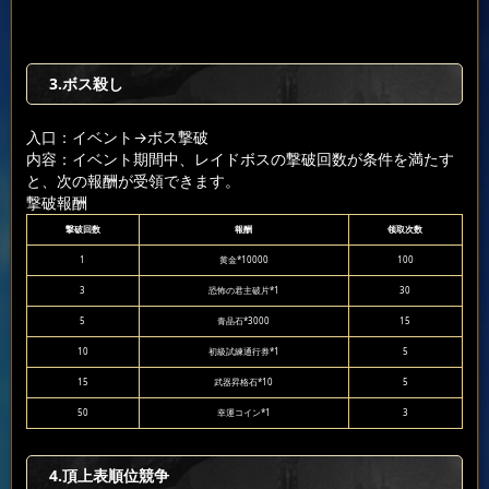
3.ボス殺し
入口：イベント
→ボス撃破
内容：イベント期間中、レイドボスの撃破回数が条件を満たす
と、次の報酬が受領できます。
撃破報酬
撃破回数
報酬
领取次数
1
黄金*10000
100
3
恐怖の君主破片*1
30
5
青晶石*3000
15
10
初級試練通行券*1
5
15
武器昇格石*10
5
50
幸運コイン*1
3
4.頂上表順位競争