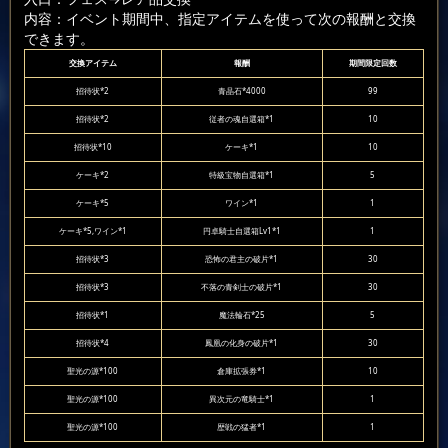
内容：イベント期間中、指定アイテムを使って次の報酬と交換
できます。
交換アイテム
報酬
期間限定回数
招待状*2
青晶石*4000
99
招待状*2
従者の魂自選箱*1
10
招待状*10
ケーキ*1
10
ケーキ*2
特級宝物自選箱*1
5
ケーキ*5
ワイン*1
1
ケーキ*5,ワイン*1
円卓騎士自選箱Lv1*1
1
招待状*3
恐怖の君主の破片*1
30
招待状*3
不落の青剣士の破片*1
30
招待状*1
魔法輪石*25
5
招待状*4
鳳凰の化身の破片*1
30
聖光の源*100
倉庫拡張券*1
10
聖光の源*100
異次元の竜騎士*1
1
聖光の源*100
歴戦の猛者*1
1