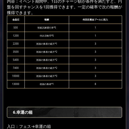
内容：イベント期間中、1日のチャージ額が条件を満たすと、円
盤を回すチャンスを1回獲得できます。一定の確率で次の報酬が
獲得できます。
金晶石
報酬
何回目賞金プールに投入
500
初級試練通行券*5
1
1200
侍从召唤币*5
1
2200
祝福の奏者の破片*1
3
3500
祝福の奏者の破片*2
3
5400
祝福の奏者の破片*2
3
7400
祝福の奏者の破片*2
3
10000
祝福の奏者の破片*3
3
13000
祝福の奏者*1
8
6.幸運の箱
入口：フェス
→幸運の箱