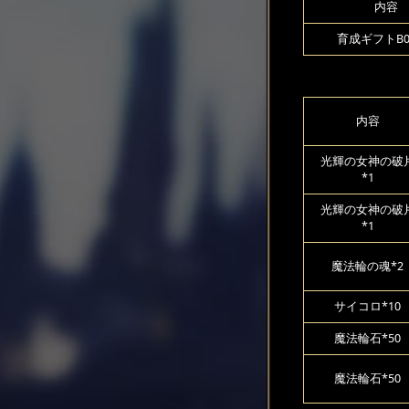
内容
育成ギフトB00
内容
光輝の女神の破
*1
光輝の女神の破
*1
魔法輪の魂*2
サイコロ*10
魔法輪石*50
魔法輪石*50