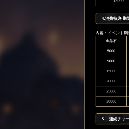
18000
4.消費特典-期
内容：イベント期
金晶石
5000
9000
15000
20000
25000
30000
5. 連続チャ