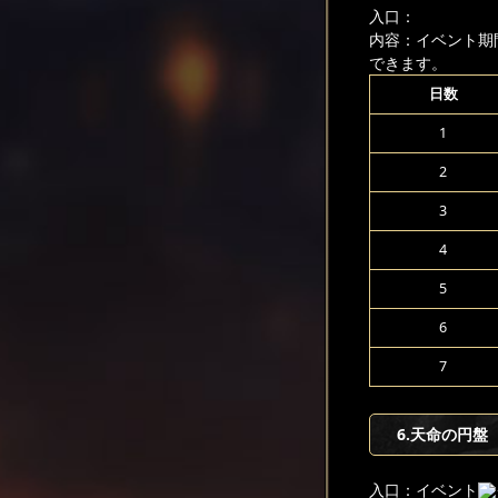
入口：
内容：イベント期
できます。
日数
1
2
3
4
5
6
7
6
.天命の円盤
入口：イベント