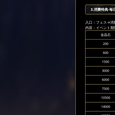
3.消費特典-毎
入口：フェス
→消
内容：イベント期
金晶石
200
600
1500
3000
6000
7500
10500
14000