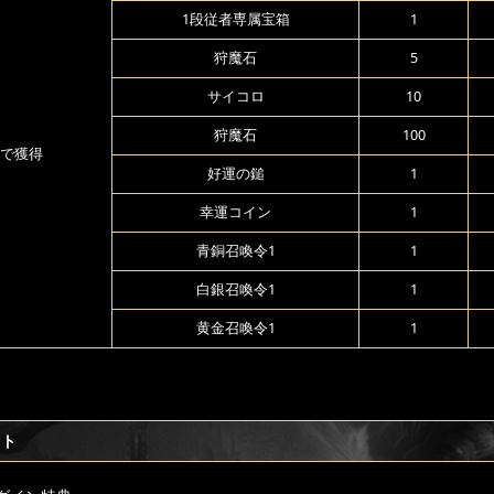
1段従者専属宝箱
1
狩魔石
5
サイコロ
10
狩魔石
100
で獲得
好運の鎚
1
幸運コイン
1
青銅召喚令1
1
白銀召喚令1
1
黄金召喚令1
1
フト