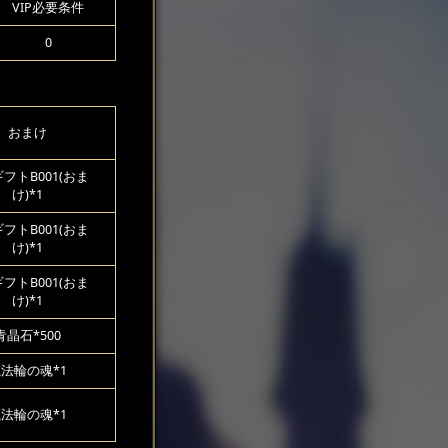
VIP必要条件
0
おまけ
フトB001(おま
け)*1
フトB001(おま
け)*1
フトB001(おま
け)*1
青晶石*500
法輪の魂*1
法輪の魂*1