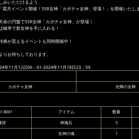
しみいただけるよう、
より「霜月イベント開催！SSR女神「カボチャ女神」登場！」を開催いたし
天命の円盤でSSR女神「カボチャ女神」が登場！
ば確率で新女神を手に入れる！
特典が貰えるイベントも同時開催中！
よりお待ちしております。
年11月12日00：01-2024年11月18日23：59
カボチャ女神
光輝の女神
B001
アイテム
数量
獲得
神魂石
5
女神の魂
1