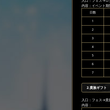
入口：フェス
→ロ
内容：イベント期
日数
1
2
3
4
5
6
7
2.貴族ギフト
入口：フェス
→貴
内容：