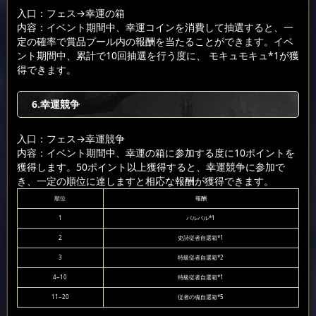
入口：フェス
→幸運の箱
内容：イベント期間中、幸運コインを消費して抽選すると、一
定の確率で賞品プール内の報酬を当たることができます。イベ
ント期間中、累計で10回抽選を行う度に、 モキュモキュ*1が獲
得できます。
6.幸運競争
入口：フェス
→幸運競争
内容：イベント期間中、幸運の箱に参加する度に10ポイントを
獲得します。50ポイント以上獲得すると、幸運競争に参加で
き、一定の順位に達しますと相応な報酬が獲得できます。
順位
報酬
1
パルパル*1
2
史詩従者自選箱*1
3
特級従者自選箱*2
4~10
特級従者自選箱*1
11~20
従者の魂自選箱*5