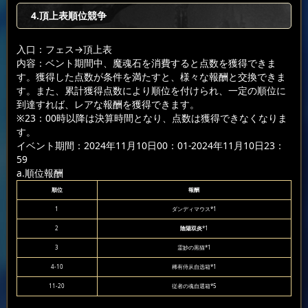
4.頂上表順位競争
入口：フェス
→頂上表
内容：ベント期間中、魔魂石を消費すると点数を獲得できま
す。獲得した点数が条件を満たすと、様々な報酬と交換できま
す。また、累計獲得点数により順位を付けられ、一定の順位に
到達すれば、レアな報酬を獲得できます。
※23：00時以降は決算時間となり、点数は獲得できなくなりま
す。
イベント期間：2024年11月10日00：01-2024年11月10日23：
59
a.順位報酬
順位
報酬
1
ダンディマウス*1
2
陰陽双炎
*1
3
霊妙の黒猫*1
4-10
稀有侍从自选箱*1
11-20
従者の魂自選箱*5