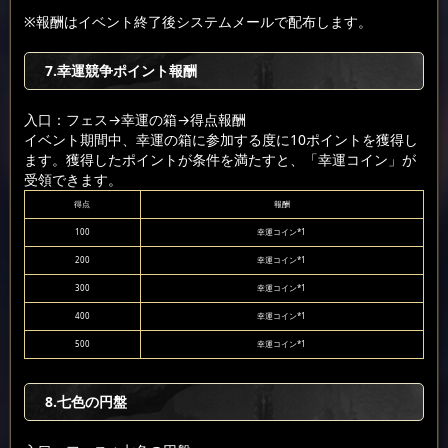
※報酬はイベント終了後システムメールで配布します。
7.幸運競争ポイント報酬
入口：フェス
→幸運の箱
→得点報酬
イベント期間中、幸運の箱に参加する度に10ポイントを獲得し
ます。獲得したポイントが条件を満たすと、「幸運コイン」が
受領できます。
得点
報酬
100
幸運コイン*1
200
幸運コイン*1
300
幸運コイン*1
400
幸運コイン*1
500
幸運コイン*1
8.七色の円盤