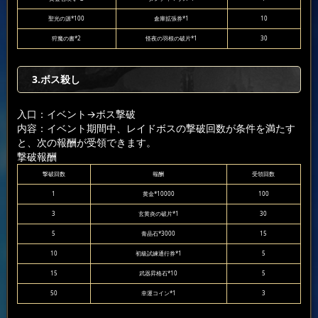
聖光の源*100
倉庫拡張券*1
10
狩魔の書*2
怪夜の羽根の破片*1
30
3.ボス殺し
入口：イベント
→ボス撃破
内容：イベント期間中、レイドボスの撃破回数が条件を満たす
と、次の報酬が受領できます。
撃破報酬
撃破回数
報酬
受領回数
1
黄金*10000
100
3
玄黄炎の破片*1
30
5
青晶石*3000
15
10
初級試練通行券*1
5
15
武器昇格石*10
5
50
幸運コイン*1
3