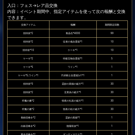
入口：フェス
→レア品交換
内容：イベント期間中、指定アイテムを使って次の報酬と交換
できます。
交換アイテム
報酬
期間限定回数
招待状*2
青晶石*4000
99
招待状*2
従者の魂自選箱*1
10
招待状*10
ケーキ*1
10
ケーキ*2
特級宝物自選箱*1
5
ケーキ*5
ワイン*1
1
ケーキ*5,ワイン*1
円卓騎士自選箱Lv1*1
1
招待状*3
霊妙の黒猫の破片*1
30
招待状*2
玄黄炎の破片*1
30
狩魔の書*2
怪夜の礼装の破片*1
30
狩魔の書*2
怪夜の杖の破片*1
30
青銅召喚令*2
霊妙の黒猫*1
1
白銀召喚令*2
陰陽双炎*1
1
黄金召喚令*2
ダンディマウス*1
1