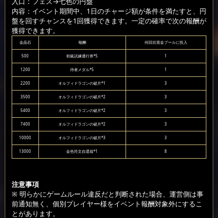
入口：フェス
→七色の円盤
内容：イベント期間中、1日のチャージ額が条件を満たすと、円
盤を回すチャンスを1回獲得できます。一定の確率で次の報酬が
獲得できます。
金晶石
報酬
何回目賞金プールに投入
500
初級試練通行券*5
1
1200
侍者メダル*5
1
2200
オルフィドラゴンの破片*1
3
3500
オルフィドラゴンの破片*2
3
5400
オルフィドラゴンの破片*2
3
7400
オルフィドラゴンの破片*2
3
10000
オルフィドラゴンの破片*3
3
13000
金色符文自選箱*1
8
注意事項
※ 明らかにゲームルール違反だと判断された場合、運営側は事
前通知無く、個別プレイヤー様をイベント報酬対象外にするこ
とがあります。