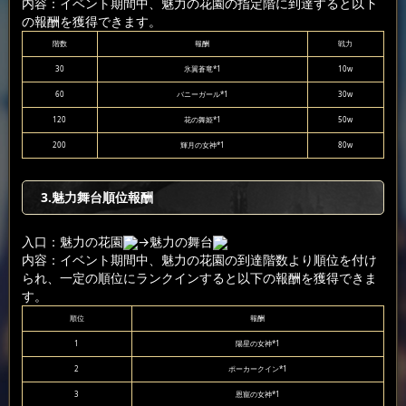
内容：イベント期間中、魅力の花園の指定階に到達すると以下
の報酬を獲得できます。
階数
報酬
戦力
30
氷翼蒼竜*1
10w
60
バニーガール*1
30w
120
花の舞姫*1
50w
200
輝月の女神*1
80w
3.魅力舞台順位報酬
入口：魅力の花園
→魅力の舞台
内容：イベント期間中、魅力の花園の到達階数より順位を付け
られ、一定の順位にランクインすると以下の報酬を獲得できま
す。
順位
報酬
1
陽星の女神*1
2
ポーカークイン*1
3
恩寵の女神*1