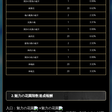
潮汐の聖装の破片
1
0.99%
錬翼石
20
6.62%
魂の魔翼の破片
2
2.32%
光翼の魂
1
3.31%
潮汐の光翼の破片
1
0.99%
錬武石
20
6.62%
凝視の眼の破片
2
2.32%
神武の魂
1
3.32%
潮汐の杖の破片
1
0.99%
神魂鉄
20
3.32%
神魂玉
20
3.32%
2.魅力の花園階数達成報酬
入口：魅力の花園
→魅力の花園