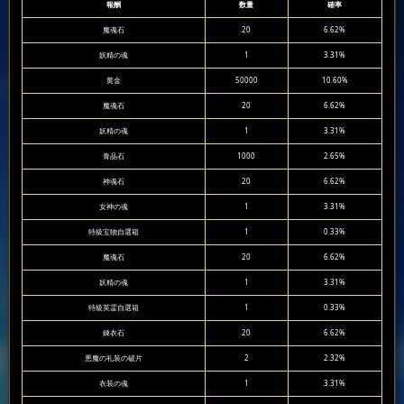
報酬
数量
確率
魔魂石
20
6.62%
妖精の魂
1
3.31%
黄金
50000
10.60%
魔魂石
20
6.62%
妖精の魂
1
3.31%
青晶石
1000
2.65%
神魂石
20
6.62%
女神の魂
1
3.31%
特級宝物自選箱
1
0.33%
魔魂石
20
6.62%
妖精の魂
1
3.31%
特級英霊自選箱
1
0.33%
錬衣石
20
6.62%
悪魔の礼装の破片
2
2.32%
衣装の魂
1
3.31%