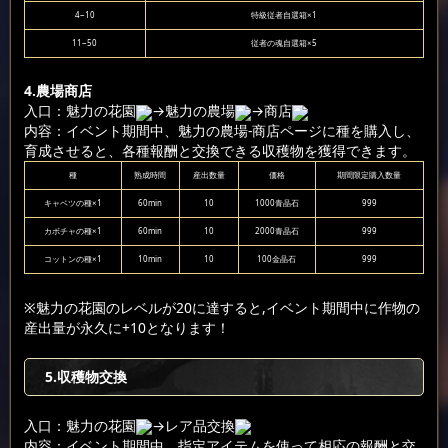
4~10
特級従者自選箱×1
11~50
従者の魂自選箱×5
4.農場商店
入口：魅力の花園
→魅力の農場
→商店
内容：イベント期間中、魅力の農場-商店ページに種を購入し、
育成させると、各種報酬と交換できる収穫物を獲得できます。
種
熟成時間
産出数量
価格
期間限定購入数量
キャベツの種×1
60min
10
1000青晶石
999
カボチャの種×1
60min
10
2000青晶石
999
コットンの種×1
10min
10
100金晶石
999
※魅力の花園のレベルが20に達すると,イベント期間中に作物の
産出量が永久に+10となります！
5.収穫物交換
入口：魅力の花園
→レア品交換
内容：イベント期間中、指定アイテムを使って相応の報酬と交