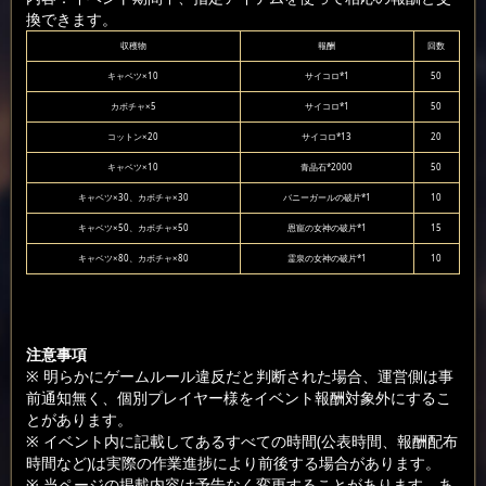
換できます。
収穫物
報酬
回数
キャベツ×10
サイコロ*1
50
カボチャ×5
サイコロ*1
50
コットン×20
サイコロ*13
20
キャベツ×10
青晶石*2000
50
キャベツ×30、カボチャ×30
バニーガールの破片*1
10
キャベツ×50、カボチャ×50
恩寵の女神の破片*1
15
キャベツ×80、カボチャ×80
霊泉の女神の破片*1
10
注意事項
※ 明らかにゲームルール違反だと判断された場合、運営側は事
前通知無く、個別プレイヤー様をイベント報酬対象外にするこ
とがあります。
※ イベント内に記載してあるすべての時間(公表時間、報酬配布
時間など)は実際の作業進捗により前後する場合があります。
※ 当ページの掲載内容は予告なく変更することがあります。あ