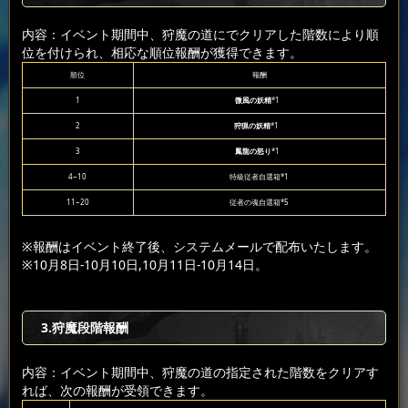
内容：イベント期間中、狩魔の道にでクリアした階数により順
位を付けられ、相応な順位報酬が獲得できます。
順位
報酬
1
微風の妖精
*1
2
狩猟の妖精
*1
3
鳳龍の怒り
*1
4~10
特級従者自選箱*1
11~20
従者の魂自選箱*5
※報酬はイベント終了後、システムメールで配布いたします。
※10月8日-10月10日,10月11日-10月14日。
3.狩魔段階報酬
内容：イベント期間中、狩魔の道の指定された階数をクリアす
れば、次の報酬が受領できます。