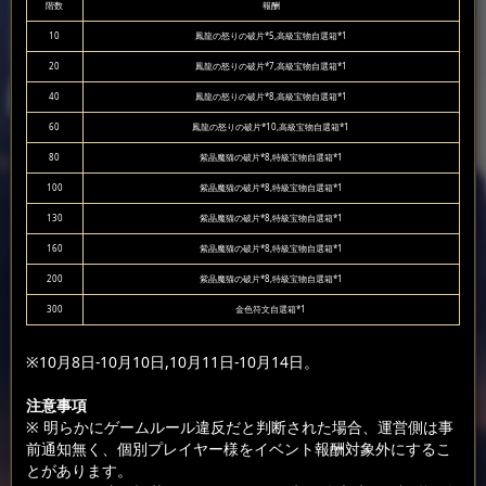
階数
報酬
10
鳳龍の怒りの破片*5,高級宝物自選箱*1
20
鳳龍の怒りの破片*7,高級宝物自選箱*1
40
鳳龍の怒りの破片*8,高級宝物自選箱*1
60
鳳龍の怒りの破片*10,高級宝物自選箱*1
80
紫晶魔猫の破片*8,特級宝物自選箱*1
100
紫晶魔猫の破片*8,特級宝物自選箱*1
130
紫晶魔猫の破片*8,特級宝物自選箱*1
160
紫晶魔猫の破片*8,特級宝物自選箱*1
200
紫晶魔猫の破片*8,特級宝物自選箱*1
300
金色符文自選箱*1
※10月8日-10月10日,10月11日-10月14日。
注意事項
※ 明らかにゲームルール違反だと判断された場合、運営側は事
前通知無く、個別プレイヤー様をイベント報酬対象外にするこ
とがあります。